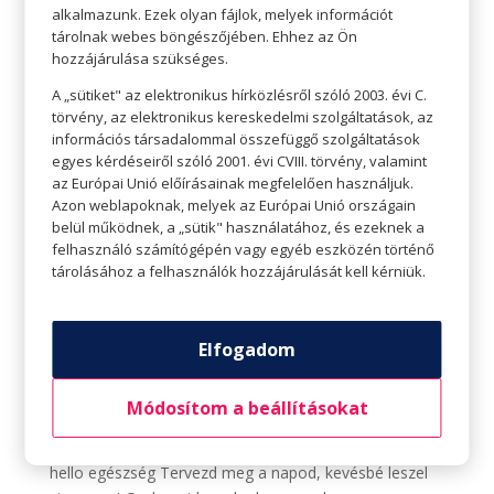
egy matracra és 15...
alkalmazunk. Ezek olyan fájlok, melyek információt
tárolnak webes böngészőjében. Ehhez az Ön
hozzájárulása szükséges.
A „sütiket" az elektronikus hírközlésről szóló 2003. évi C.
törvény, az elektronikus kereskedelmi szolgáltatások, az
információs társadalommal összefüggő szolgáltatások
egyes kérdéseiről szóló 2001. évi CVIII. törvény, valamint
az Európai Unió előírásainak megfelelően használjuk.
Azon weblapoknak, melyek az Európai Unió országain
belül működnek, a „sütik" használatához, és ezeknek a
felhasználó számítógépén vagy egyéb eszközén történő
tárolásához a felhasználók hozzájárulását kell kérniük.
Elfogadom
Tervezd meg a napod, kevésbé leszel stresszes!
Szerző:
Tavaszi Zsolt
|
febr 22, 2021
|
Hello egészség
,
Módosítom a beállításokat
hello
hello egészség Tervezd meg a napod, kevésbé leszel