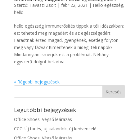
Szerző:
Tavaszi Zsolt
|
febr 22, 2021
|
Hello egészség
,
hello
hello egészség Immunerősítés tippek a téli időszakban:
ezt teheted meg magadért és az egészségedért
Fáradtnak érzed magad, gyengének, esetleg folyton
meg vagy fázva? Kimerítenek a hideg, téli napok?
Mindannyian ismerjük ezt a problémát. Néhány
egyszerű dolgot betartva...
« Régebbi bejegyzések
Legutóbbi bejegyzések
Office Shoes: Végső leárazás
CCC: Új tanév, új kalandok, új kedvencek!
Office Shoes: Végső leárazás