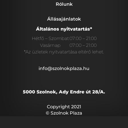
Rólunk
Állásajánlatok
Általános nyitvatartás*
Hétfő – Szombat
07:00 – 21:00
Vasárnap
07:00 – 21:00
*Az üzletek nyitvatartása eltérő lehet.
info@szolnokplaza.hu
5000 Szolnok, Ady Endre út 28/A.
Copyright 2021
© Szolnok Plaza