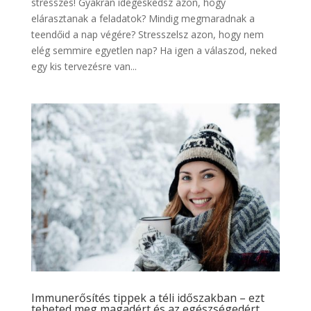
stresszes! Gyakran idegeskedsz azon, hogy
elárasztanak a feladatok? Mindig megmaradnak a
teendőid a nap végére? Stresszelsz azon, hogy nem
elég semmire egyetlen nap? Ha igen a válaszod, neked
egy kis tervezésre van...
Immunerősítés tippek a téli időszakban – ezt
teheted meg magadért és az egészségedért