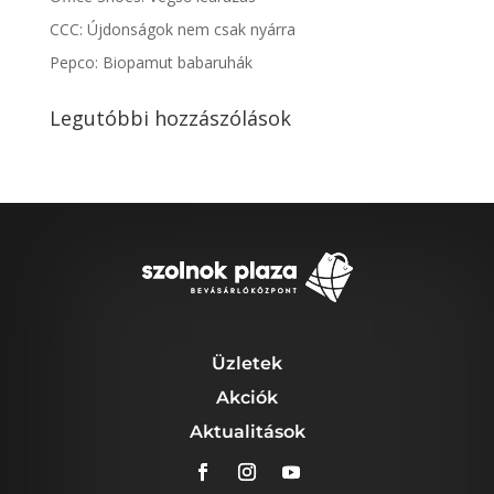
CCC: Újdonságok nem csak nyárra
Pepco: Biopamut babaruhák
Legutóbbi hozzászólások
Üzletek
Akciók
Aktualitások