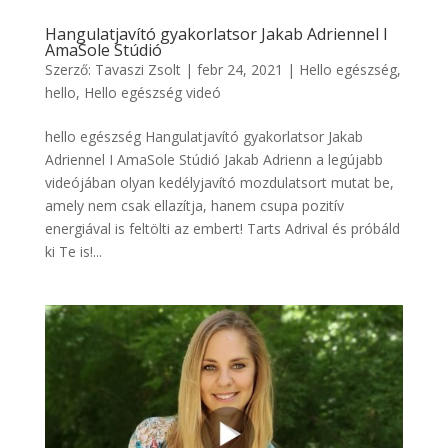
Hangulatjavító gyakorlatsor Jakab Adriennel I
AmaSole Stúdió
Szerző:
Tavaszi Zsolt
|
febr 24, 2021
|
Hello egészség
,
hello
,
Hello egészség videó
hello egészség Hangulatjavító gyakorlatsor Jakab
Adriennel I AmaSole Stúdió Jakab Adrienn a legújabb
videójában olyan kedélyjavító mozdulatsort mutat be,
amely nem csak ellazítja, hanem csupa pozitív
energiával is feltölti az embert! Tarts Adrival és próbáld
ki Te is!...