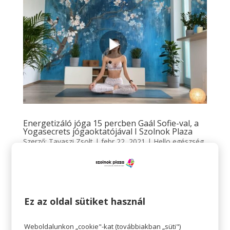
Energetizáló jóga 15 percben Gaál Sofie-val, a
Yogasecrets jógaoktatójával I Szolnok Plaza
Szerző:
Tavaszi Zsolt
|
febr 22, 2021
|
Hello egészség
,
hello
,
Hello egészség videó
hello egészség Energetizáló jóga 15 percben Gaál
Sofie-val, a Yogasecrets jógaoktatójával I Szolnok
Plaza Frissítsd fel magad ezzel a 15 perces
Ez az oldal sütiket használ
energetizáló gyakorlatsorral bármely napszakban és
élvezd a pozitív hatásait! Nincs másra szükséged, csak
Weboldalunkon „cookie"-kat (továbbiakban „süti")