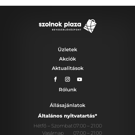
Üzletek
Akciók
Aktualitások
Rólunk
Állásajánlatok
Általános nyitvatartás*
Hétfő – Szombat
07:00 – 21:00
Vasárnap
07:00 – 21:00