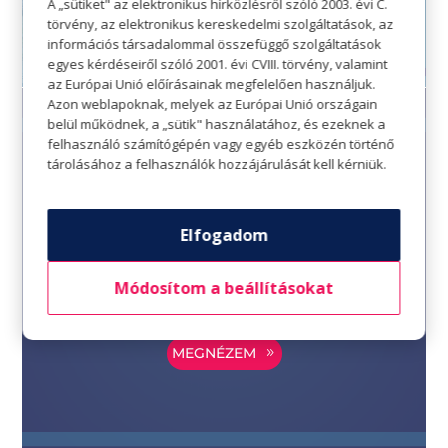
A „sütiket" az elektronikus hírközlésről szóló 2003. évi C.
törvény, az elektronikus kereskedelmi szolgáltatások, az
információs társadalommal összefüggő szolgáltatások
egyes kérdéseiről szóló 2001. évi CVIII. törvény, valamint
az Európai Unió előírásainak megfelelően használjuk.
Azon weblapoknak, melyek az Európai Unió országain
belül működnek, a „sütik" használatához, és ezeknek a
felhasználó számítógépén vagy egyéb eszközén történő
tárolásához a felhasználók hozzájárulását kell kérniük.
Rossmann üzletünk
szeptember 8-án zárva
Elfogadom
tart!
Módosítom a beállításokat
MEGNÉZEM