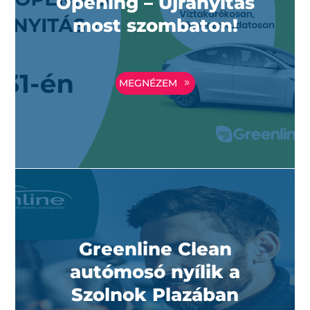
Opening – Újranyitás
most szombaton!
MEGNÉZEM
Greenline Clean
autómosó nyílik a
Szolnok Plazában