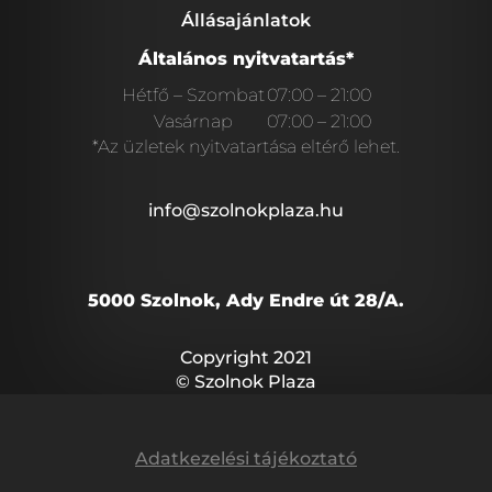
Állásajánlatok
Általános nyitvatartás*
Hétfő – Szombat
07:00 – 21:00
Vasárnap
07:00 – 21:00
*Az üzletek nyitvatartása eltérő lehet.
info@szolnokplaza.hu
5000 Szolnok, Ady Endre út 28/A.
Copyright 2021
© Szolnok Plaza
Adatkezelési tájékoztató