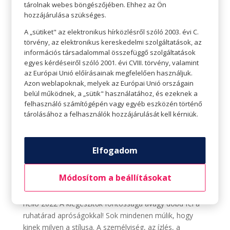
tárolnak webes böngészőjében. Ehhez az Ön
hozzájárulása szükséges.
A „sütiket" az elektronikus hírközlésről szóló 2003. évi C.
törvény, az elektronikus kereskedelmi szolgáltatások, az
információs társadalommal összefüggő szolgáltatások
egyes kérdéseiről szóló 2001. évi CVIII. törvény, valamint
az Európai Unió előírásainak megfelelően használjuk.
Azon weblapoknak, melyek az Európai Unió országain
belül működnek, a „sütik" használatához, és ezeknek a
felhasználó számítógépén vagy egyéb eszközén történő
tárolásához a felhasználók hozzájárulását kell kérniük.
Elfogadom
A kiegészítők fontossága avagy dobd fel a
ruhatárad apróságokkal!
Szerző:
Tavaszi Zsolt
|
máj 12, 2022
|
Hello 2022
,
Módosítom a beállításokat
hello
hello 2022 A kiegészítők fontossága avagy dobd fel a
ruhatárad apróságokkal! Sok mindenen múlik, hogy
kinek milyen a stílusa. A személyiség, az ízlés, a