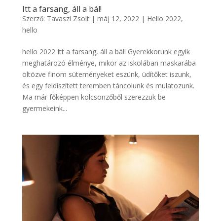
Itt a farsang, áll a bál!
Szerző:
Tavaszi Zsolt
|
máj 12, 2022
|
Hello 2022
,
hello
hello 2022 Itt a farsang, áll a bál! Gyerekkorunk egyik
meghatározó élménye, mikor az iskolában maskarába
öltözve finom süteményeket eszünk, üdítőket iszunk,
és egy feldíszített teremben táncolunk és mulatozunk.
Ma már főképpen kölcsönzőből szerezzük be
gyermekeink...