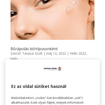
Bőrápolás bőrtípusonként
Szerző:
Tavaszi Zsolt
|
máj 12, 2022
|
Hello 2022
,
hello
hello 2022 Bőrápolás bőrtípusonként Egy korábbi
blogbejegyzésben már sorra vettük, mikre érdemes
odafigyelni hideg időben ahhoz, hogy bőrünket ne
viselje meg az időjárás. Most a különböző bőrtípusokra
Ez az oldal sütiket használ
térnénk ki egy kicsit, valamint azt is eláruljuk, milyen
termékeket...
Weboldalunkon „cookie"-kat (továbbiakban „süti")
alkalmazunk. Ezek olyan fájlok, melyek információt