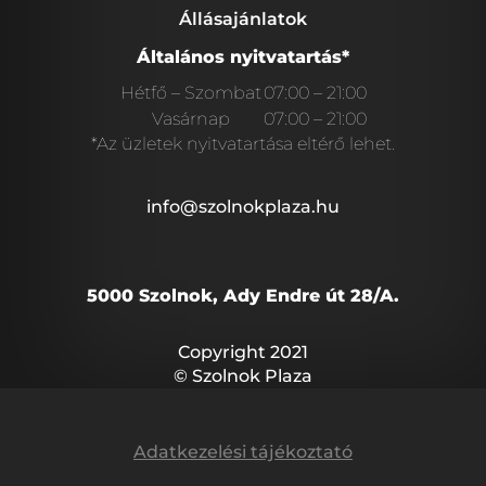
Állásajánlatok
Általános nyitvatartás*
Hétfő – Szombat
07:00 – 21:00
Vasárnap
07:00 – 21:00
*Az üzletek nyitvatartása eltérő lehet.
info@szolnokplaza.hu
5000 Szolnok, Ady Endre út 28/A.
Copyright 2021
© Szolnok Plaza
Adatkezelési tájékoztató