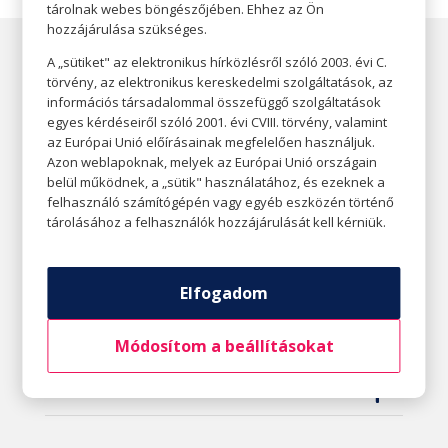
tárolnak webes böngészőjében. Ehhez az Ön
hozzájárulása szükséges.
A „sütiket" az elektronikus hírközlésről szóló 2003. évi C.
törvény, az elektronikus kereskedelmi szolgáltatások, az
információs társadalommal összefüggő szolgáltatások
egyes kérdéseiről szóló 2001. évi CVIII. törvény, valamint
Nyitvatartás
az Európai Unió előírásainak megfelelően használjuk.
Azon weblapoknak, melyek az Európai Unió országain
belül működnek, a „sütik" használatához, és ezeknek a
felhasználó számítógépén vagy egyéb eszközén történő
Kapcsolat
tárolásához a felhasználók hozzájárulását kell kérniük.
Elfogadom
Házirend
Módosítom a beállításokat
Parkolás