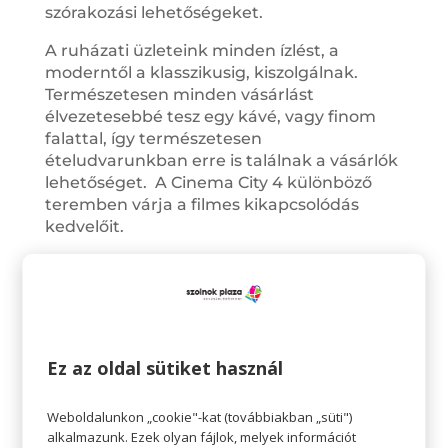
szórakozási lehetőségeket.
A ruházati üzleteink minden ízlést, a
moderntől a klasszikusig, kiszolgálnak.
Természetesen minden vásárlást
élvezetesebbé tesz egy kávé, vagy finom
falattal, így természetesen
ételudvarunkban erre is találnak a vásárlók
lehetőséget. A Cinema City 4 különböző
teremben várja a filmes kikapcsolódás
kedvelőit.
A vásárlóknak különféle ingyenes
programlehetőségeket is biztosít a Plaza,
valamint kényelmüket szolgálja a 24 órás
biztonsági szolgálat és számítógépes
épületfelügyeleti rendszer, valamint az
Ez az oldal sütiket használ
őrzött parkolók.
Weboldalunkon „cookie"-kat (továbbiakban „süti")
alkalmazunk. Ezek olyan fájlok, melyek információt