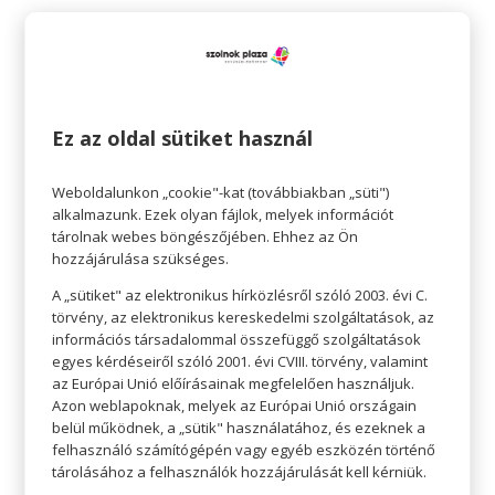
Sofie a Yogasecrets Stúdió jógaoktatója. 200
órás Hatha Jógaoktató Diplomáját a
Yogasecrets Akadémián szerezte, ahol
később egy Flow Jógaoktatói Képzést is
sikeresen elvégzett. Stílusa talán pont attól
Ez az oldal sütiket használ
egyedi, hogy óráin néha vegyíti is a
dinamikus elemeket a flow áramlásával.
Weboldalunkon „cookie"-kat (továbbiakban „süti")
Nemrégiben pedig elindított egy hiánypótló
alkalmazunk. Ezek olyan fájlok, melyek információt
programot: Jóga amatőr és profi
tárolnak webes böngészőjében. Ehhez az Ön
sportolóknak, ahol specifikus témakörökben,
hozzájárulása szükséges.
specifikus ászana sorozatokkal segíti a
A „sütiket" az elektronikus hírközlésről szóló 2003. évi C.
sportolókat, hogy a jógával javítsák
törvény, az elektronikus kereskedelmi szolgáltatások, az
teljesítményüket és csökkentsék a sérülés
információs társadalommal összefüggő szolgáltatások
lehetőségét. Legnagyobb küldetésének
egyes kérdéseiről szóló 2001. évi CVIII. törvény, valamint
jógaoktatóként azt érzi, hogy megmutassa a
az Európai Unió előírásainak megfelelően használjuk.
vele gyakorlóknak, hogy minden lehetséges
Azon weblapoknak, melyek az Európai Unió országain
belül működnek, a „sütik" használatához, és ezeknek a
és hogy sokszor sokkal többre vagyunk
felhasználó számítógépén vagy egyéb eszközén történő
képesek, mint azt elsőre gondoljuk.
tárolásához a felhasználók hozzájárulását kell kérniük.