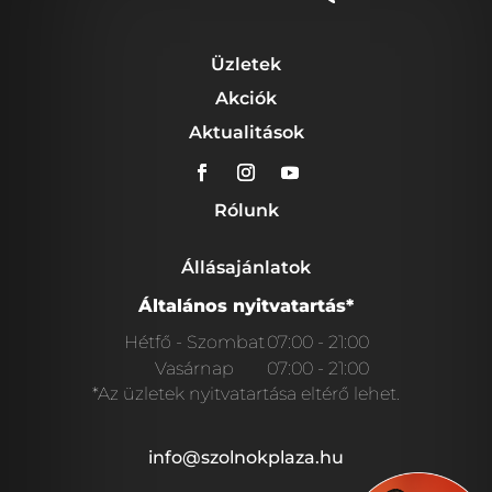
Üzletek
Akciók
Aktualitások
Rólunk
Állásajánlatok
Általános nyitvatartás*
Hétfő - Szombat
07:00 - 21:00
Vasárnap
07:00 - 21:00
*Az üzletek nyitvatartása eltérő lehet.
info@szolnokplaza.hu