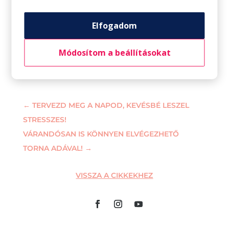
Ha szeretnél többet tudni Sofieról vagy
ellátogatni az óráira:
Elfogadom
Módosítom a beállításokat
←
TERVEZD MEG A NAPOD, KEVÉSBÉ LESZEL
STRESSZES!
VÁRANDÓSAN IS KÖNNYEN ELVÉGEZHETŐ
TORNA ADÁVAL!
→
VISSZA A CIKKEKHEZ