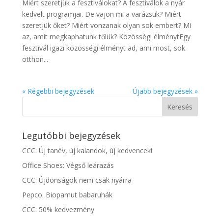
Miért szeretjük a fesztiválokat? A fesztiválok a nyár
kedvelt programjai. De vajon mi a varázsuk? Miért
szeretjük őket? Miért vonzanak olyan sok embert? Mi
az, amit megkaphatunk tőlük? Közösségi élménytEgy
fesztivál igazi közösségi élményt ad, ami most, sok
otthon...
« Régebbi bejegyzések
Újabb bejegyzések »
Legutóbbi bejegyzések
CCC: Új tanév, új kalandok, új kedvencek!
Office Shoes: Végső leárazás
CCC: Újdonságok nem csak nyárra
Pepco: Biopamut babaruhák
CCC: 50% kedvezmény