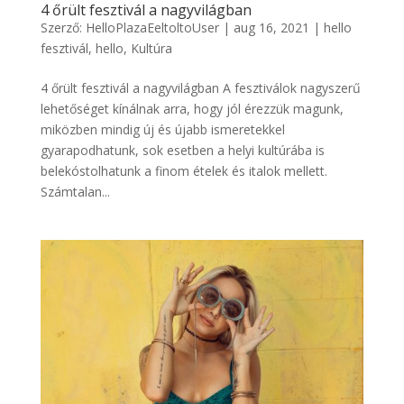
4 őrült fesztivál a nagyvilágban
Szerző:
HelloPlazaEeltoltoUser
|
aug 16, 2021
|
hello
fesztivál
,
hello
,
Kultúra
4 őrült fesztivál a nagyvilágban A fesztiválok nagyszerű
lehetőséget kínálnak arra, hogy jól érezzük magunk,
miközben mindig új és újabb ismeretekkel
gyarapodhatunk, sok esetben a helyi kultúrába is
belekóstolhatunk a finom ételek és italok mellett.
Számtalan...