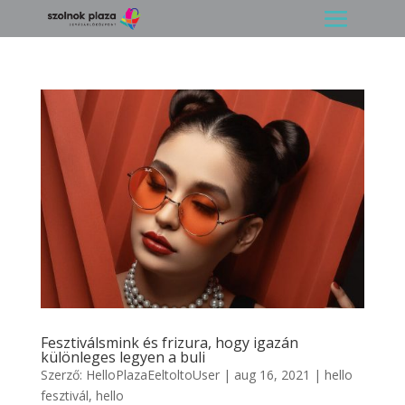
Fesztiválsmink és frizura, hogy igazán
különleges legyen a buli
Szerző:
HelloPlazaEeltoltoUser
|
aug 16, 2021
|
hello
fesztivál
,
hello