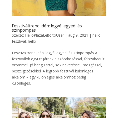
Fesztiváltrend idén: legyél egyedi és
színpompás
Szerző:
HelloPlazaEeltoltoUser
|
aug 9, 2021
|
hello
fesztivál
,
hello
Fesztiváltrend idén: legyél egyedi és színpompás A
fesztiválok együtt járnak a szórakozással, felszabadult
örömmel, jó hangulattal, sok nevetéssel, mozgással,
beszélgetésekkel. A legtöbb fesztivál különleges
alkalom – egy különleges alkalomhoz pedig
különleges...