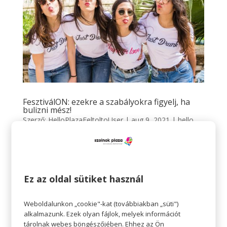
FesztiválON: ezekre a szabályokra figyelj, ha
bulizni mész!
Szerző:
HelloPlazaEeltoltoUser
|
aug 9, 2021
|
hello
fesztivál
,
hello
FesztiválON: ezekre a szabályokra figyelj, ha bulizni
mész! Egy nyári szezonban egymást érik az izgalmas
programok, és ez így is van jól. Gasztronómiai
Ez az oldal sütiket használ
rendezvények, zenei rendezvények vagy kulturális
programok sokasága, sportrendezvények és
Weboldalunkon „cookie"-kat (továbbiakban „süti")
szabadtéri programok...
alkalmazunk. Ezek olyan fájlok, melyek információt
tárolnak webes böngészőjében. Ehhez az Ön