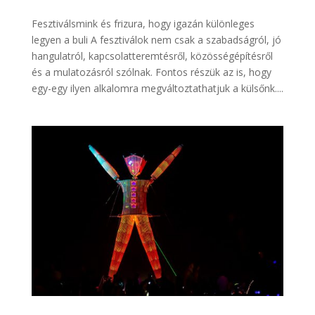
Fesztiválsmink és frizura, hogy igazán különleges
legyen a buli A fesztiválok nem csak a szabadságról, jó
hangulatról, kapcsolatteremtésről, közösségépítésről
és a mulatozásról szólnak. Fontos részük az is, hogy
egy-egy ilyen alkalomra megváltoztathatjuk a külsőnk....