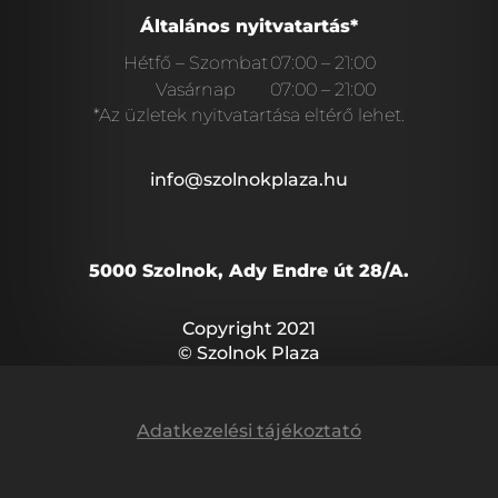
Általános nyitvatartás*
Hétfő – Szombat
07:00 – 21:00
Vasárnap
07:00 – 21:00
*Az üzletek nyitvatartása eltérő lehet.
info@szolnokplaza.hu
5000 Szolnok, Ady Endre út 28/A.
Copyright 2021
© Szolnok Plaza
Adatkezelési tájékoztató