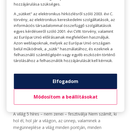
hozzájárulása szükséges.
A „sütiket" az elektronikus hírközlésről szóló 2003. évi C.
törvény, az elektronikus kereskedelmi szolgáltatások, az
információs társadalommal összefüggő szolgáltatások
egyes kérdéseiről szóló 2001. évi CVIII. törvény, valamint
az Európai Unió előírásainak megfelelően használjuk.
Azon weblapoknak, melyek az Európai Unió országain
belül működnek, a „sütik" használatához, és ezeknek a
felhasználó számítógépén vagy egyéb eszközén történő
tárolásához a felhasználók hozzájárulását kell kérniük.
Elfogadom
A világ 5 híres – nem zenei – fesztiválja
Szerző:
HelloPlazaEeltoltoUser
|
aug 9, 2021
|
hello
Módosítom a beállításokat
fesztivál
,
hello
,
Kultúra
A világ 5 híres – nem zenei – fesztiválja Nem számít, ki
hol él, hol jár a világon, az ünnep, valaminek a
megünneplése a világ minden pontján, minden