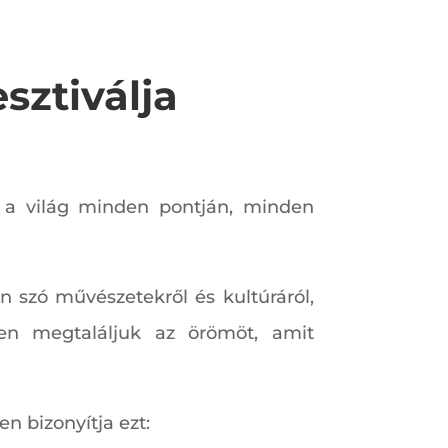
esztiválja
e a világ minden pontján, minden
n szó művészetekről és kultúráról,
dben megtaláljuk az örömöt, amit
n bizonyítja ezt: