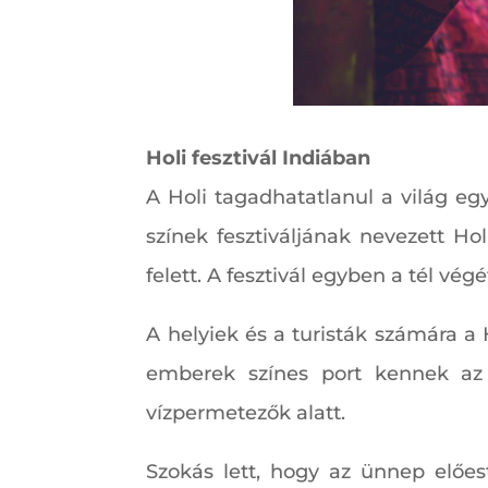
Holi fesztivál Indiában
A Holi tagadhatatlanul a világ eg
színek fesztiváljának nevezett H
felett. A fesztivál egyben a tél végé
A helyiek és a turisták számára a 
emberek színes port kennek az 
vízpermetezők alatt.
Szokás lett, hogy az ünnep előest