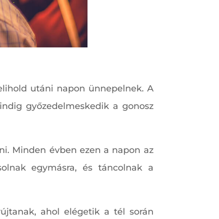
telihold utáni napon ünnepelnek. A
 mindig győzedelmeskedik a gonosz
kelni. Minden évben ezen a napon az
solnak egymásra, és táncolnak a
újtanak, ahol elégetik a tél során