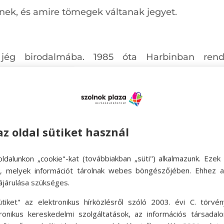
ek, és amire tömegek váltanak jegyet.
 jég birodalmába. 1985 óta Harbinban ren
etelállító jég és hóalkotásokat, valamint bámulat
Harbin az ország leghidegebb városa. Hosszúak é
az oldal sütiket használ
ztivált, ami januártól több hétig várja az érdek
világítást kapnak, több millió embert vonzanak évr
ldalunkon „cookie"-kat (továbbiakban „süti") alkalmazunk. Ezek 
ok, melyek információt tárolnak webes böngészőjében. Ehhez 
ájárulása szükséges.
i, különböző kiállítások is várják a látogatókat, a
ütiket" az elektronikus hírközlésről szóló 2003. évi C. törvén
tronikus kereskedelmi szolgáltatások, az információs társadal