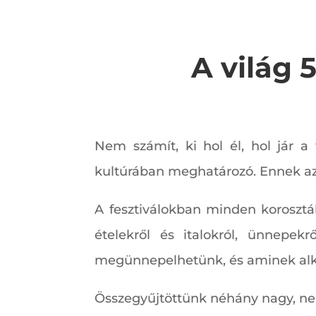
A világ 5
Nem számít, ki hol él, hol jár 
kultúrában meghatározó. Ennek az 
A fesztiválokban minden korosztál
ételekről és italokról, ünnepek
megünnepelhetünk, és aminek alka
Összegyűjtöttünk néhány nagy, nem 