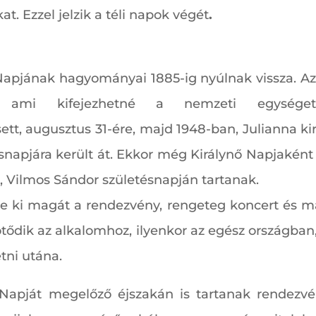
. Ezzel jelzik a téli napok végét
.
Napjának hagyományai 1885-ig nyúlnak vissza. Az 
, ami kifejezhetné a nemzeti egysége
ett, augusztus 31-ére, majd 1948-ban, Julianna ki
tésnapjára került át. Ekkor még Királynő Napjaként
n, Vilmos Sándor születésnapján tartanak.
 ki magát a rendezvény, rengeteg koncert és m
ötődik az alkalomhoz, ilyenkor az egész országban
tni utána.
Napját megelőző éjszakán is tartanak rendezvé