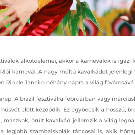
ztiválok alkotóelemei, akkor a karneválok is igazi 
Riói karnevál. A nagy múltú kavalkádot jelenleg
n Rio de Janeiro néhány napra a világ fővárosává 
nnep. A brazil fesztiválra februárban vagy március
svét előtt kezdődik. Ez egybeesik a hosszú, brutá
 maszkok, őrült kavalkád jellemzik a világ legnag
 legjobb szambaiskolák táncosai is, akik hóna