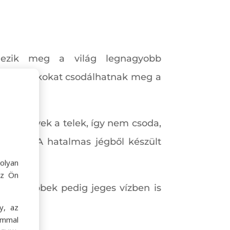
dezik meg a világ legnagyobb
os fényjátékokat csodálhatnak meg a
s kemények a telek, így nem csoda,
lődőket. A hatalmas jégből készült
ől-évre.
olyan
az Ön
 legőrültebbek pedig jeges vízben is
y, az
ommal