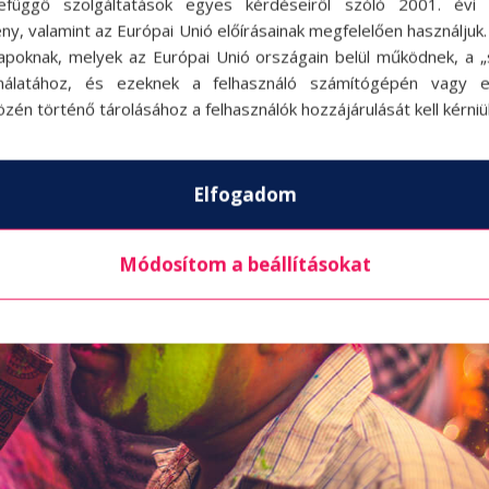
efüggő szolgáltatások egyes kérdéseiről szóló 2001. évi C
ny, valamint az Európai Unió előírásainak megfelelően használjuk
apoknak, melyek az Európai Unió országain belül működnek, a „s
nálatához, és ezeknek a felhasználó számítógépén vagy 
zén történő tárolásához a felhasználók hozzájárulását kell kérniü
Elfogadom
Módosítom a beállításokat