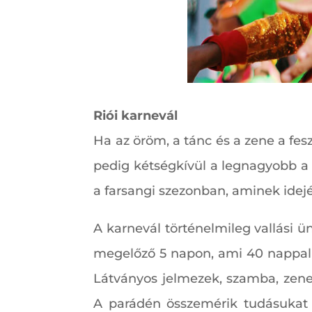
Riói karnevál
Ha az öröm, a tánc és a zene a fes
pedig kétségkívül a legnagyobb a 
a farsangi szezonban, aminek idejé
A karnevál történelmileg vallási ü
megelőző 5 napon, ami 40 nappal hú
Látványos jelmezek, szamba, zene,
A parádén összemérik tudásukat a