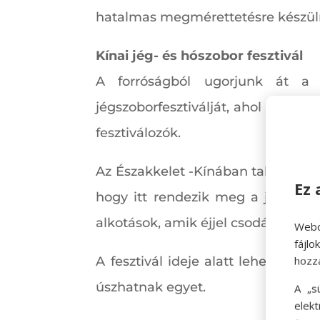
hatalmas megmérettetésre készüln
Kínai jég- és hószobor fesztivál
A forróságból ugorjunk át a
jégszoborfesztiválját, ahol lélegz
fesztiválozók.
Az Északkelet -Kínában található 
Ez 
hogy itt rendezik meg a jeges fes
alkotások, amik éjjel csodálatos ki
Webo
fájl
hozz
A fesztivál ideje alatt lehet síeln
úszhatnak egyet.
A „s
elek