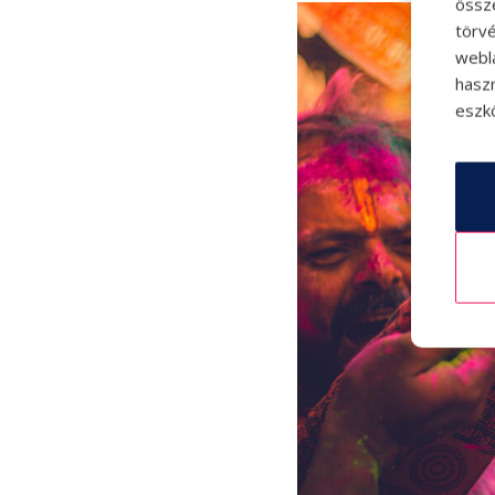
össz
törvé
webl
hasz
eszkö