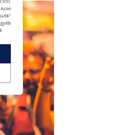
VIII.
. Azon
ütik"
egyéb
k.