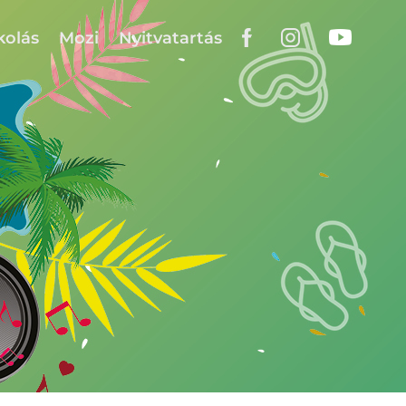
kolás
Mozi
Nyitvatartás