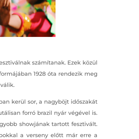
fesztiválnak számítanak. Ezek közül
i formájában 1928 óta rendezik meg
válik.
ban kerül sor, a nagyböjt időszakát
lisan forró brazil nyár végével is.
yobb showjának tartott fesztivált.
pokkal a verseny előtt már erre a