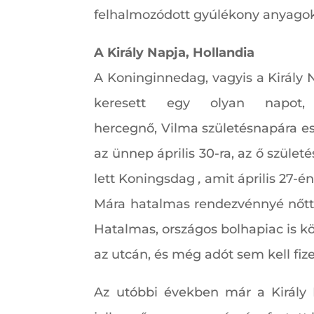
felhalmozódott gyúlékony anyagokat
A Király Napja, Hollandia
A Koninginnedag, vagyis a Király 
keresett egy olyan napot
hercegnő, Vilma születésnapára es
az ünnep április 30-ra, az ő szüle
lett Koningsdag
,
amit április 27-é
Mára hatalmas rendezvénnyé nőtte
Hatalmas, országos bolhapiac is k
az utcán, és még adót sem kell fize
Az utóbbi években már a Király 