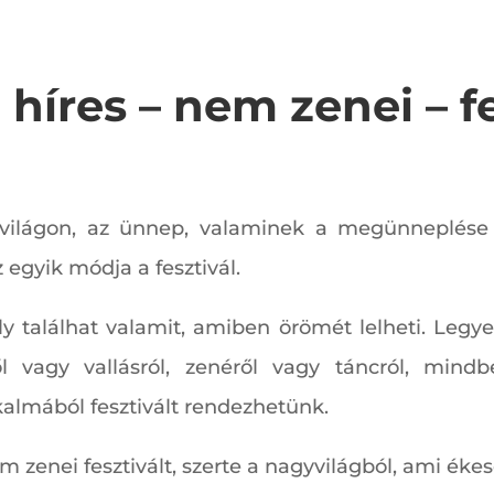
 híres – nem zenei – f
a világon, az ünnep, valaminek a megünneplés
egyik módja a fesztivál.
y találhat valamit, amiben örömét lelheti. Legye
ről vagy vallásról, zenéről vagy táncról, min
lmából fesztivált rendezhetünk.
zenei fesztivált, szerte a nagyvilágból, ami ékese