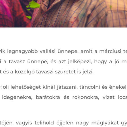
yik legnagyobb vallási ünnepe, amit a márciusi 
oli a tavasz ünnepe, és azt jelképezi, hogy a jó
t és a közelgő tavaszi szüretet is jelzi.
Holi lehetőséget kínál játszani, táncolni és éne
idegenekre, barátokra és rokonokra, vizet loc
éjén, vagyis telihold éjjelén nagy máglyákat gy