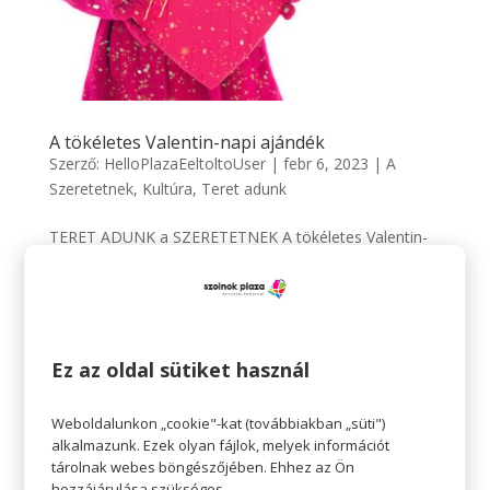
A tökéletes Valentin-napi ajándék
Szerző:
HelloPlazaEeltoltoUser
|
febr 6, 2023
|
A
Szeretetnek
,
Kultúra
,
Teret adunk
TERET ADUNK a SZERETETNEK A tökéletes Valentin-
napi ajándék Mit adjak annak aki fontos számomra,
mivel mutathatnám ki, gondolok rá? – tesszük fel a
kérdést az évben több alkalommal, például Valentin-
napon is. A csokoládé és egy csokor rózsa
nagyszerű ajándék,...
Ez az oldal sütiket használ
Weboldalunkon „cookie"-kat (továbbiakban „süti")
alkalmazunk. Ezek olyan fájlok, melyek információt
tárolnak webes böngészőjében. Ehhez az Ön
hozzájárulása szükséges.