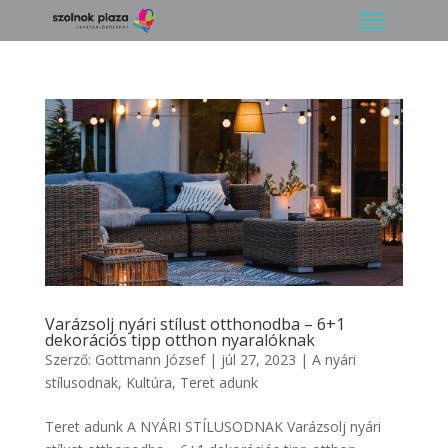
Varázsolj nyári stílust otthonodba – 6+1
dekorációs tipp otthon nyaralóknak
Szerző:
Gottmann József
|
júl 27, 2023
|
A nyári
stílusodnak
,
Kultúra
,
Teret adunk
Teret adunk A NYÁRI STÍLUSODNAK Varázsolj nyári