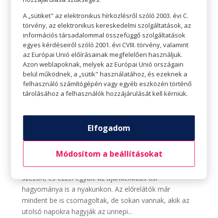
A „sütiket" az elektronikus hírközlésről szóló 2003. évi C.
törvény, az elektronikus kereskedelmi szolgáltatások, az
információs társadalommal összefüggő szolgáltatások
egyes kérdéseiről szóló 2001. évi CVIII. törvény, valamint
az Európai Unió előírásainak megfelelően használjuk.
Azon weblapoknak, melyek az Európai Unió országain
belül működnek, a „sütik" használatához, és ezeknek a
felhasználó számítógépén vagy egyéb eszközén történő
tárolásához a felhasználók hozzájárulását kell kérniük.
A legjobb tippek az ajándékozás
megkönnyítéséhez
Szerző:
Tavaszi Zsolt
|
dec 13, 2022
|
A csodáknak
,
Elfogadom
Kikapcsolódás
,
Kultúra
,
Teret adunk
Módosítom a beállításokat
TERET ADUNK a csodáknak A legjobb tippek az
ajándékozás megkönnyítéséhez Máris itt az ünnepi
szezon, és ezzel együtt az ajándékozás ősi
hagyománya is a nyakunkon. Az előrelátók már
mindent be is csomagoltak, de sokan vannak, akik az
utolsó napokra hagyják az ünnepi...