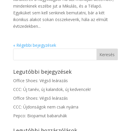
mindenkinek eszébe jut a Mikulás, és a Télapó.
Egyiküket sem kell senkinek bemutatni, bár a két
ikonikus alakot sokan összekeverik, hála az elmúlt
évtizedekben...
« Régebbi bejegyzések
Legutóbbi bejegyzések
Office Shoes: Végső leárazás
CCC: Új tanév, új kalandok, új kedvencek!
Office Shoes: Végső leárazás
CCC: Újdonságok nem csak nyárra
Pepco: Biopamut babaruhák
Legutóbbi hozzászólások