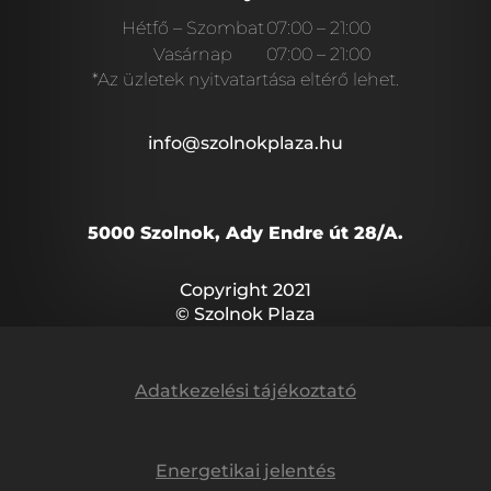
Hétfő – Szombat
07:00 – 21:00
Vasárnap
07:00 – 21:00
*Az üzletek nyitvatartása eltérő lehet.
info@szolnokplaza.hu
5000 Szolnok, Ady Endre út 28/A.
Copyright 2021
© Szolnok Plaza
Adatkezelési tájékoztató
Energetikai jelentés