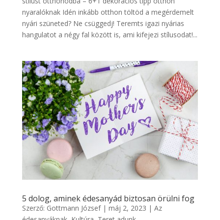
stílust otthonodba – 6+1 dekorációs tipp otthon
nyaralóknak Idén inkább otthon töltöd a megérdemelt
nyári szüneted? Ne csüggedj! Teremts igazi nyárias
hangulatot a négy fal között is, ami kifejezi stílusodat!...
5 dolog, aminek édesanyád biztosan örülni fog
Szerző:
Gottmann József
|
máj 2, 2023
|
Az
édesanyáknak
,
Kultúra
,
Teret adunk