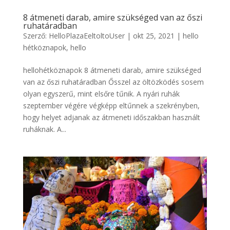
8 átmeneti darab, amire szükséged van az őszi
ruhatáradban
Szerző:
HelloPlazaEeltoltoUser
|
okt 25, 2021
|
hello
hétköznapok
,
hello
hellohétköznapok 8 átmeneti darab, amire szükséged
van az őszi ruhatáradban Ősszel az öltözködés sosem
olyan egyszerű, mint elsőre tűnik. A nyári ruhák
szeptember végére végképp eltűnnek a szekrényben,
hogy helyet adjanak az átmeneti időszakban használt
ruháknak. A...