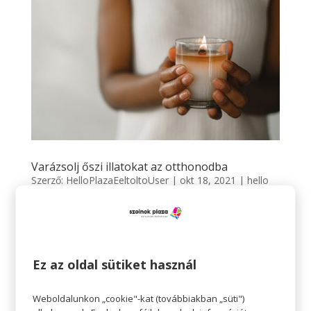
Varázsolj őszi illatokat az otthonodba
Szerző:
HelloPlazaEeltoltoUser
|
okt 18, 2021
|
hello
hétköznapok
,
hello
hello hétköznapok Varázsolj őszi illatokat az
otthonodba Az ősz a színes levelek, a rövidülő és egyre
hűvösebb nappalok mellett az otthon bekuckózás
Ez az oldal sütiket használ
érzését is magával hozza, hiszen egyre többször
töltjük az időnket puha takaróba bugyolálva, miközben
Weboldalunkon „cookie"-kat (továbbiakban „süti")
felkészülünk a...