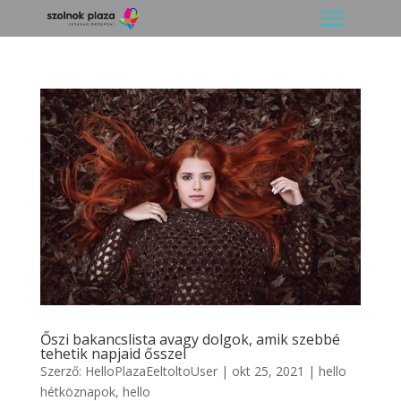
Őszi bakancslista avagy dolgok, amik szebbé
tehetik napjaid ősszel
Szerző:
HelloPlazaEeltoltoUser
|
okt 25, 2021
|
hello
hétköznapok
,
hello