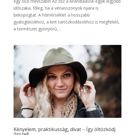
egy őszi miniszabin Az ősz a kirándulások egyik legjobb
időszaka, főleg, ha a vénasszonyok nyara is
bekopogtat. A hőmérséklet a hosszabb
gyaloglásokhoz, a kint tartózkodásokhoz is megfelelő,
a természet gyönyörű,...
Kényelem, praktikusság, divat – Így öltözködj
ősszel!