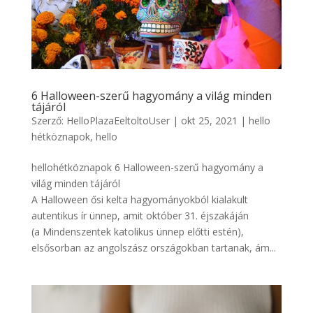
6 Halloween-szerű hagyomány a világ minden
tájáról
Szerző:
HelloPlazaEeltoltoUser
|
okt 25, 2021
|
hello
hétköznapok
,
hello
hellohétköznapok 6 Halloween-szerű hagyomány a
világ minden tájáról
A Halloween ősi kelta hagyományokból kialakult
autentikus ír ünnep, amit október 31. éjszakáján
(a Mindenszentek katolikus ünnep előtti estén),
elsősorban az angolszász országokban tartanak, ám...