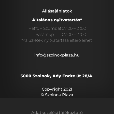
Állásajánlatok
Általános nyitvatartás*
Hétfő – Szombat
07:00 – 21:00
Vasárnap
07:00 – 21:00
*Az üzletek nyitvatartása eltérő lehet.
info@szolnokplaza.hu
5000 Szolnok, Ady Endre út 28/A.
Copyright 2021
© Szolnok Plaza
Adatkezelési tájékoztató