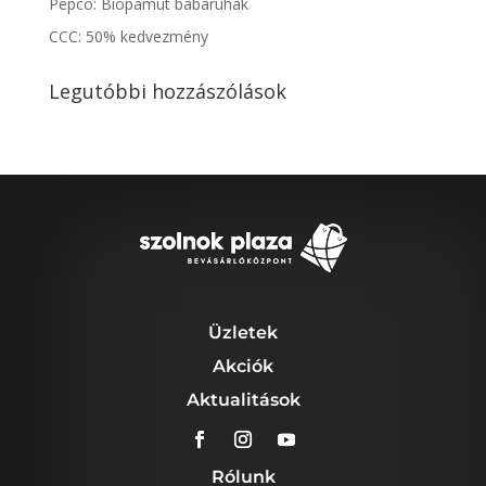
Pepco: Biopamut babaruhák
CCC: 50% kedvezmény
Legutóbbi hozzászólások
Üzletek
Akciók
Aktualitások
Rólunk