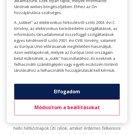
alkalmazunk. Ezek olyan fájlok, melyek információt
tárolnak webes böngészőjében. Ehhez az Ön
hozzájárulása szükséges.
A „sütiket" az elektronikus hírközlésről szóló 2003. évi C.
törvény, az elektronikus kereskedelmi szolgáltatások, az
információs társadalommal összefüggő szolgáltatások
egyes kérdéseiről szóló 2001. évi CVIII. törvény, valamint
az Európai Unió előírásainak megfelelően használjuk.
Azon weblapoknak, melyek az Európai Unió országain
belül működnek, a „sütik" használatához, és ezeknek a
felhasználó számítógépén vagy egyéb eszközén történő
tárolásához a felhasználók hozzájárulását kell kérniük.
Elfogadom
Úti célok, amiket érdemes felkeresni egy őszi
miniszabin
Módosítom a beállításokat
Szerző:
HelloPlazaEeltoltoUser
|
okt 18, 2021
|
hello
hétköznapok
,
hello
hello hétköznapok Úti célok, amiket érdemes felkeresni