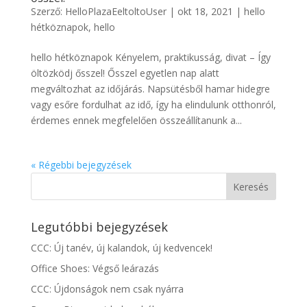
Szerző:
HelloPlazaEeltoltoUser
|
okt 18, 2021
|
hello
hétköznapok
,
hello
hello hétköznapok Kényelem, praktikusság, divat – Így
öltözködj ősszel! Ősszel egyetlen nap alatt
megváltozhat az időjárás. Napsütésből hamar hidegre
vagy esőre fordulhat az idő, így ha elindulunk otthonról,
érdemes ennek megfelelően összeállítanunk a...
« Régebbi bejegyzések
Legutóbbi bejegyzések
CCC: Új tanév, új kalandok, új kedvencek!
Office Shoes: Végső leárazás
CCC: Újdonságok nem csak nyárra