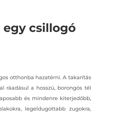
 egy csillogó
ágos otthonba hazatérni. A takarítás
l ráadásul a hosszú, borongós tél
alaposabb és mindenre kiterjedőbb,
blakokra, legeldugottabb zugokra,