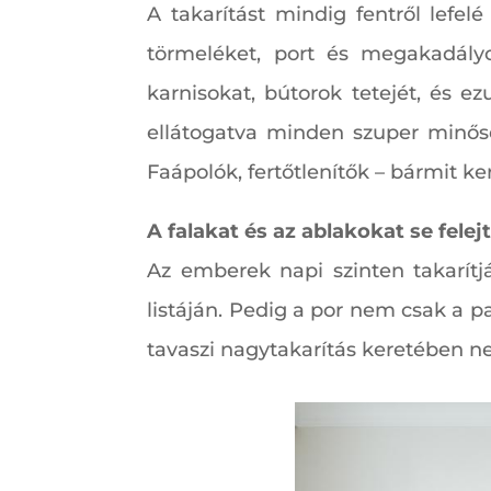
A takarítást mindig fentről lefel
törmeléket, port és megakadályo
karnisokat, bútorok tetejét, és e
ellátogatva minden szuper minőség
Faápolók, fertőtlenítők – bármit ke
A falakat és az ablakokat se felejt
Az emberek napi szinten takarítjá
listáján. Pedig a por nem csak a pa
tavaszi nagytakarítás keretében n