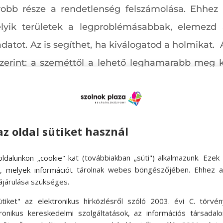
yobb része a rendetlenség felszámolása. Ehhez
yik területek a legproblémásabbak, elemezd a
datot. Az is segíthet, ha kiválogatod a holmikat. 
zerint: a szeméttől a lehető leghamarabb meg k
. Már ez az egyszerű tett is nagy mértékben s
üzletközpontban járva pótolhatod, ha úgy érzed,
az oldal sütiket használ
ldalunkon „cookie"-kat (továbbiakban „süti") alkalmazunk. Ezek 
ok, melyek információt tárolnak webes böngészőjében. Ehhez 
ájárulása szükséges.
ütiket" az elektronikus hírközlésről szóló 2003. évi C. törvén
tronikus kereskedelmi szolgáltatások, az információs társadal