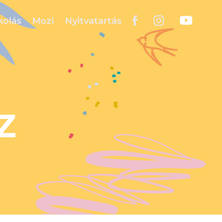
kolás
Mozi
Nyitvatartás
Z