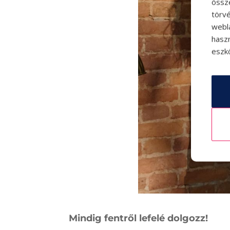
össz
törvé
webl
hasz
eszkö
Mindig fentről lefelé dolgozz!