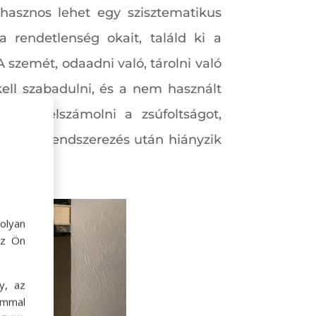
 hasznos lehet egy szisztematikus
 rendetlenség okait, találd ki a
A szemét, odaadni való, tárolni való
ell szabadulni, és a nem használt
egít felszámolni a zsúfoltságot,
 most a rendszerezés után hiányzik
olyan
az Ön
y, az
ommal