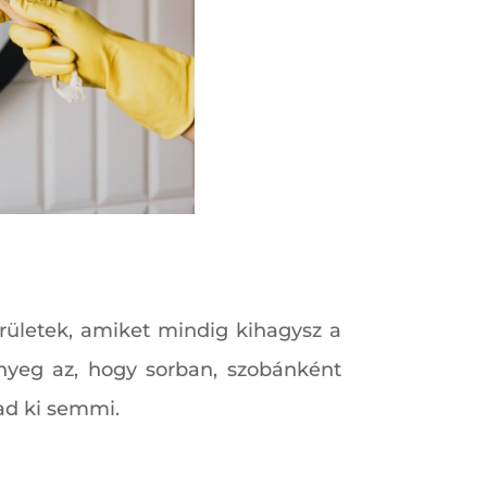
erületek, amiket mindig kihagysz a
lényeg az, hogy sorban, szobánként
ad ki semmi.