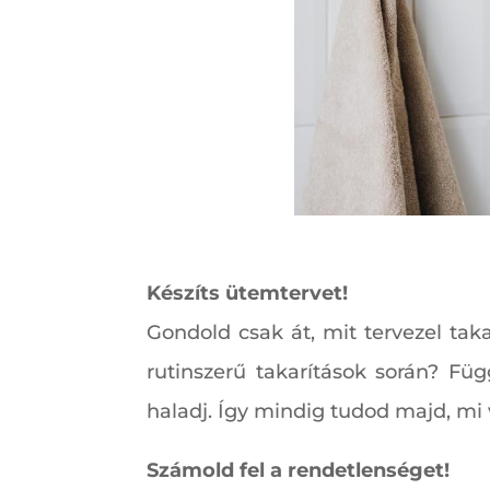
Készíts ütemtervet!
Gondold csak át, mit tervezel tak
rutinszerű takarítások során? Füg
haladj. Így mindig tudod majd, m
Számold fel a rendetlenséget!