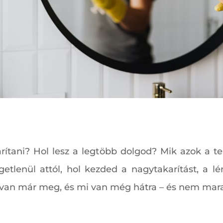
arítani? Hol lesz a legtöbb dolgod? Mik azok a t
getlenül attól, hol kezded a nagytakarítást, a 
i van már meg, és mi van még hátra – és nem mar