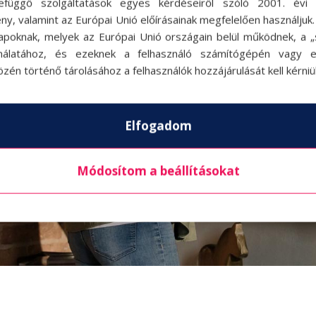
efüggő szolgáltatások egyes kérdéseiről szóló 2001. évi C
ny, valamint az Európai Unió előírásainak megfelelően használjuk
apoknak, melyek az Európai Unió országain belül működnek, a „s
nálatához, és ezeknek a felhasználó számítógépén vagy 
zén történő tárolásához a felhasználók hozzájárulását kell kérniü
Elfogadom
Módosítom a beállításokat