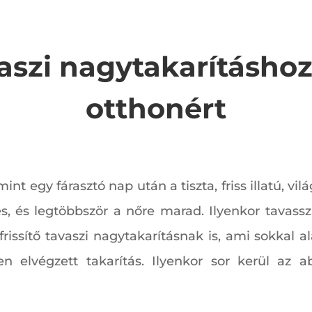
aszi nagytakarításhoz
otthonért
nt egy fárasztó nap után a tiszta, friss illatú, vil
, és legtöbbször a nőre marad. Ilyenkor tavassza
frissítő tavaszi nagytakarításnak is, ami sokkal 
 elvégzett takarítás. Ilyenkor sor kerül az a