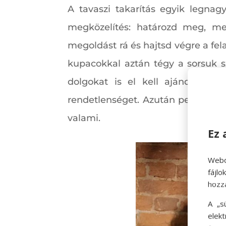
A tavaszi takarítás egyik legnag
megközelítés: határozd meg, mel
megoldást rá és hajtsd végre a fela
kupacokkal aztán tégy a sorsuk s
dolgokat is el kell ajándékozni
rendetlenséget. Azután persze az 
valami.
Ez 
Webo
fájl
hozz
A „s
elek