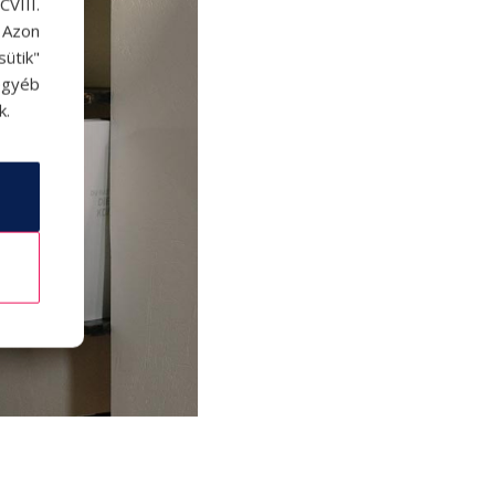
VIII.
. Azon
ütik"
egyéb
k.