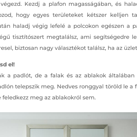
é végezd. Kezdj a plafon magasságában, és haladj
zod, hogy egyes területeket kétszer kelljen ta
zután haladj végig lefelé a polcokon egészen a pa
ű tisztítószert megtalálsz, ami segítségedre lesz
resel, biztosan nagy választékot találsz, ha az üzl
sd el!
k a padlót, de a falak és az ablakok általában 
dlón telepszik meg. Nedves ronggyal töröld le a fal
e feledkezz meg az ablakokról sem.