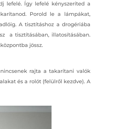
 lefelé. Így lefelé kényszeríted a
karítanod. Porold le a lámpákat,
dlóig. A tisztításhoz a drogériába
 a tisztításában, illatosításában.
etközpontba jössz.
nincsenek rajta a takarítani valók
akat és a rolót (felülről kezdve). A