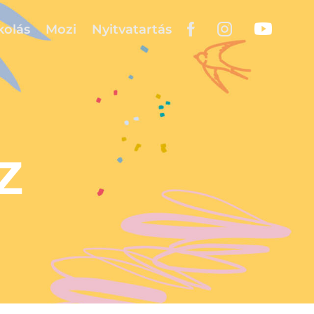
kolás
Mozi
Nyitvatartás
Z