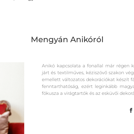
Mengyán Anikóról
Anikó kapcsolata a fonallal már régen
járt és textilműves, kéziszövő szakon vég
emellett változatos dekorációkat készít f
fenntarthatóság, ezért leginkább magyar
fókusza a virágtartók és az esküvői dekorá