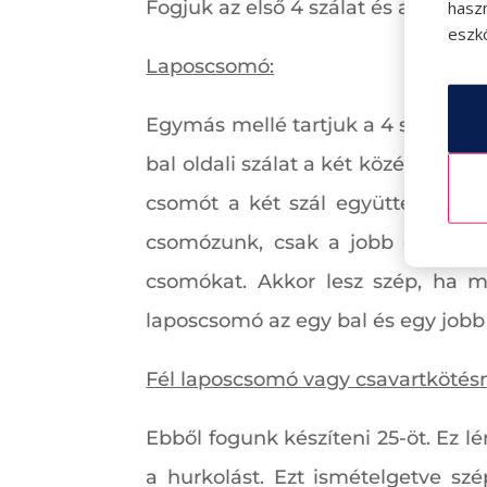
Fogjuk az első 4 szálat és azon ke
hasz
eszkö
Laposcsomó:
Egymás mellé tartjuk a 4 szálat. A 
bal oldali szálat a két középső szá
csomót a két szál együttes meghú
csomózunk, csak a jobb oldali szá
csomókat. Akkor lesz szép, ha m
laposcsomó az egy bal és egy jobb
Fél laposcsomó vagy csavartkötésn
Ebből fogunk készíteni 25-öt. Ez 
a hurkolást. Ezt ismételgetve szé