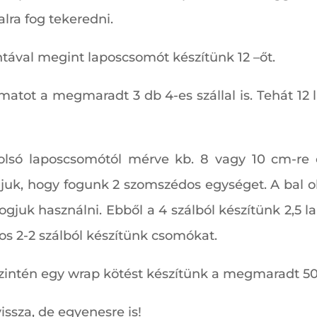
alra fog tekeredni.
ával megint laposcsomót készítünk 12 –őt.
matot a megmaradt 3 db 4-es szállal is. Tehát 12 
olsó laposcsomótól mérve kb. 8 vagy 10 cm-re ös
ljuk, hogy fogunk 2 szomszédos egységet. A bal ol
t fogjuk használni. Ebből a 4 szálból készítünk 2,5
s 2-2 szálból készítünk csomókat.
zintén egy wrap kötést készítünk a megmaradt 50
vissza, de egyenesre is!