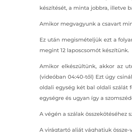
készítését, a minta jobbra, illetve b
Amikor megvagyunk a csavart mint
Ez után megismételjük ezt a folya
megint 12 laposcsomót készítünk.
Amikor elkészültünk, akkor az ut
(videóban 04:40-től) Ezt úgy csiná
oldali egység két bal oldali szálá
egységre és ugyan így a szomszédo
A végén a szálak összekötéséhez s
A virágtartó alját vághatjuk össze-