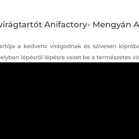
irágtartót Anifactory- Mengyán A
rtója a kedvenc virágodnak és szívesen kiprób
elyben lépésről lépésre vezet be a természetes vir