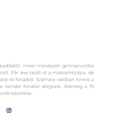
 kezdődött, mivel művészeti gimnáziumba
zett. Pár éve talált rá a makramézásra, de
ából és fonalból. Számára valóban fontos a
 kender fonallal dolgozik. Jelenleg a fő
ciók készítése.