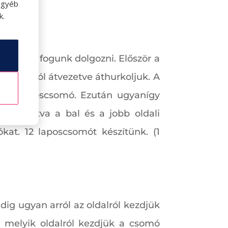
szíteni.
egyéb
k.
ő szállal fogunk dolgozni. Először a
at hátulról átvezetve áthurkoljuk. A
y fél laposcsomó. Ezután ugyanígy
 váltogatva a bal és a jobb oldali
at. 12 laposcsomót készítünk. (1
ig ugyan arról az oldalról kezdjük
n, melyik oldalról kezdjük a csomó