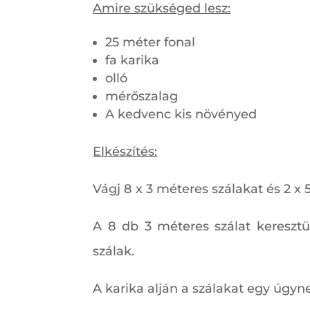
Amire szükséged lesz:
25 méter fonal
fa karika
olló
mérőszalag
A kedvenc kis növényed
Elkészítés:
Vágj 8 x 3 méteres szálakat és 2 x 
A 8 db 3 méteres szálat kereszt
szálak.
A karika alján a szálakat egy úgyn