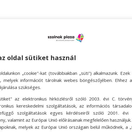
es szálat. Ennek a csomónak az a célja, hogy több 
a függőleges zsinórokat. Hajtsuk meg az egyik
 kezdjük el a szálakat körbe tekerni. Figyeljünk
az oldal sütiket használ
g tudjuk majd fogni. Tekerjük körbe kb. 8x. Majd
a ez megvan, akkor a felül kilógó szálat kezdjü
ldalunkon „cookie"-kat (továbbiakban „süti") alkalmazunk. Ezek 
ok, melyek információt tárolnak webes böngészőjében. Ehhez 
t részen. Addig húzzuk, hogy az alsó hurok keresz
ájárulása szükséges.
vatosan levágjuk.
ütiket" az elektronikus hírközlésről szóló 2003. évi C. törvén
tronikus kereskedelmi szolgáltatások, az információs társadal
 tehát 4-4 szálat csoportosítunk szét. Mind a négy
efüggő szolgáltatások egyes kérdéseiről szóló 2001. évi C
ny, valamint az Európai Unió előírásainak megfelelően használjuk
apoknak, melyek az Európai Unió országain belül működnek, a „s