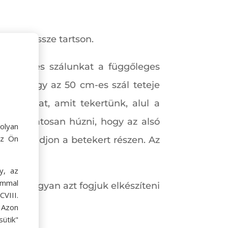
szálat össze tartson.
 50 cm-es szálunkat a függőleges
 arra, hogy az 50 cm-es szál teteje
 a szálat, amit tekertünk, alul a
k el óvatosan húzni, hogy az alsó
olyan
az Ön
tül haladjon a betekert részen. Az
y, az
ommal
 részen ugyan azt fogjuk elkészíteni
VIII.
. Azon
ütik"