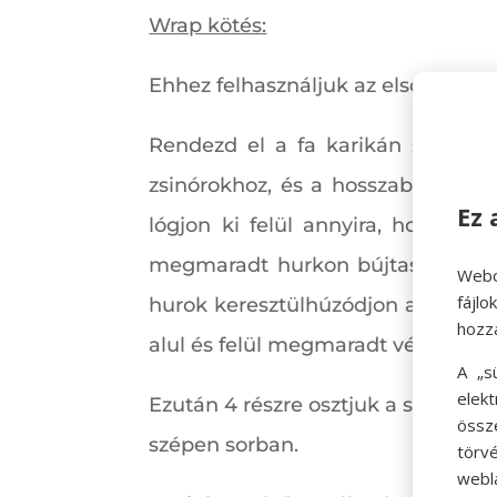
Wrap kötés:
Ehhez felhasználjuk az első 50 cm-
Rendezd el a fa karikán szépen 
zsinórokhoz, és a hosszabb résszel
Ez 
lógjon ki felül annyira, hogy me
megmaradt hurkon bújtassuk át. H
Webo
fájl
hurok keresztülhúzódjon a beteker
hozz
alul és felül megmaradt végeket ó
A „s
elek
Ezután 4 részre osztjuk a szálakat,
össz
szépen sorban.
törvé
webl