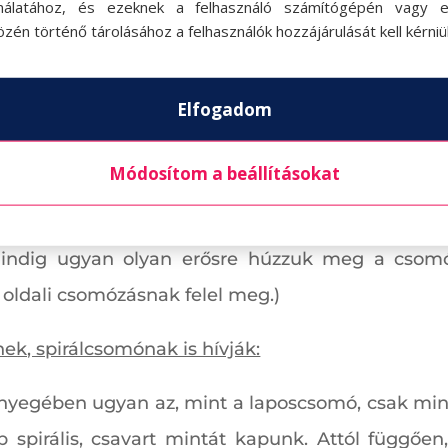
zdünk el dolgozni. Előszőr laposcsomókat fogunk ké
nálatához, és ezeknek a felhasználó számítógépén vagy 
zén történő tárolásához a felhasználók hozzájárulását kell kérniü
Elfogadom
két középső szálat vezérszálnak hívjuk. A két széls
l fölé helyezzük keresztben, majd a jobb oldali szál
Módosítom a beállításokat
zásával felhúzzuk a vezetőszálra. Ez eddig eg
llal kezdünk, és a bal oldalival hurkolunk. Így
indig ugyan olyan erősre húzzuk meg a csomók
 oldali csomózásnak felel meg.)
ek, spirálcsomónak is hívják:
lényegében ugyan az, mint a laposcsomó, csak mind
p spirális, csavart mintát kapunk. Attól függőe