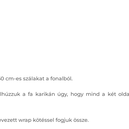
50 cm-es szálakat a fonalból.
ülhúzzuk a fa karikán úgy, hogy mind a két old
evezett wrap kötéssel fogjuk össze.