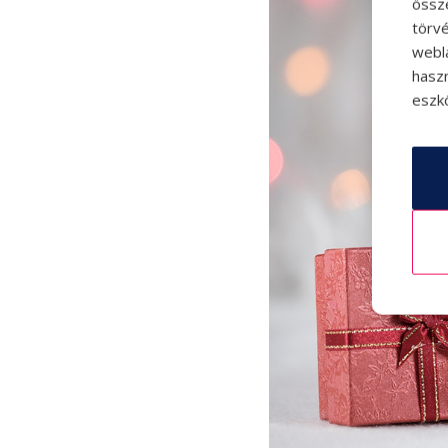
össz
törvé
webl
hasz
eszkö