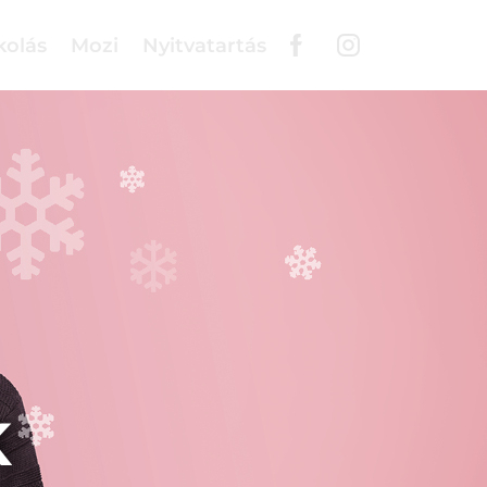
kolás
Mozi
Nyitvatartás
K