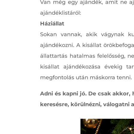
Van még egy ajándék, amit ne ajá
ajándéklistáról:
Háziállat
Sokan vannak, akik vágynak kut
ajándékozni. A kisállat örökbefog
állattartás hatalmas felelősség, 
kisállat ajándékozása évekig ta
megfontolás után máskorra tenni.
Adni és kapni jó. De csak akkor,
keresésre, körülnézni, válogatni