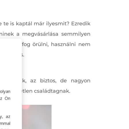
te is kaptál már ilyesmit? Ezredik
 aminek a megvásárlása semmilyen
san nem fog örülni, használni nem
 sértő is.
Mutatósak, az biztos, de nagyon
em közvetlen családtagnak.
olyan
az Ön
y, az
ommal