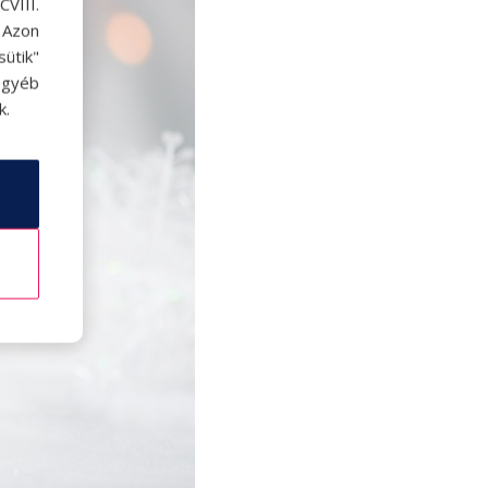
VIII.
. Azon
ütik"
egyéb
k.