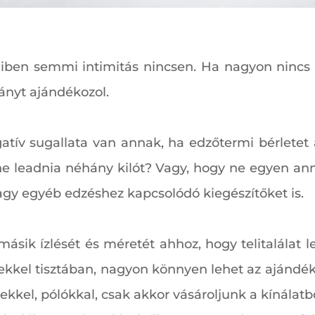
iben semmi intimitás nincsen. Ha nagyon nincs ö
ányt ajándékozol.
atív sugallata van annak, ha edzőtermi bérletet 
nne leadnia néhány kilót? Vagy, hogy ne egyen ann
gy egyéb edzéshez kapcsolódó kiegészítőket is.
másik ízlését és méretét ahhoz, hogy telitalálat 
kel tisztában, nagyon könnyen lehet az ajándék
ekkel, pólókkal, csak akkor vásároljunk a kínálatb