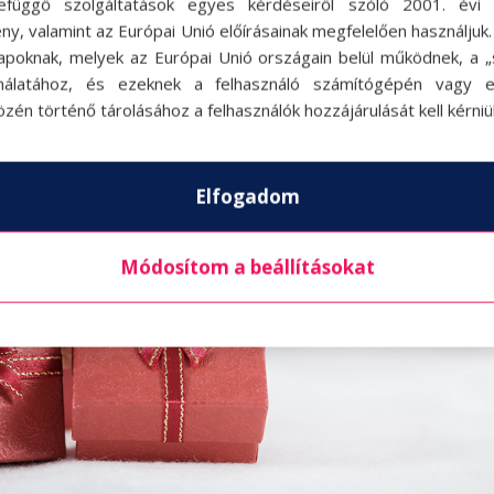
efüggő szolgáltatások egyes kérdéseiről szóló 2001. évi C
ny, valamint az Európai Unió előírásainak megfelelően használjuk
apoknak, melyek az Európai Unió országain belül működnek, a „s
nálatához, és ezeknek a felhasználó számítógépén vagy 
zén történő tárolásához a felhasználók hozzájárulását kell kérniü
Elfogadom
Módosítom a beállításokat