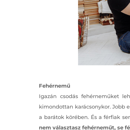
Fehérnemű
Igazán csodás fehérneműket leh
kimondottan karácsonykor. Jobb err
a barátok körében. És a férfiak s
nem választasz fehérneműt, se fé