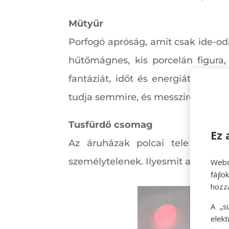
Mütyűr
Porfogó apróság, amit csak ide-od
hűtőmágnes, kis porcelán figura
fantáziát, időt és energiát nem 
tudja semmire, és messziről jelzi, 
Tusfürdő csomag
Ez 
Az áruházak polcai tele vannak
személytelenek. Ilyesmit a távoli
Webo
fájl
hozz
A „s
elek