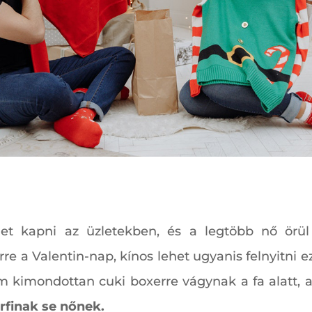
et kapni az üzletekben, és a legtöbb nő örü
e a Valentin-nap, kínos lehet ugyanis felnyitni e
em kimondottan cuki boxerre vágynak a fa alatt, a
rfinak se nőnek.