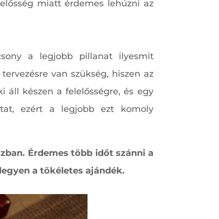
lelősség miatt érdemes lehúzni az
ony a legjobb pillanat ilyesmit
 tervezésre van szükség, hiszen az
 áll készen a felelősségre, és egy
ttat, ezért a legjobb ezt komoly
ozban. Érdemes több időt szánni a
legyen a tökéletes ajándék.