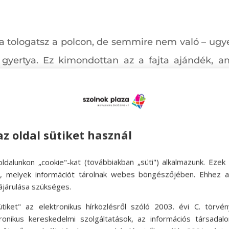
a tologatsz a polcon, de semmire nem való – ugye 
, gyertya. Ez kimondottan az a fajta ajándék,
igényel. Szerettednek ne ajándékozd, mert bizto
hogy fél percet sem szántál rá az idődből, tehát még
az oldal sütiket használ
 előre összekészített tusfürdő csomagokkal. 
 kollégáknak adunk legfeljebb, de semmiképpen n
ldalunkon „cookie"-kat (továbbiakban „süti") alkalmazunk. Ezek 
ok, melyek információt tárolnak webes böngészőjében. Ehhez 
ájárulása szükséges.
ütiket" az elektronikus hírközlésről szóló 2003. évi C. törvén
tronikus kereskedelmi szolgáltatások, az információs társadal