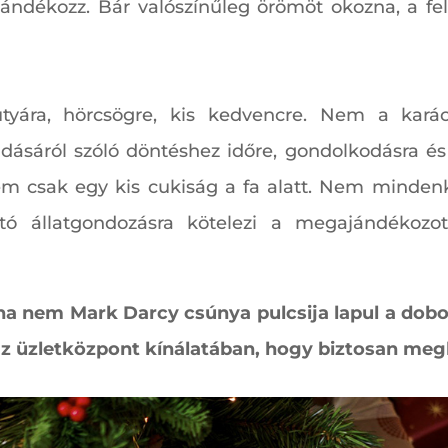
ndékozz. Bár valószínűleg örömöt okozna, a fe
yára, hörcsögre, kis kedvencre. Nem a karács
adásáról szóló döntéshez időre, gondolkodásra és
nem csak egy kis cukiság a fa alatt. Nem mindenki
rtó állatgondozásra kötelezi a megajándékozo
 ha nem Mark Darcy csúnya pulcsija lapul a dob
 az üzletközpont kínálatában, hogy biztosan meg