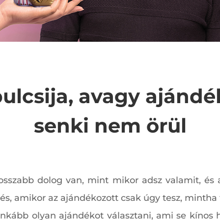
ulcsija, avagy ajánd
senki nem örül
rosszabb dolog van, mint mikor adsz valamit, és
zés, amikor az ajándékozott csak úgy tesz, mintha 
s inkább olyan ajándékot választani, ami se kíno