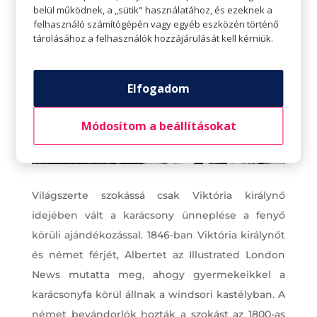
belül működnek, a „sütik" használatához, és ezeknek a
felhasználó számítógépén vagy egyéb eszközén történő
tárolásához a felhasználók hozzájárulását kell kérniük.
Elfogadom
Módosítom a beállításokat
Világszerte szokássá csak Viktória királynő
idejében vált a karácsony ünneplése a fenyő
körüli ajándékozással. 1846-ban Viktória királynőt
és német férjét, Albertet az Illustrated London
News mutatta meg, ahogy gyermekeikkel a
karácsonyfa körül állnak a windsori kastélyban. A
német bevándorlók hozták a szokást az 1800-as