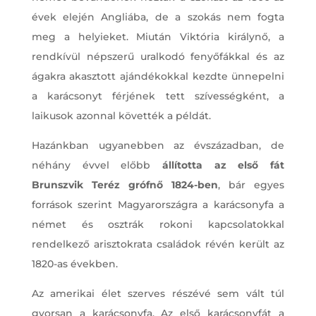
évek elején Angliába, de a szokás nem fogta
meg a helyieket. Miután Viktória királynő, a
rendkívül népszerű uralkodó fenyőfákkal és az
ágakra akasztott ajándékokkal kezdte ünnepelni
a karácsonyt férjének tett szívességként, a
laikusok azonnal követték a példát.
Hazánkban ugyanebben az évszázadban, de
néhány évvel előbb
állította az első fát
Brunszvik Teréz grófnő 1824-ben
, bár egyes
források szerint Magyarországra a karácsonyfa a
német és osztrák rokoni kapcsolatokkal
rendelkező arisztokrata családok révén került az
1820-as években.
Az amerikai élet szerves részévé sem vált túl
gyorsan a karácsonyfa. Az első karácsonyfát a