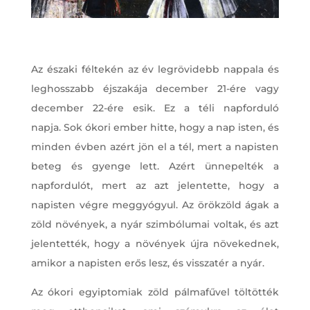
Az északi féltekén az év legrövidebb nappala és
leghosszabb éjszakája december 21-ére vagy
december 22-ére esik. Ez a téli napforduló
napja. Sok ókori ember hitte, hogy a nap isten, és
minden évben azért jön el a tél, mert a napisten
beteg és gyenge lett. Azért ünnepelték a
napfordulót, mert az azt jelentette, hogy a
napisten végre meggyógyul. Az örökzöld ágak a
zöld növények, a nyár szimbólumai voltak, és azt
jelentették, hogy a növények újra növekednek,
amikor a napisten erős lesz, és visszatér a nyár.
Az ókori egyiptomiak zöld pálmafűvel töltötték