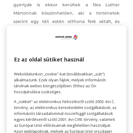
gyertyák is ekkor kerültek a fára Luther
Mártonnak köszönhetően, aki a történetek
szerint egy téli estén otthona felé sétált, és
prédikációt írt, séta közben pedig lenyűgözte az
örökzöldek között pislákoló csillagok
ragyogása. Hogy megidézze a jelenetet a családja
számára, fát állított a szobában, és égő
Ez az oldal sütiket használ
gyertyákkal díszítette az ágait.
Weboldalunkon „cookie"-kat (továbbiakban „süti")
Annyi bizonyos, hogy 1605-ben már léteztek a
alkalmazunk. Ezek olyan fájlok, melyek információt
karácsonyfák, hiszen abban az évben a
tárolnak webes böngészőjében. Ehhez az Ön
hozzájárulása szükséges.
történelmi feljegyzések szerint Strasburg lakói
„fenyőfákat állítottak fel a szalonokban… és
A „sütiket" az elektronikus hírközlésről szóló 2003. évi C.
törvény, az elektronikus kereskedelmi szolgáltatások, az
sokszínű papírból kivágott rózsákat, almát, ostyát,
információs társadalommal összefüggő szolgáltatások
aranyfóliát, édességeket akasztottak rájuk.
egyes kérdéseiről szóló 2001. évi CVIII. törvény, valamint
az Európai Unió előírásainak megfelelően használjuk.
Azon weblapoknak, melyek az Európai Unió országain