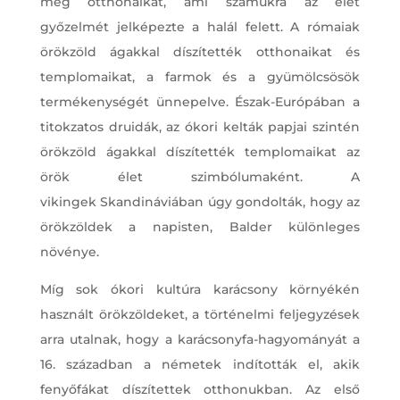
meg otthonaikat, ami számukra az élet
győzelmét jelképezte a halál felett. A rómaiak
örökzöld ágakkal díszítették otthonaikat és
templomaikat, a farmok és a gyümölcsösök
termékenységét ünnepelve. Észak-Európában a
titokzatos druidák, az ókori kelták papjai szintén
örökzöld ágakkal díszítették templomaikat az
örök élet szimbólumaként. A
vikingek Skandináviában úgy gondolták, hogy az
örökzöldek a napisten, Balder különleges
növénye.
Míg sok ókori kultúra karácsony környékén
használt örökzöldeket, a történelmi feljegyzések
arra utalnak, hogy a karácsonyfa-hagyományát a
16. században a németek indították el, akik
fenyőfákat díszítettek otthonukban. Az első