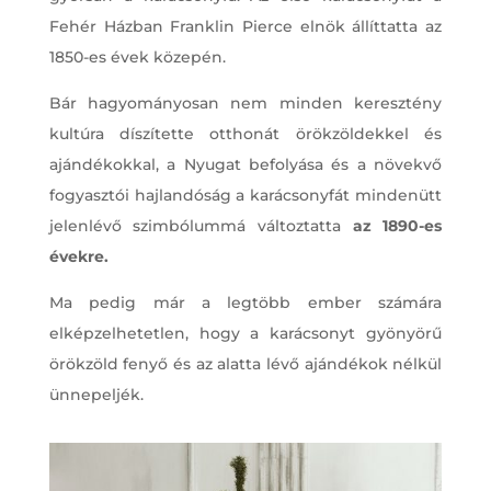
Fehér Házban Franklin Pierce elnök állíttatta az
1850-es évek közepén.
Bár hagyományosan nem minden keresztény
kultúra díszítette otthonát örökzöldekkel és
ajándékokkal, a Nyugat befolyása és a növekvő
fogyasztói hajlandóság a karácsonyfát mindenütt
jelenlévő szimbólummá változtatta
az 1890-es
évekre.
Ma pedig már a legtöbb ember számára
elképzelhetetlen, hogy a karácsonyt gyönyörű
örökzöld fenyő és az alatta lévő ajándékok nélkül
ünnepeljék.