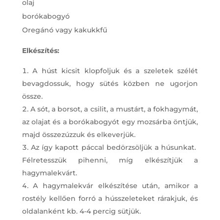
olaj
borókabogyó
Oregánó vagy kakukkfű
Elkészítés:
A húst kicsit klopfoljuk és a szeletek szélét
bevagdossuk, hogy sütés közben ne ugorjon
össze.
A sót, a borsot, a csilit, a mustárt, a fokhagymát,
az olajat és a borókabogyót egy mozsárba öntjük,
majd összezúzzuk és elkeverjük.
Az így kapott páccal bedörzsöljük a húsunkat.
Félretesszük pihenni, míg elkészítjük a
hagymalekvárt.
A hagymalekvár elkészítése után, amikor a
rostély kellően forró a hússzeleteket rárakjuk, és
oldalanként kb. 4-4 percig sütjük.