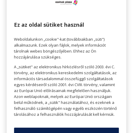
2 gerezd fokhagyma
1 szál rozmaring
1 csokor petrezselyem
Ez az oldal sütiket használ
só
bors
Weboldalunkon „cookie"-kat (továbbiakban „süti")
alkalmazunk. Ezek olyan fájlok, melyek információt
Elkészítés:
tárolnak webes böngészőjében. Ehhez az Ön
hozzájárulása szükséges.
Melegítsük elő a grillünket.
A „sütiket" az elektronikus hírközlésről szóló 2003. évi C.
Aprítsuk fel a fokhagymát és a sonkahagymát,
törvény, az elektronikus kereskedelmi szolgáltatások, az
majd a vágjuk apróra a zöldfűszereinket. Egy kis
információs társadalommal összefüggő szolgáltatások
tálban keverjük össze őket az olívaolajjal, majd
egyes kérdéseiről szóló 2001. évi CVIII. törvény, valamint
ízlés szerint sózzuk, borsozzuk.
az Európai Unió előírásainak megfelelően használjuk.
Azon weblapoknak, melyek az Európai Unió országain
A cukkinit mossuk meg, majd vágjuk
belül működnek, a „sütik" használatához, és ezeknek a
körülbelül egy ujjnyi vastagságú szeleteket.
felhasználó számítógépén vagy egyéb eszközén történő
A cukkini szeleteket helyezzük egy nagyobb
tárolásához a felhasználók hozzájárulását kell kérniük.
tálba és öntsük le a zöldfűszeres-hagymás olajjal.
Helyezzük a cukkinit a grillre, majd mindkét