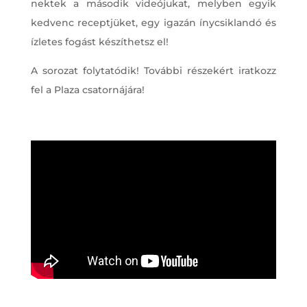
nektek a második videójukat, melyben egyik
kedvenc receptjüket, egy igazán ínycsiklandó és
ízletes fogást készíthetsz el!
A sorozat folytatódik! További részekért iratkozz
fel a Plaza csatornájára!