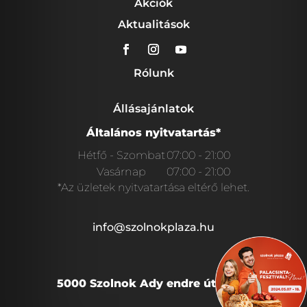
Akciók
Aktualitások
Rólunk
Állásajánlatok
Általános nyitvatartás*
Hétfő - Szombat
07:00 - 21:00
Vasárnap
07:00 - 21:00
*Az üzletek nyitvatartása eltérő lehet.
info@szolnokplaza.hu
5000 Szolnok Ady endre út 28/A.