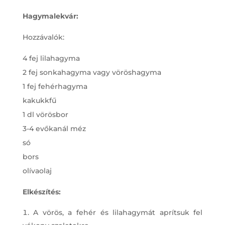
Hagymalekvár:
Hozzávalók:
4 fej lilahagyma
2 fej sonkahagyma vagy vöröshagyma
1 fej fehérhagyma
kakukkfű
1 dl vörösbor
3-4 evőkanál méz
só
bors
olívaolaj
Elkészítés:
A vörös, a fehér és lilahagymát aprítsuk fel