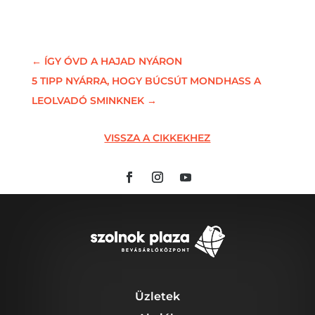
←
ÍGY ÓVD A HAJAD NYÁRON
5 TIPP NYÁRRA, HOGY BÚCSÚT MONDHASS A
LEOLVADÓ SMINKNEK
→
VISSZA A CIKKEKHEZ
Üzletek