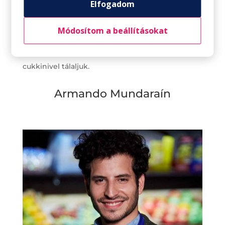
Elfogadom
oldalát körülbelül 2 percig süssük.
Módosítom a beállításokat
Tálalás:
A kész húst hagymalekvárral és a zöldfűszeres
cukkinivel tálaljuk.
Armando Mundaraín