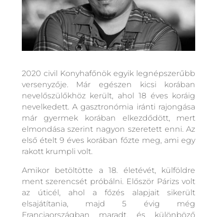
2020 civil Konyhafőnök egyik legnépszerűbb
versenyzője. Már egészen kicsi korában
nevelőszülőkhöz került, ahol 18 éves koráig
nevelkedett. A gasztronómia iránti rajongása
már gyermek korában elkezdődött, mert
elmondása szerint nagyon szeretett enni. Az
első ételt 9 éves korában főzte meg, ami egy
rakott krumpli volt.
Amikor betöltötte a 18. életévét, külföldre
ment szerencsét próbálni. Először Párizs volt
az úticél, ahol a főzés alapjait sikerült
elsajátítania, majd 5 évig még
Franciaországban maradt, és különböző