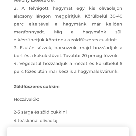
vékony szeletekre.
A felvágott hagymát egy kis olívaolajon
alacsony lángon megpirítjuk. Körülbelül 30-40
perc elteltével a hagymánk már kellően
megfonnyadt. Míg a hagymánk sül,
elkészíthetjük köretnek a zöldfűszeres cukkinit.
Ezután sózzuk, borsozzuk, majd hozzáadjuk a
bort és a kakukkfüvet. További 20 percig főzzük.
Végezetül hozzáadjuk a mézet és körülbelül 5
perc főzés után már kész is a hagymalekvárunk.
Zöldfűszeres cukkini
Hozzávalók:
2-3 sárga és zöld cukkini
4 teáskanál olívaolaj
1 sonkahagyma