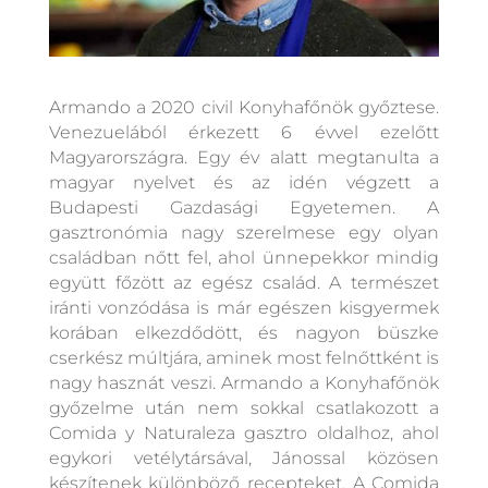
Armando a 2020 civil Konyhafőnök győztese.
Venezuelából érkezett 6 évvel ezelőtt
Magyarországra. Egy év alatt megtanulta a
magyar nyelvet és az idén végzett a
Budapesti Gazdasági Egyetemen. A
gasztronómia nagy szerelmese egy olyan
családban nőtt fel, ahol ünnepekkor mindig
együtt főzött az egész család. A természet
iránti vonzódása is már egészen kisgyermek
korában elkezdődött, és nagyon büszke
cserkész múltjára, aminek most felnőttként is
nagy hasznát veszi. Armando a Konyhafőnök
győzelme után nem sokkal csatlakozott a
Comida y Naturaleza gasztro oldalhoz, ahol
egykori vetélytársával, Jánossal közösen
készítenek különböző recepteket. A Comida