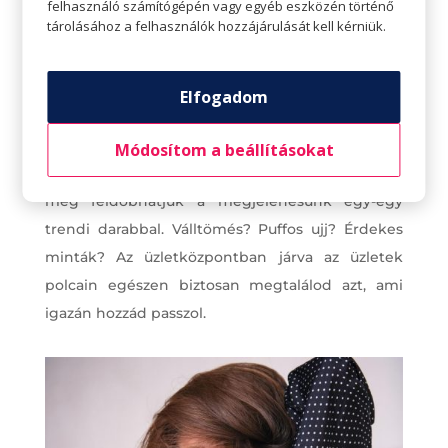
Ha a szekrény már majdnem megtelt csinos
felhasználó számítógépén vagy egyéb eszközén történő
tárolásához a felhasználók hozzájárulását kell kérniük.
ruhákkal, töltsük ki a hézagokat. Nézzük át, mik
azok a darabok, amik esetleg hiányoznak.
Szerezzük be ezeket is. Ilyenkor figyelembe
Elfogadom
vehetjük az adott évre jellemző friss trendeket,
hiszen attól, hogy a klasszikus darabokból
Módosítom a beállításokat
felépítettünk egy jól variálható alap ruhatárat,
még feldobhatjuk a megjelenésünk egy-egy
trendi darabbal. Válltömés? Puffos ujj? Érdekes
minták? Az üzletközpontban járva az üzletek
polcain egészen biztosan megtalálod azt, ami
igazán hozzád passzol.