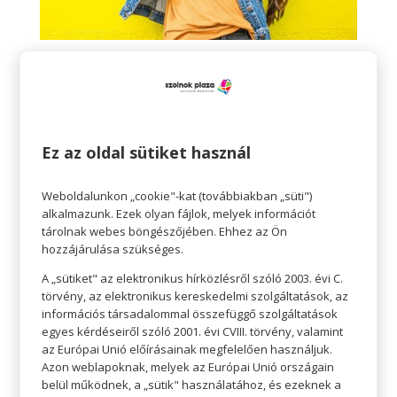
A klasszikus alapdarabok után a tavaszi
ruhatárunkban kapjanak helyet a szezonális
színek.
Ez az oldal sütiket használ
Tavasz esetében ez könnyebb szöveteket,
valamint világosabb és élénkebb színeket
Weboldalunkon „cookie"-kat (továbbiakban „süti")
alkalmazunk. Ezek olyan fájlok, melyek információt
jelent. Ne sajnáljuk az időt, vásárlásaink során az
tárolnak webes böngészőjében. Ehhez az Ön
üzletközpontban keresse a szemünk az élénk,
hozzájárulása szükséges.
friss, tavaszi színeket is. Kék farmer mellé egy
A „sütiket" az elektronikus hírközlésről szóló 2003. évi C.
rózsaszín felső? Esetleg egy ragyogó piros? A
törvény, az elektronikus kereskedelmi szolgáltatások, az
információs társadalommal összefüggő szolgáltatások
kiegészítők közül is bátran válogassunk, alap
egyes kérdéseiről szóló 2001. évi CVIII. törvény, valamint
szettünket remekül feldobhatja egy könnyű sál,
az Európai Unió előírásainak megfelelően használjuk.
táska, kalap, és idén még mindig a maszk is.
Azon weblapoknak, melyek az Európai Unió országain
belül működnek, a „sütik" használatához, és ezeknek a