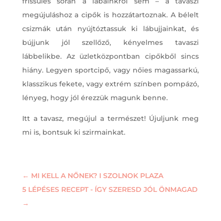
frissülés során a lábainkról sem – a tavaszi
megújuláshoz a cipők is hozzátartoznak. A bélelt
csizmák után nyújtóztassuk ki lábujjainkat, és
bújjunk jól szellőző, kényelmes tavaszi
lábbelikbe. Az üzletközpontban cipőkből sincs
hiány. Legyen sportcipő, vagy nőies magassarkú,
klasszikus fekete, vagy extrém színben pompázó,
lényeg, hogy jól érezzük magunk benne.
Itt a tavasz, megújul a természet! Újuljunk meg
mi is, bontsuk ki szirmainkat.
←
MI KELL A NŐNEK? I SZOLNOK PLAZA
5 LÉPÉSES RECEPT - ÍGY SZERESD JÓL ÖNMAGAD
→