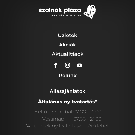
Üzletek
Akciók
Aktualitások
Rólunk
Állásajánlatok
Általános nyitvatartás*
Hétfő - Szombat
07:00 - 21:00
Vasárnap
07:00 - 21:00
*Az üzletek nyitvatartása eltérő lehet.