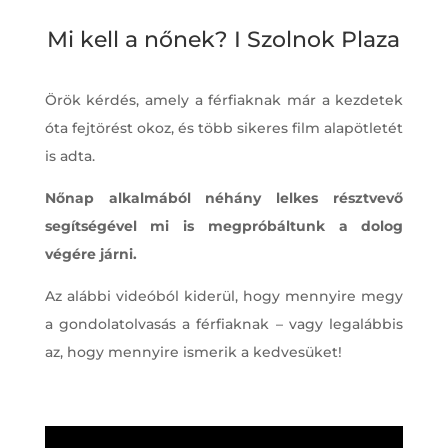
Mi kell a nőnek? I Szolnok Plaza
Örök kérdés, amely a férfiaknak már a kezdetek
óta fejtörést okoz, és több sikeres film alapötletét
is adta.
Nőnap alkalmából néhány lelkes résztvevő
segítségével mi is megpróbáltunk a dolog
végére járni.
Az alábbi videóból kiderül, hogy mennyire megy
a gondolatolvasás a férfiaknak – vagy legalábbis
az, hogy mennyire ismerik a kedvesüket!