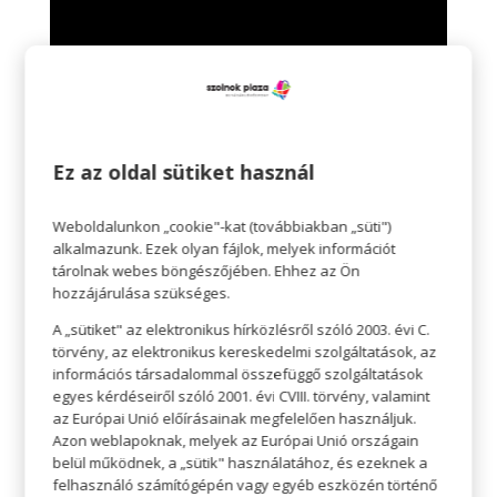
Ez az oldal sütiket használ
Weboldalunkon „cookie"-kat (továbbiakban „süti")
alkalmazunk. Ezek olyan fájlok, melyek információt
tárolnak webes böngészőjében. Ehhez az Ön
←
A MENTÁLISAN ERŐS NŐK JELLEMZŐI
hozzájárulása szükséges.
ÚJULJ MEG TAVASZRA !
→
A „sütiket" az elektronikus hírközlésről szóló 2003. évi C.
törvény, az elektronikus kereskedelmi szolgáltatások, az
VISSZA A CIKKEKHEZ
információs társadalommal összefüggő szolgáltatások
egyes kérdéseiről szóló 2001. évi CVIII. törvény, valamint
az Európai Unió előírásainak megfelelően használjuk.
Azon weblapoknak, melyek az Európai Unió országain
belül működnek, a „sütik" használatához, és ezeknek a
felhasználó számítógépén vagy egyéb eszközén történő