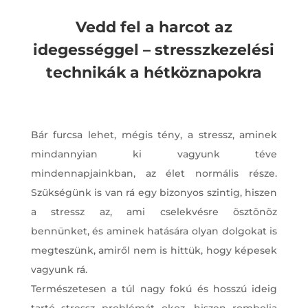
Vedd fel a harcot az
idegességgel – stresszkezelési
technikák a hétköznapokra
Bár furcsa lehet, mégis tény, a stressz, aminek
mindannyian ki vagyunk téve
mindennapjainkban, az élet normális része.
Szükségünk is van rá egy bizonyos szintig, hiszen
a stressz az, ami cselekvésre ösztönöz
bennünket, és aminek hatására olyan dolgokat is
megteszünk, amiről nem is hittük, hogy képesek
vagyunk rá.
Természetesen a túl nagy fokú és hosszú ideig
tartó stressz problémát okoz, hiszen rombolja