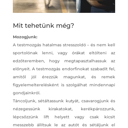
Mit tehetünk még?
Mozogjunk:
A testmozgás hatalmas stresszoldó – és nem kell
sportolónak lenni, vagy órákat eltölteni az
edzőteremben, hogy megtapasztalhassuk az
előnyeit. A testmozgás endorfinokat szabadít fel,
amitől jól érezzük magunkat, és remek
figyelemelterelésként is szolgálhat mindennapi
gondjainkról.
Táncoljunk, sétáltassunk kutyát, csavarogjunk és
nézegessünk kirakatokat, kerékpározzunk,
lépcsőzzünk lift helyett vagy csak kicsit
messzebb állítsuk le az autót és sétáljunk el