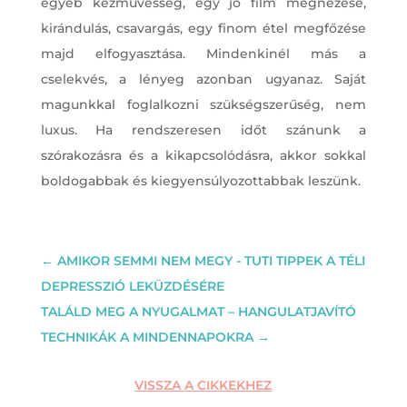
egyéb kézművesség, egy jó film megnézése,
kirándulás, csavargás, egy finom étel megfőzése
majd elfogyasztása. Mindenkinél más a
cselekvés, a lényeg azonban ugyanaz. Saját
magunkkal foglalkozni szükségszerűség, nem
luxus. Ha rendszeresen időt szánunk a
szórakozásra és a kikapcsolódásra, akkor sokkal
boldogabbak és kiegyensúlyozottabbak leszünk.
←
AMIKOR SEMMI NEM MEGY - TUTI TIPPEK A TÉLI
DEPRESSZIÓ LEKÜZDÉSÉRE
TALÁLD MEG A NYUGALMAT – HANGULATJAVÍTÓ
TECHNIKÁK A MINDENNAPOKRA
→
VISSZA A CIKKEKHEZ