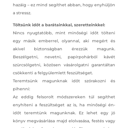
hazáig – ez mind segíthet abban, hogy enyhüljön
a stressz.
Töltsünk időt a barátainkkal, szeretteinkkel:
Nincs nyugtatóbb, mint minőségi időt tölteni
egy másik emberrel, olyannal, aki megért és
akivel biztonságban érezzük magunk.
Beszélgetni, nevetni, papírpohárból kávét
szürcsölgetni, közösen vásárolgatni garantáltan
csökkenti a felgyülemlett feszültséget.
Teremtsünk magunknak időt szórakozni és
pihenni:
Az eddig felsorolt módszereken túl segíthet
enyhíteni a feszültséget az is, ha minőségi én-
időt teremtünk magunknak. Ez lehet egy jó
könyv megvásárlása majd elolvasása, festés vagy