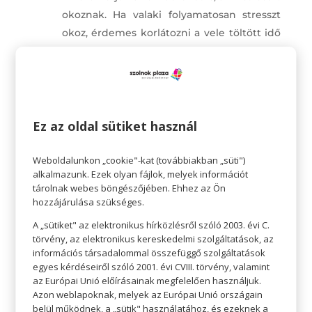
okoznak. Ha valaki folyamatosan stresszt
okoz, érdemes korlátozni a vele töltött idő
mennyiségét, vagy egyszerűen, ha
megoldható, meg is lehet szüntetni vele a
kapcsolatot.
Segíthet, ha kimondjuk, ha valami vagy
valaki zavar. Ilyenkor célszerű
Ez az oldal sütiket használ
határozottnak lenni és nyíltan és
tisztelettel közölni a problémáinkat,
Weboldalunkon „cookie"-kat (továbbiakban „süti")
alkalmazunk. Ezek olyan fájlok, melyek információt
gyakran már ez segít enyhíteni a
tárolnak webes böngészőjében. Ehhez az Ön
feszültséget.
hozzájárulása szükséges.
Gyakori stresszforrás a tökéletességre való
A „sütiket" az elektronikus hírközlésről szóló 2003. évi C.
törekvés, hiszen együtt jár a kudarc
törvény, az elektronikus kereskedelmi szolgáltatások, az
érzésével. Tanuljuk meg, hogy az ,,elég jó”
információs társadalommal összefüggő szolgáltatások
egyes kérdéseiről szóló 2001. évi CVIII. törvény, valamint
elég legyen, ezzel sok feszültségtől
az Európai Unió előírásainak megfelelően használjuk.
kímélhetjük meg magunk.
Azon weblapoknak, melyek az Európai Unió országain
Legyünk hálásak: Érdemes a
belül működnek, a „sütik" használatához, és ezeknek a