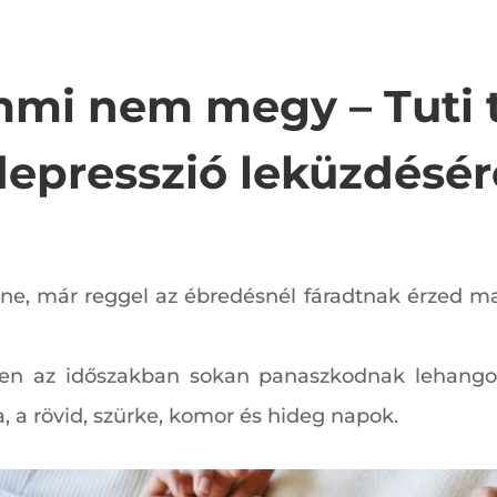
mi nem megy – Tuti ti
depresszió leküzdésér
e, már reggel az ébredésnél fáradtnak érzed ma
ben az időszakban sokan panaszkodnak lehangolt
 a rövid, szürke, komor és hideg napok.