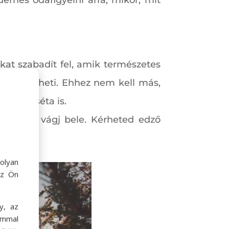
kat szabadít fel, amik természetes
 csökkentheti. Ehhez nem kell más,
n tett séta is.
kpárt és vágj bele. Kérheted edző
olyan
az Ön
y, az
ommal