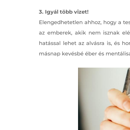
3. Igyál több vizet!
Elengedhetetlen ahhoz, hogy a te
az emberek, akik nem isznak elég
hatással lehet az alvásra is, és h
másnap kevésbé éber és mentálisa