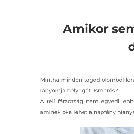
Amikor sem
Mintha minden tagod ólomból lenn
rányomja bélyegét. Ismerős?
A téli fáradtság nem egyedi, eb
aminek oka lehet a napfény hiánya,