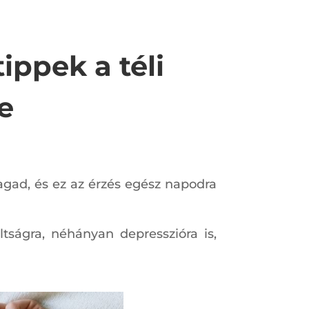
ppek a téli
e
gad, és ez az érzés egész napodra
ságra, néhányan depresszióra is,