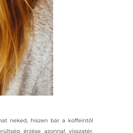
at neked, hiszen bár a koffeintől
ültség érzése azonnal visszatér.