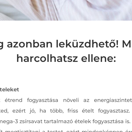
ág azonban leküzdhető! M
harcolhatsz ellene:
teleket
t étrend fogyasztása növeli az energiaszinte
d, ezért jó, ha több, friss ételt fogyasztasz.
omega-3 zsírsavat tartalmazó ételek fogyasztása is.
t megtisztítani a testet, ezért mindenképpen érd