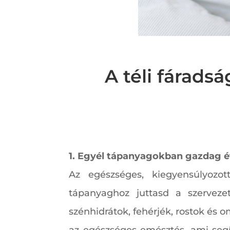
A téli fárads
1. Egyél tápanyagokban gazdag é
Az egészséges, kiegyensúlyozot
tápanyaghoz juttasd a szervezete
szénhidrátok, fehérjék, rostok és 
az egészséges emésztés, ami segí