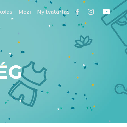
kolás
Mozi
Nyitvatartás
ÉG