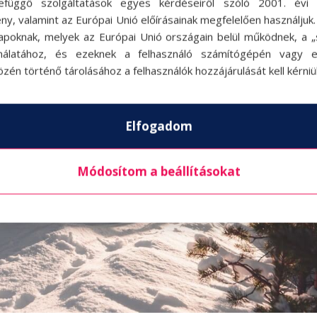
efüggő szolgáltatások egyes kérdéseiről szóló 2001. évi C
ny, valamint az Európai Unió előírásainak megfelelően használjuk
apoknak, melyek az Európai Unió országain belül működnek, a „s
nálatához, és ezeknek a felhasználó számítógépén vagy 
zén történő tárolásához a felhasználók hozzájárulását kell kérniü
Elfogadom
Módosítom a beállításokat