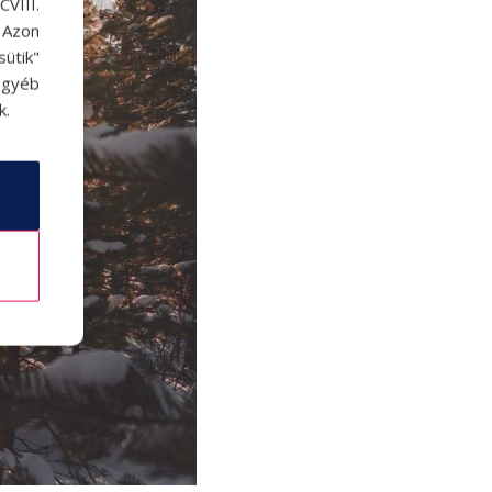
VIII.
. Azon
ütik"
egyéb
k.