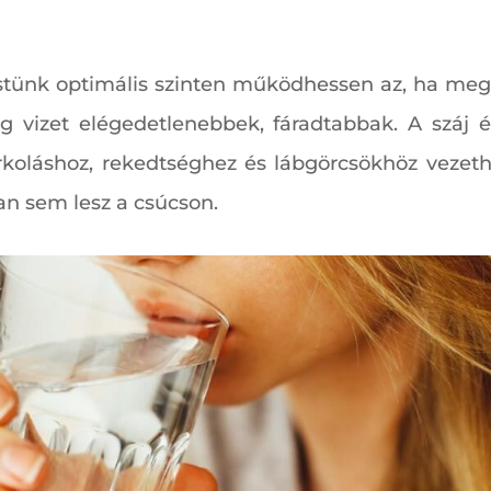
stünk optimális szinten működhessen az, ha megf
 vizet elégedetlenebbek, fáradtabbak. A száj és 
orkoláshoz, rekedtséghez és lábgörcsökhöz vezethet
n sem lesz a csúcson.