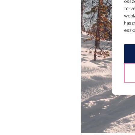
össz
törvé
webl
hasz
eszkö