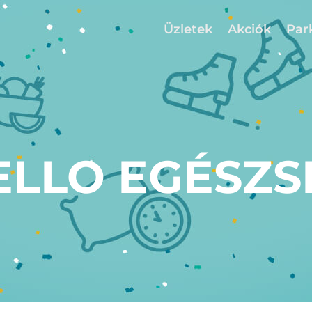
Üzletek
Akciók
Par
ELLO EGÉSZS