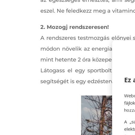
eszel. Ne feledkezz meg a vitamin
2. Mozogj rendszeresen!
A rendszeres testmozgás előnyei s
módon növelik az energiaszintet. 
mint hetente 2 óra közepes intenzi
Látogass el egy sportboltba, és 
Ez 
segítségét is egy edzésterv kidol
Webo
fájl
hozz
A „s
elek