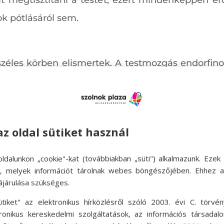
ok pótlásáról sem.
zéles körben elismertek. A testmozgás endorfino
A rendszeres testmozgás a fáradtság tüneteit is
tású testmozgás. Megfelelő, sőt előnyös a szabadba
végy egy jó futócipőt, jógamatracot esetleg keré
az oldal sütiket használ
gozásában, ha szükségesnek érzed.
ldalunkon „cookie"-kat (továbbiakban „süti") alkalmazunk. Ezek 
ok, melyek információt tárolnak webes böngészőjében. Ehhez 
ájárulása szükséges.
ütiket" az elektronikus hírközlésről szóló 2003. évi C. törvén
tronikus kereskedelmi szolgáltatások, az információs társadal