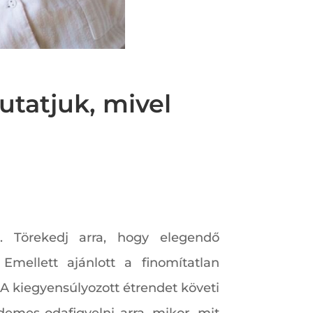
utatjuk, mivel
t. Törekedj arra, hogy elegendő
 Emellett ajánlott a finomítatlan
 A kiegyensúlyozott étrendet követi
emes odafigyelni arra, mikor, mit