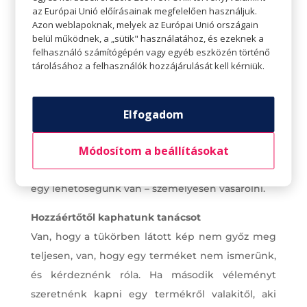
az Európai Unió előírásainak megfelelően használjuk.
Bizony, ez nagyon nem mellékes szempont.
Azon weblapoknak, melyek az Európai Unió országain
Annak ellenére, hogy a legtöbb online áruház
belül működnek, a „sütik" használatához, és ezeknek a
felhasználó számítógépén vagy egyéb eszközén történő
keményen dolgozik azon, hogy a kiszállítás idejét
tárolásához a felhasználók hozzájárulását kell kérniük.
megrövidítse, nagyon kevés – ha egyáltalán van
ilyen – kínál aznapi kézbesítést. Ha új ingre van
szükség a holnapi interjúhoz, ha töri a lábat a
Elfogadom
cipő és azonnal kell egy kényelmesebb, ha jól
Módosítom a beállításokat
jönne egy táska, mert a réginek leszakadt a
pántja, vagy bármi más gond adódik, akkor csak
egy lehetőségünk van – személyesen vásárolni.
Hozzáértőtől kaphatunk tanácsot
Van, hogy a tükörben látott kép nem győz meg
teljesen, van, hogy egy terméket nem ismerünk,
és kérdeznénk róla. Ha második véleményt
szeretnénk kapni egy termékről valakitől, aki