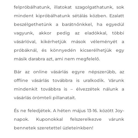
felpróbálhatunk, illatokat szagolgathatunk, sok
mindent kipróbálhatunk sétálás közben. Ezalatt
beszélgethetünk a barátnőnkkel, ha egyedül
vagyunk, akkor pedig az eladókkal, többi
vásárlóval, kikérhetjük mások véleményét a
próbáknál, és könnyedén kicserélhetjük egy
másik darabra azt, ami nem megfelelő.
Bár az online vásárlás egyre népszerűbb, az
offline vásárlás továbbra is uralkodik. Várunk
mindenkit továbbra is – élvezzétek nálunk a
vásárlás örömteli pillanatait.
És ne feledjétek. A héten május 13-16. között Joy-
napok. Kuponokkal felszerelkezve várunk
bennetek szeretettel üzleteinkben!