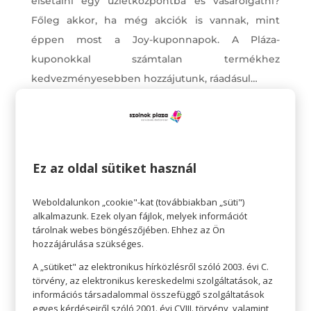
elsétálni egy üzletközpontba és vásárolgatni?
Főleg akkor, ha még akciók is vannak, mint
éppen most a Joy-kuponnapok. A Pláza-
kuponokkal számtalan termékhez
kedvezményesebben hozzájutunk, ráadásul…
Ez az oldal sütiket használ
Weboldalunkon „cookie"-kat (továbbiakban „süti")
alkalmazunk. Ezek olyan fájlok, melyek információt
tárolnak webes böngészőjében. Ehhez az Ön
hozzájárulása szükséges.
A „sütiket" az elektronikus hírközlésről szóló 2003. évi C.
törvény, az elektronikus kereskedelmi szolgáltatások, az
információs társadalommal összefüggő szolgáltatások
Azonnal megkapjuk a terméket
egyes kérdéseiről szóló 2001. évi CVIII. törvény, valamint