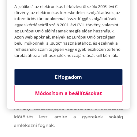
Kincsvadászat
A „sütiket" az elektronikus hírközlésről szóló 2003. évi C.
törvény, az elektronikus kereskedelmi szolgáltatások, az
Szintén olyan tevékenység, amit a lakásban, de a
információs társadalommal összefüggő szolgáltatások
szabadban is kivitelezhetünk, és garantáltan
egyes kérdéseiről szóló 2001. évi CVIII. törvény, valamint
az Európai Unió előírásainak megfelelően használjuk.
mindenki élvezni fogja. Anya vagy apa eldugja a
Azon weblapoknak, melyek az Európai Unió országain
kincset, majd a gyerekek térképek segítségével
belül működnek, a „sütik" használatához, és ezeknek a
megkeresik azokat. Van olyan gyerek, akit a
felhasználó számítógépén vagy egyéb eszközén történő
tárolásához a felhasználók hozzájárulását kell kérniük.
kincskeresés nem hoz izgalomba? A trükkös
szülő egy kis kávéval megbarníthatja a kincses
térképet, és eldughatja a lakásban, oda, ahol a
Elfogadom
gyerekek könnyedén megtalálhatják.
Kincs lehet bármi csillogó, de az
Módosítom a beállításokat
üzletközpontban sétálva is beszerezhetünk
néhány csecsebecsét. Garantáltan emlékezetes
időtöltés lesz, amire a gyerekek sokáig
emlékezni fognak.