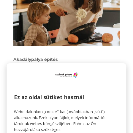
Akadálypálya építés
Jó idő esetén a szabadban, a kertben, rossz idő
esetén akár a szobában is megépíthető egy
remek akadálypálya, amin a gyerekek egymás
ellen vagy az idővel versenyezve kelhetnek át.
Ez az oldal sütiket használ
Sok mozgással járó remek módja annak, hogy
szórakozva időt töltsünk a gyerekekkel. A
Weboldalunkon „cookie"-kat (továbbiakban „süti")
feladatoknak csak a fantázia és a hely szabhat
alkalmazunk. Ezek olyan fájlok, melyek információt
tárolnak webes böngészőjében. Ehhez az Ön
határt. Hajrá!
hozzájárulása szükséges.