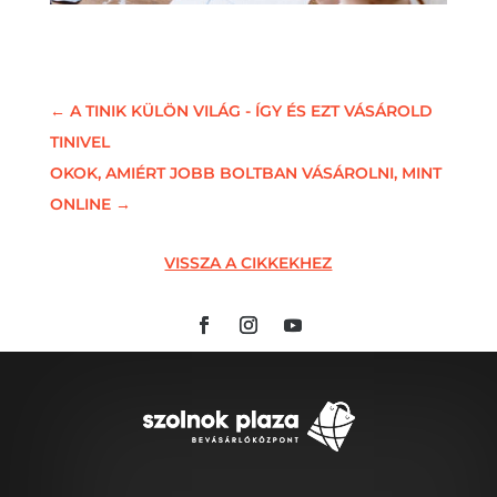
←
A TINIK KÜLÖN VILÁG - ÍGY ÉS EZT VÁSÁROLD
TINIVEL
OKOK, AMIÉRT JOBB BOLTBAN VÁSÁROLNI, MINT
ONLINE
→
VISSZA A CIKKEKHEZ