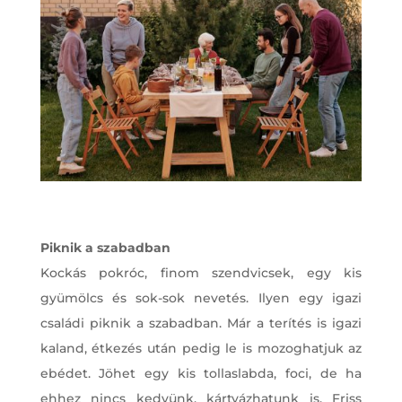
Piknik a szabadban
Kockás pokróc, finom szendvicsek, egy kis
gyümölcs és sok-sok nevetés. Ilyen egy igazi
családi piknik a szabadban. Már a terítés is igazi
kaland, étkezés után pedig le is mozoghatjuk az
ebédet. Jöhet egy kis tollaslabda, foci, de ha
ehhez nincs kedvünk, kártyázhatunk is. Friss