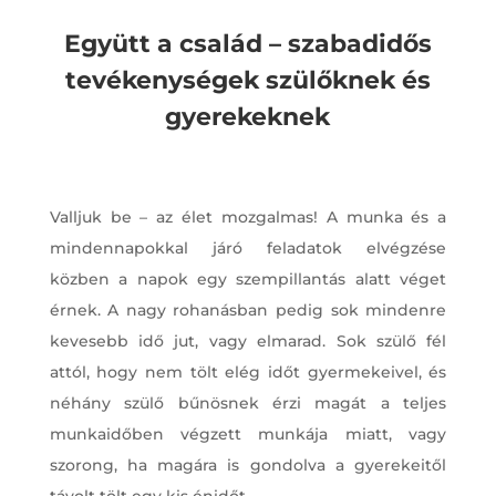
Együtt a család – szabadidős
tevékenységek szülőknek és
gyerekeknek
Valljuk be – az élet mozgalmas! A munka és a
mindennapokkal járó feladatok elvégzése
közben a napok egy szempillantás alatt véget
érnek. A nagy rohanásban pedig sok mindenre
kevesebb idő jut, vagy elmarad. Sok szülő fél
attól, hogy nem tölt elég időt gyermekeivel, és
néhány szülő bűnösnek érzi magát a teljes
munkaidőben végzett munkája miatt, vagy
szorong, ha magára is gondolva a gyerekeitől
távolt tölt egy kis énidőt.