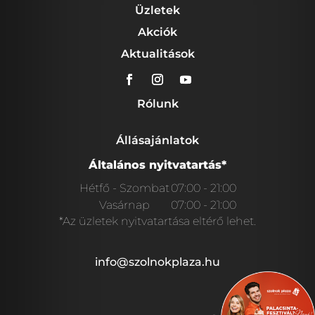
Üzletek
Akciók
Aktualitások
Rólunk
Állásajánlatok
Általános nyitvatartás*
Hétfő - Szombat
07:00 - 21:00
Vasárnap
07:00 - 21:00
*Az üzletek nyitvatartása eltérő lehet.
info@szolnokplaza.hu