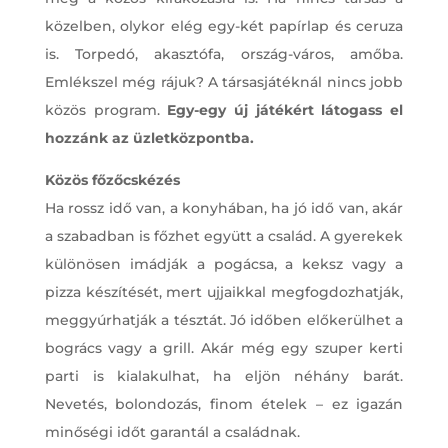
közelben, olykor elég egy-két papírlap és ceruza
is. Torpedó, akasztófa, ország-város, amőba.
Emlékszel még rájuk? A társasjátéknál nincs jobb
közös program.
Egy-egy új játékért látogass el
hozzánk az üzletközpontba.
Közös főzőcskézés
Ha rossz idő van, a konyhában, ha jó idő van, akár
a szabadban is főzhet együtt a család. A gyerekek
különösen imádják a pogácsa, a keksz vagy a
pizza készítését, mert ujjaikkal megfogdozhatják,
meggyúrhatják a tésztát. Jó időben előkerülhet a
bogrács vagy a grill. Akár még egy szuper kerti
parti is kialakulhat, ha eljön néhány barát.
Nevetés, bolondozás, finom ételek – ez igazán
minőségi időt garantál a családnak.