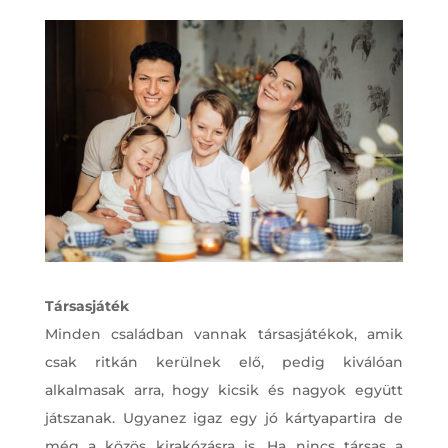
Társasjáték
Minden családban vannak társasjátékok, amik
csak ritkán kerülnek elő, pedig kiválóan
alkalmasak arra, hogy kicsik és nagyok együtt
játszanak. Ugyanez igaz egy jó kártyapartira de
még a közös kirakózásra is. Ha nincs társas a