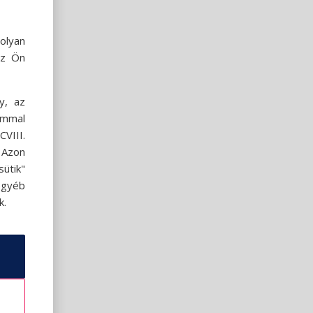
olyan
az Ön
y, az
ommal
VIII.
. Azon
ütik"
egyéb
k.