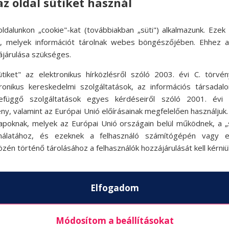
az oldal sütiket használ
ldalunkon „cookie"-kat (továbbiakban „süti") alkalmazunk. Ezek 
ok, melyek információt tárolnak webes böngészőjében. Ehhez 
ájárulása szükséges.
ütiket" az elektronikus hírközlésről szóló 2003. évi C. törvén
tronikus kereskedelmi szolgáltatások, az információs társadal
efüggő szolgáltatások egyes kérdéseiről szóló 2001. évi C
ny, valamint az Európai Unió előírásainak megfelelően használjuk
apoknak, melyek az Európai Unió országain belül működnek, a „s
nálatához, és ezeknek a felhasználó számítógépén vagy 
zén történő tárolásához a felhasználók hozzájárulását kell kérniü
Elfogadom
Módosítom a beállításokat