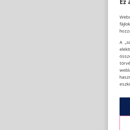
Ez 
Webo
fájl
hozz
A „s
elek
össz
törvé
webl
hasz
eszkö