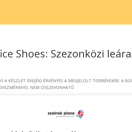
ice Shoes: Szezonközi leár
VAGY A KÉSZLET EREJÉIG ÉRVÉNYES A MEGJELÖLT TERMÉKEKRE. 
KEDVEZMÉNNYEL NEM ÖSSZEVONHATÓ