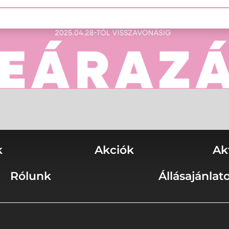
k
Akciók
Ak
Rólunk
Állásajánlat