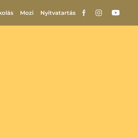
kolás
Mozi
Nyitvatartás