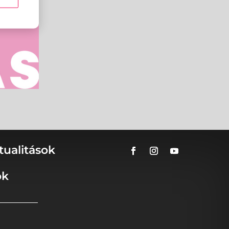
tualitások
ok