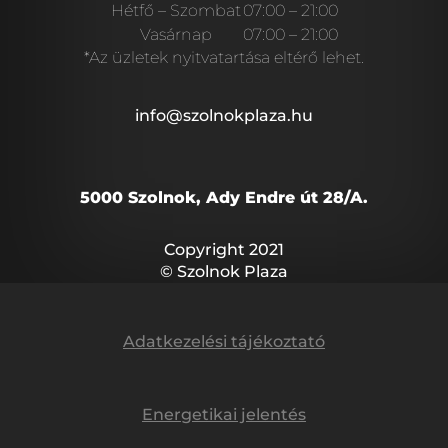
Hétfő – Szombat
07:00 – 21:00
Vasárnap
07:00 – 21:00
*Az üzletek nyitvatartása eltérő lehet.
info@szolnokplaza.hu
5000 Szolnok, Ady Endre út 28/A.
Copyright 2021
© Szolnok Plaza
Adatkezelési tájékoztató
Energetikai jelentés