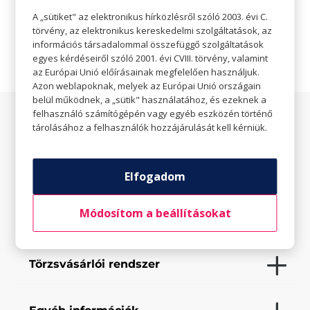

Weboldal
A „sütiket" az elektronikus hírközlésről szóló 2003. évi C.
törvény, az elektronikus kereskedelmi szolgáltatások, az
információs társadalommal összefüggő szolgáltatások
egyes kérdéseiről szóló 2001. évi CVIII. törvény, valamint
az Európai Unió előírásainak megfelelően használjuk.
Azon weblapoknak, melyek az Európai Unió országain
belül működnek, a „sütik" használatához, és ezeknek a
felhasználó számítógépén vagy egyéb eszközén történő
Az üzletről
tárolásához a felhasználók hozzájárulását kell kérniük.
Elfogadott fizetési eszközök
Elfogadom
Módosítom a beállításokat
Saját szolgáltatások
Törzsvásárlói rendszer