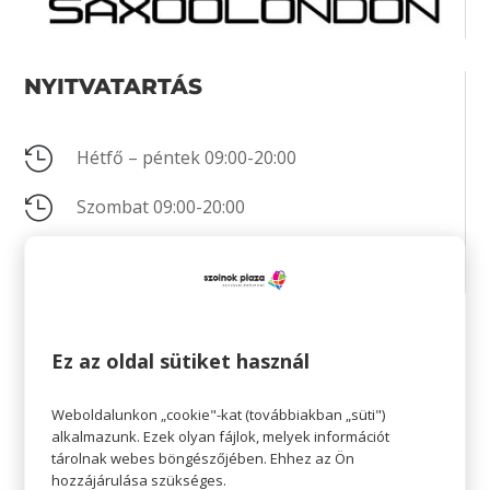
NYITVATARTÁS

Hétfő – péntek 09:00-20:00

Szombat 09:00-20:00

Vasárnap 10:00-18:00
KAPCSOLAT
Ez az oldal sütiket használ

+36 70 320 1946
Weboldalunkon „cookie"-kat (továbbiakban „süti")
alkalmazunk. Ezek olyan fájlok, melyek információt
tárolnak webes böngészőjében. Ehhez az Ön

Nincs megadva
hozzájárulása szükséges.