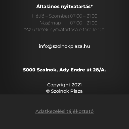
Általános nyitvatartás*
Hétfő – Szombat
07:00 – 21:00
Vasárnap
07:00 – 21:00
*Az üzletek nyitvatartása eltérő lehet.
info@szolnokplaza.hu
5000 Szolnok, Ady Endre út 28/A.
Copyright 2021
© Szolnok Plaza
Adatkezelési tájékoztató