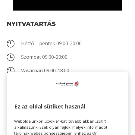
NYITVATARTÁS

Hétfő – péntek 09:00-20:00

Szombat 09:00-20:00

Vasárnap 09:00-18:00
KAPCSOLAT
Ez az oldal sütiket használ

+36 30 677 7043
Weboldalunkon „cookie"-kat (továbbiakban „süti")

+36 56 343 152
alkalmazunk. Ezek olyan fájlok, melyek információt
tárolnak webes böngészőjében. Ehhez az Ön