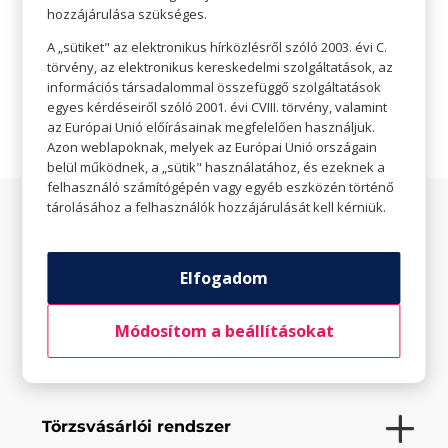
hozzájárulása szükséges.

Nincs megadva
A „sütiket" az elektronikus hírközlésről szóló 2003. évi C.

Weboldal
törvény, az elektronikus kereskedelmi szolgáltatások, az
információs társadalommal összefüggő szolgáltatások
egyes kérdéseiről szóló 2001. évi CVIII. törvény, valamint
az Európai Unió előírásainak megfelelően használjuk.
Azon weblapoknak, melyek az Európai Unió országain
belül működnek, a „sütik" használatához, és ezeknek a
felhasználó számítógépén vagy egyéb eszközén történő
tárolásához a felhasználók hozzájárulását kell kérniük.
Az üzletről
Elfogadom
Elfogadott fizetési eszközök
Módosítom a beállításokat
Saját szolgáltatások
Törzsvásárlói rendszer