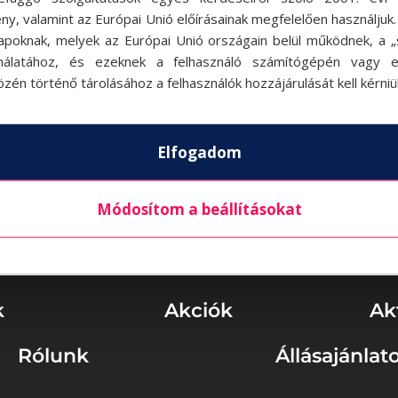
ny, valamint az Európai Unió előírásainak megfelelően használjuk
apoknak, melyek az Európai Unió országain belül működnek, a „s
nálatához, és ezeknek a felhasználó számítógépén vagy 
zén történő tárolásához a felhasználók hozzájárulását kell kérniü
Elfogadom
Módosítom a beállításokat
k
Akciók
Ak
Rólunk
Állásajánlat