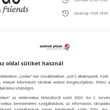


Vasárnap 10:00-18:00
az oldal sütiket használ
ldalunkon „cookie"-kat (továbbiakban „süti") alkalmazunk. Ezek 
ok, melyek információt tárolnak webes böngészőjében. Ehhez 
ájárulása szükséges.
ütiket" az elektronikus hírközlésről szóló 2003. évi C. törvén
tronikus kereskedelmi szolgáltatások, az információs társadal
efüggő szolgáltatások egyes kérdéseiről szóló 2001. évi C