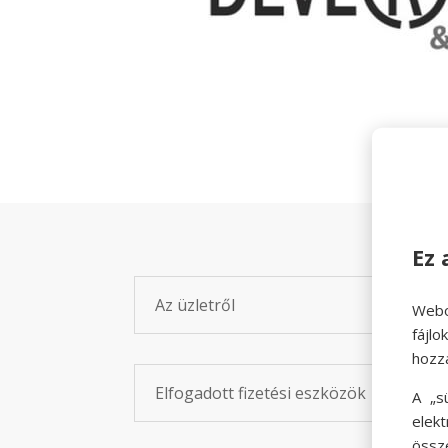
Ez 
Az üzletről
Webo
fájl
hozz
Elfogadott fizetési eszközök
A „s
elek
össz