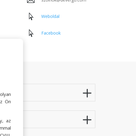


Weboldal

Facebook
olyan
az Ön
y, az
ommal
VIII.