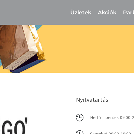
Üzletek
Akciók
Par
Nyitvatartás

Hétfő – péntek 09:00-
Szombat 09:00-19:00