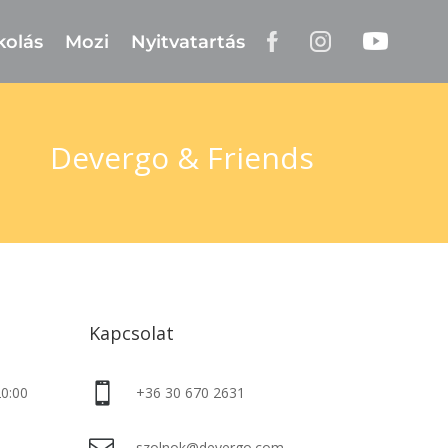
kolás
Mozi
Nyitvatartás
Devergo & Friends
Kapcsolat

20:00
+36 30 670 2631
szolnok@devergo.com