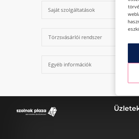
törvé
Saját szolgáltatások
webl
hasz
eszkö
Törzsvásárlói rendszer
Egyéb információk
Üzlete