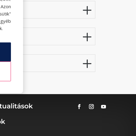
. Azon
ütik"
egyéb
k.
tualitások
ok