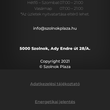
Hétfő – Szombat
07:00 – 21:00
Vasárnap
07:00 – 21:00
*Az üzletek nyitvatartása eltérő lehet.
info@szolnokplaza.hu
5000 Szolnok, Ady Endre út 28/A.
Copyright 2021
© Szolnok Plaza
Adatkezelési tájékoztató
Energetikai jelentés