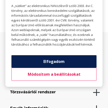

Weboldal
A „sütiket" az elektronikus hírközlésről szóló 2003. évi C.
törvény, az elektronikus kereskedelmi szolgáltatások, az
információs társadalommal összefüggő szolgáltatások
egyes kérdéseiről szóló 2001. évi CVIII. törvény, valamint
az Európai Unió előírásainak megfelelően használjuk.
Azon weblapoknak, melyek az Európai Unió országain
belül működnek, a „sütik" használatához, és ezeknek a
felhasználó számítógépén vagy egyéb eszközén történő
Az üzletről
tárolásához a felhasználók hozzájárulását kell kérniük.
Elfogadott fizetési eszközök
Elfogadom
Módosítom a beállításokat
Saját szolgáltatások
Törzsvásárlói rendszer