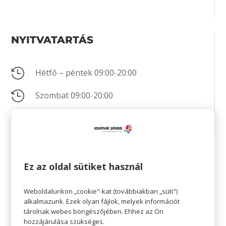
NYITVATARTÁS

Hétfő – péntek 09:00-20:00

Szombat 09:00-20:00

Vasárnap 10:00-18:00
KAPCSOLAT
Ez az oldal sütiket használ

+36 20 357 2089
Weboldalunkon „cookie"-kat (továbbiakban „süti")
alkalmazunk. Ezek olyan fájlok, melyek információt
tárolnak webes böngészőjében. Ehhez az Ön

Nincs megadva
hozzájárulása szükséges.