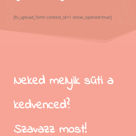
[fv_upload_form contest_id=1 show_opened=true]
Neked melyik süti a
kedvenced?
Szavazz most!