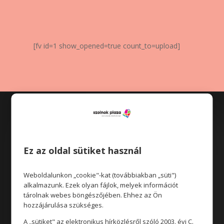
[fv id=1 show_opened=true count_to=upload]
Ez az oldal sütiket használ
Weboldalunkon „cookie"-kat (továbbiakban „süti")
Üzletek
alkalmazunk. Ezek olyan fájlok, melyek információt
tárolnak webes böngészőjében. Ehhez az Ön
hozzájárulása szükséges.
Akciók
A „sütiket" az elektronikus hírközlésről szóló 2003. évi C.