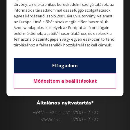
törvény, az elektronikus kereskedelmi szolgáltatások, az
információs társadalommal összefüggő szolgáltatások
egyes kérdéseiről szóló 2001. évi CVIII. törvény, valamint
Aktualitások
az Európai Unió előírásainak megfelelően használjuk.
Azon weblapoknak, melyek az Európai Unió országain
belül működnek, a „sütik" használatához, és ezeknek a
felhasználó számítógépén vagy egyéb eszközén történő
tárolásához a felhasználók hozzájárulását kell kérniük.
Rólunk
Elfogadom
Módosítom a beállításokat
Állásajánlatok
Általános nyitvatartás*
Hétfő – Szombat
07:00 – 21:00
Vasárnap
07:00 – 21:00