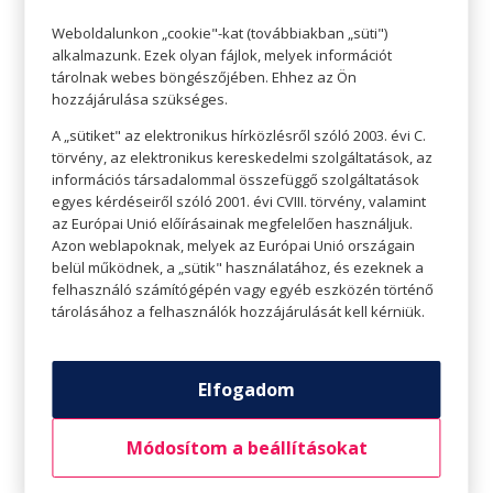
Weboldalunkon „cookie"-kat (továbbiakban „süti")
alkalmazunk. Ezek olyan fájlok, melyek információt
tárolnak webes böngészőjében. Ehhez az Ön
hozzájárulása szükséges.
A „sütiket" az elektronikus hírközlésről szóló 2003. évi C.
törvény, az elektronikus kereskedelmi szolgáltatások, az
információs társadalommal összefüggő szolgáltatások
egyes kérdéseiről szóló 2001. évi CVIII. törvény, valamint
az Európai Unió előírásainak megfelelően használjuk.
Azon weblapoknak, melyek az Európai Unió országain
belül működnek, a „sütik" használatához, és ezeknek a
felhasználó számítógépén vagy egyéb eszközén történő
Fogadom
tárolásához a felhasználók hozzájárulását kell kérniük.
Kicsit több, mint 10 éve, éppen februárban
mutatták be Channing Tatum és Rachel
Elfogadom
McAdams főszereplésével a Fogadom című
Módosítom a beállításokat
filmet. A történetben az ifjú házaspár, Paige és
Leo éppen közös életüket tervezik. Imádják