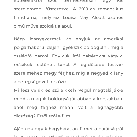
kötelékekről szól, természetesen egy kis
szerelemmel fűszerezve. A 2019-es romantikus
filmdráma, melyhez Louisa May Alcott azonos
című műve szolgált alapul.
Négy leánygyermek és anyjuk az amerikai
polgárháború idején igyekszik boldogulni, míg a
családfő harcol. Egyikük írói babérokra vágyik,
másikuk festőnek tanul. A legidősebb testvér
szerelméhez megy férjhez, míg a negyedik lány
a betegségével birkózik.
Mi lesz velük és szüleikkel? Végül megtalálják-e
mind a maguk boldogságát abban a korszakban,
ahol még férjhez menni volt a legnagyobb
dicsőség? Erről szól a film.
Ajánlunk egy kihagyhatatlan filmet a barátságról