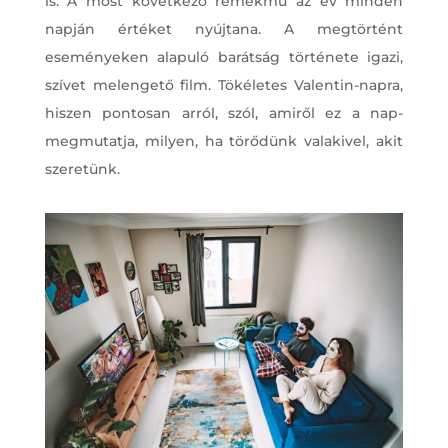
is. A most következő remekmű az év minden
napján értéket nyújtana. A megtörtént
eseményeken alapuló barátság története igazi,
szívet melengető film. Tökéletes Valentin-napra,
hiszen pontosan arról, szól, amiről ez a nap-
megmutatja, milyen, ha törődünk valakivel, akit
szeretünk.