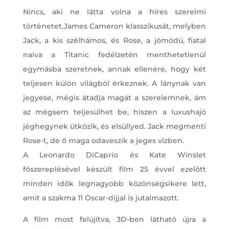
Nincs, aki ne látta volna a híres szerelmi
történetet,James Cameron klasszikusát, melyben
Jack, a kis szélhámos, és Rose, a jómódú, fiatal
naiva a Titanic fedélzetén menthetetlenül
egymásba szeretnek, annak ellenére, hogy két
teljesen külön világból érkeznek. A lánynak van
jegyese, mégis átadja magát a szerelemnek, ám
az mégsem teljesülhet be, hiszen a luxushajó
jéghegynek ütközik, és elsüllyed. Jack megmenti
Rose-t, de ő maga odaveszik a jeges vízben.
A Leonardo DiCaprio és Kate Winslet
főszereplésével készült film 25 évvel ezelőtt
minden idők legnagyobb közönségsikere lett,
amit a szakma 11 Oscar-díjjal is jutalmazott.
A film most felújítva, 3D-ben látható újra a