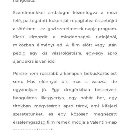
hangulata.
Szerelmünkkel andalogni kézenfogva a mozi
felé, pattogatott kukoricát ropogtatva összebújni
a sötétben – ez igazi szerelmesek napja program.
Kicsit kimozdít a mindennapok rutinjából,
miközben élményt ad. A film előtt vagy után
pedig egy kis vásárolgatásra, egy-egy apró
ajándékra is van idő.
Persze nem rosszabb a kanapén bekuckózós est
sem. Más előnnyel bír, más a varázsa, de
ugyanolyan jó. Egy drogériában beszerzett
hangulatos illatgyertya, egy pohár bor, egy
titokban megvásárolt apró tárgy, ami kifejezi
szeretetünket, és egy közösen megnézett
érzelemgazdag film remek módja a Valentin-nap