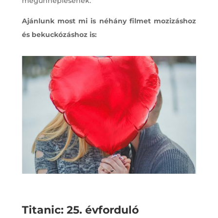
megünneplésének.
Ajánlunk most mi is néhány filmet mozizáshoz
és bekuckózáshoz is:
Titanic: 25. évforduló