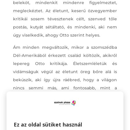
beleköt, mindenkit mindenre figyelmeztet,
megleckéztet. Az életunt, keserű özvegyember
kritikái sosem tévesztenek célt, szenved tőle
postás, kutyát sétáltató, és mindenki, aki nem
úgy viselkedik, ahogy Otto szerint helyes.
Ám minden megváltozik, mikor a szomszédba
Dél-Amerikából érkezett család költözik, akikről
lepereg Otto kritikája. Életszemléletük és
vidámságuk végül az életunt öreg bőre alá is
bekúszik, aki így újra ráébred, hogy a világon
nincs semmi más, ami fontosabb, mint a
szeretet.
Azoknak is van ajánlatunk, akik otthon
,,moziznának”.
Ez az oldal sütiket használ