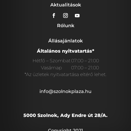
Aktualitások
Rólunk
Állásajánlatok
Általános nyitvatartás*
Hétfő – Szombat
07:00 – 21:00
Vasárnap
07:00 – 21:00
*Az üzletek nyitvatartása eltérő lehet.
info@szolnokplaza.hu
5000 Szolnok, Ady Endre út 28/A.
Copyright 2021