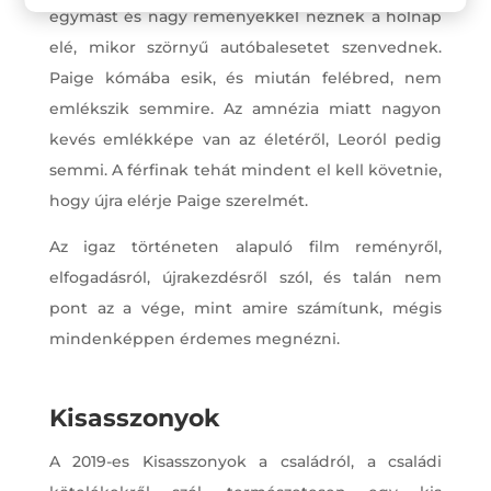
egymást és nagy reményekkel néznek a holnap
elé, mikor szörnyű autóbalesetet szenvednek.
Paige kómába esik, és miután felébred, nem
emlékszik semmire. Az amnézia miatt nagyon
kevés emlékképe van az életéről, Leoról pedig
semmi. A férfinak tehát mindent el kell követnie,
hogy újra elérje Paige szerelmét.
Az igaz történeten alapuló film reményről,
elfogadásról, újrakezdésről szól, és talán nem
pont az a vége, mint amire számítunk, mégis
mindenképpen érdemes megnézni.
Kisasszonyok
A 2019-es Kisasszonyok a családról, a családi