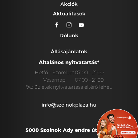
Akciók
Aktualitások
Rólunk
Állásajánlatok
Általános nyitvatartás*
Hétfő - Szombat
07:00 - 21:00
Vasárnap
07:00 - 21:00
*Az üzletek nyitvatartása eltérő lehet.
info@szolnokplaza.hu
5000 Szolnok Ady endre út 28/A.