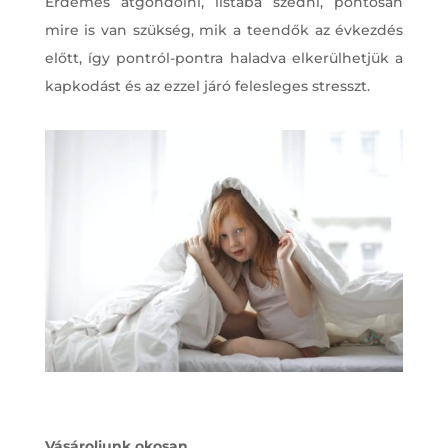
Érdemes átgondolni, listába szedni, pontosan
mire is van szükség, mik a teendők az évkezdés
előtt, így pontról-pontra haladva elkerülhetjük a
kapkodást és az ezzel járó felesleges stresszt.
Vásároljunk okosan