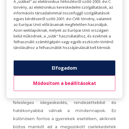
A „sütiket" az elektronikus hírközlésről szóló 2003. évi C.
törvény, az elektronikus kereskedelmi szolgáltatások, az
információs társadalommal összefüggő szolgáltatások
egyes kérdéseiről szóló 2001. évi CVIII. törvény, valamint
az Európai Unió előírásainak megfelelően használjuk.
Azon weblapoknak, melyek az Európai Unió országain
belül működnek, a „sütik" használatához, és ezeknek a
felhasználó számítógépén vagy egyéb eszközén történő
Reggeli rutinok bevezetése
tárolásához a felhasználók hozzájárulását kell kérniük.
A vásárláson túl fontos feladat az is, hogy a család,
de főleg a gyerekek reggeli rutinját időben
Elfogadom
hozzáigazítsuk a szeptemberi évkezdéshez. Ez
fontos, hiszen egy jól kialakított, személyre
Módosítom a beállításokat
szabott szokásrendszerrel sok problémát
kiküszöbölhetünk: elkerülhetővé válik a
felesleges idegeskedés, rendezettebbé és
hatékonyabbá válnak a mindennapok. Ez
különösen fontos a gyerekek esetében, akiknek
biztos mankót ad a megszokott cselekedetek