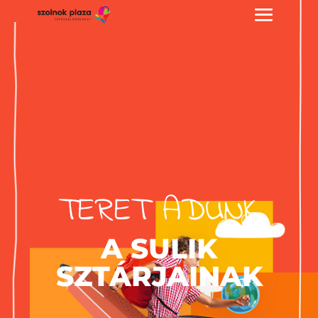
TERET ADUNK
A SULIK
SZTÁRJAINAK