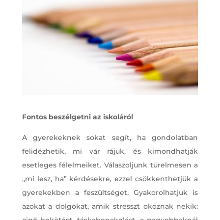
Fontos beszélgetni az iskoláról
A gyerekeknek sokat segít, ha gondolatban
felidézhetik, mi vár rájuk, és kimondhatják
esetleges félelmeiket. Válaszoljunk türelmesen a
,,mi lesz, ha” kérdésekre, ezzel csökkenthetjük a
gyerekekben a feszültséget. Gyakorolhatjuk is
azokat a dolgokat, amik stresszt okoznak nekik:
cipő bekötést, táskabepakolást, a nagyobbaknál