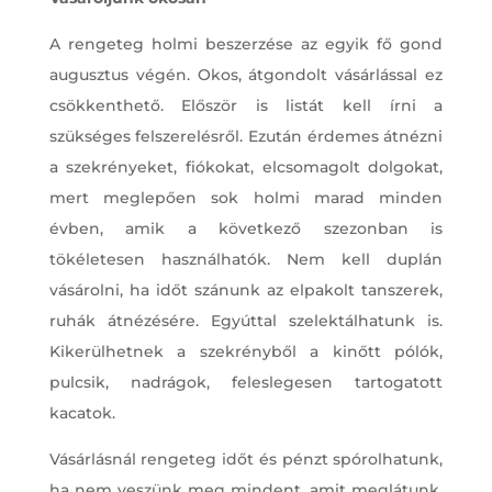
A rengeteg holmi beszerzése az egyik fő gond
augusztus végén. Okos, átgondolt vásárlással ez
csökkenthető. Először is listát kell írni a
szükséges felszerelésről. Ezután érdemes átnézni
a szekrényeket, fiókokat, elcsomagolt dolgokat,
mert meglepően sok holmi marad minden
évben, amik a következő szezonban is
tökéletesen használhatók. Nem kell duplán
vásárolni, ha időt szánunk az elpakolt tanszerek,
ruhák átnézésére. Egyúttal szelektálhatunk is.
Kikerülhetnek a szekrényből a kinőtt pólók,
pulcsik, nadrágok, feleslegesen tartogatott
kacatok.
Vásárlásnál rengeteg időt és pénzt spórolhatunk,
ha nem veszünk meg mindent, amit meglátunk,