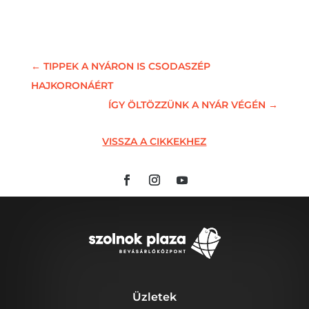
←
TIPPEK A NYÁRON IS CSODASZÉP
HAJKORONÁÉRT
ÍGY ÖLTÖZZÜNK A NYÁR VÉGÉN
→
VISSZA A CIKKEKHEZ
Üzletek