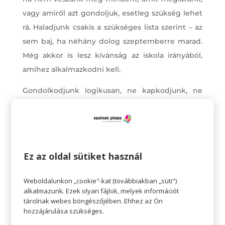
vagy amiről azt gondoljuk, esetleg szükség lehet
rá. Haladjunk csakis a szükséges lista szerint – az
sem baj, ha néhány dolog szeptemberre marad.
Még akkor is lesz kívánság az iskola irányából,
amihez alkalmazkodni kell.
Gondolkodjunk logikusan, ne kapkodjunk, ne
halmozzunk. Ruha vásárlásnál használjuk ki a
nyár végi leértékeléseket, ezzel sokat
spórolhatunk anyagilag is.
Ez az oldal sütiket használ
Weboldalunkon „cookie"-kat (továbbiakban „süti")
alkalmazunk. Ezek olyan fájlok, melyek információt
tárolnak webes böngészőjében. Ehhez az Ön
hozzájárulása szükséges.