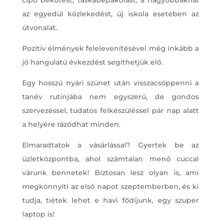
az egyedül közlekedést, új iskola esetében az
útvonalat.
Pozitív élmények felelevenítésével még inkább a
jó hangulatú évkezdést segíthetjük elő.
Egy hosszú nyári szünet után visszacsöppenni a
tanév rutinjába nem egyszerű, de gondos
szervezéssel, tudatos felkészüléssel pár nap alatt
a helyére rázódhat minden.
Elmaradtatok a vásárlással? Gyertek be az
üzletközpontba, ahol számtalan menő cuccal
várunk bennetek! Biztosan lesz olyan is, ami
megkönnyíti az első napot szeptemberben, és ki
tudja, tiétek lehet e havi fődíjunk, egy szuper
laptop is!