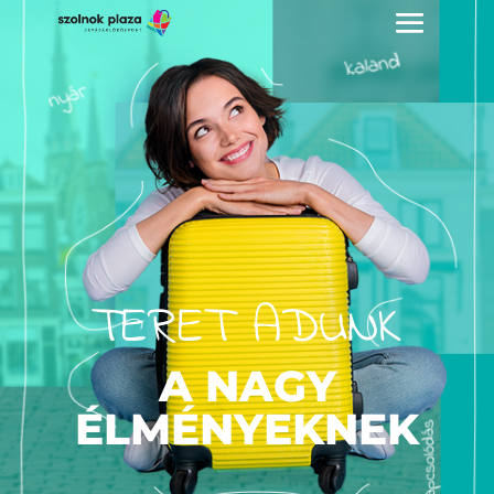
TERET ADUNK
A NAGY
ÉLMÉNYEKNEK