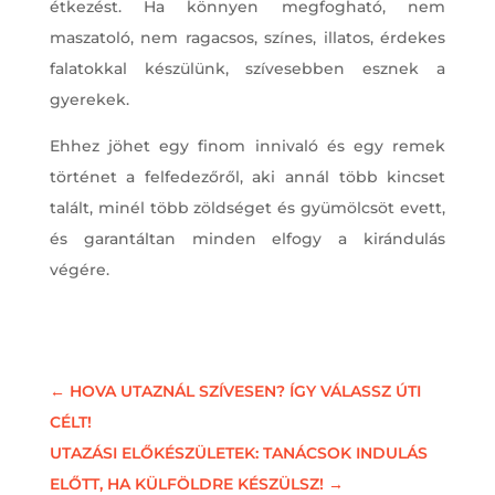
étkezést. Ha könnyen megfogható, nem
maszatoló, nem ragacsos, színes, illatos, érdekes
falatokkal készülünk, szívesebben esznek a
gyerekek.
Ehhez jöhet egy finom innivaló és egy remek
történet a felfedezőről, aki annál több kincset
talált, minél több zöldséget és gyümölcsöt evett,
és garantáltan minden elfogy a kirándulás
végére.
←
HOVA UTAZNÁL SZÍVESEN? ÍGY VÁLASSZ ÚTI
CÉLT!
UTAZÁSI ELŐKÉSZÜLETEK: TANÁCSOK INDULÁS
ELŐTT, HA KÜLFÖLDRE KÉSZÜLSZ!
→