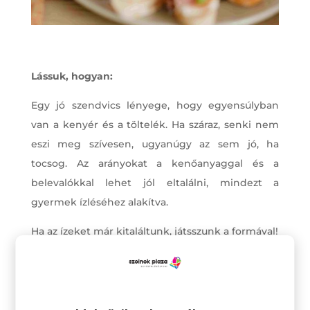
Lássuk, hogyan:
Egy jó szendvics lényege, hogy egyensúlyban
van a kenyér és a töltelék. Ha száraz, senki nem
eszi meg szívesen, ugyanúgy az sem jó, ha
tocsog. Az arányokat a kenőanyaggal és a
belevalókkal lehet jól eltalálni, mindezt a
gyermek ízléséhez alakítva.
Ha az ízeket már kitaláltunk, játsszunk a formával!
Itt is az a fő szabály, hogy alkossuk a szendvicset
szemrevalónak. Lehet a szendvics háromszög
alakú, lehet duci, lehet vékonyka, de vihetünk a