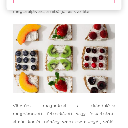
válogathatnak a gyerekek, végül biztosan
megtalálják azt, amiből jól esik az étel.
Vihetünk magunkkal a kirándulásra
meghámozott, felkockázott vagy felkarikázott
almát, körtét, néhány szem cseresznyét, szőlőt