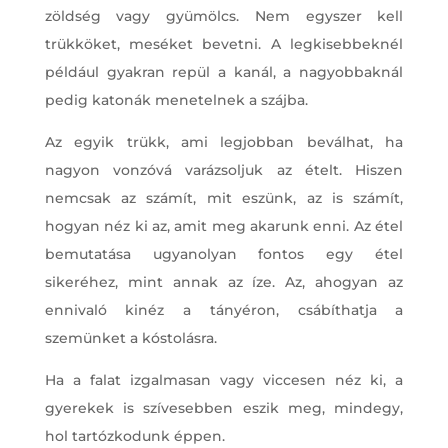
zöldség vagy gyümölcs. Nem egyszer kell
trükköket, meséket bevetni. A legkisebbeknél
például gyakran repül a kanál, a nagyobbaknál
pedig katonák menetelnek a szájba.
Az egyik trükk, ami legjobban beválhat, ha
nagyon vonzóvá varázsoljuk az ételt. Hiszen
nemcsak az számít, mit eszünk, az is számít,
hogyan néz ki az, amit meg akarunk enni. Az étel
bemutatása ugyanolyan fontos egy étel
sikeréhez, mint annak az íze. Az, ahogyan az
ennivaló kinéz a tányéron, csábíthatja a
szemünket a kóstolásra.
Ha a falat izgalmasan vagy viccesen néz ki, a
gyerekek is szívesebben eszik meg, mindegy,
hol tartózkodunk éppen.