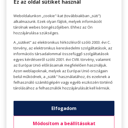
Ez az oldal sütiket használ
kirándulásra is katonákat, ha azt a kicsik jobban
megeszik. A benne feltálalt falatok is lehetnek
Weboldalunkon „cookie"-kat (továbbiakban „süti")
változatosak. A sajtot, szalámit, zöldségeket
alkalmazunk. Ezek olyan fájlok, melyek információt
tárolnak webes böngészőjében. Ehhez az Ön
vághatjuk aprókra, vághatjuk vicces formára.
hozzájárulása szükséges.
A gyerekek szeretik a ropogós, krémes falatokat,
A „sütiket" az elektronikus hírközlésről szóló 2003. évi C.
játszhatunk az ételek textúrájával is. Nagy
törvény, az elektronikus kereskedelmi szolgáltatások, az
információs társadalommal összefüggő szolgáltatások
paradicsom helyett az apró koktélparadicsom
egyes kérdéseiről szóló 2001. évi CVIII. törvény, valamint
lehet a nyerő. A piros paradicsom mellett vonzó
az Európai Unió előírásainak megfelelően használjuk.
Azon weblapoknak, melyek az Európai Unió országain
lehet a sárga apróra vágott paprika, vagy a zöld
belül működnek, a „sütik" használatához, és ezeknek a
csíkokra vágott uborka.
felhasználó számítógépén vagy egyéb eszközén történő
tárolásához a felhasználók hozzájárulását kell kérniük.
Lehet, hogy úgy fogy el jobban a falat, ha színes,
vicces, kedvenc mesehősös uzsonnás dobozban
érkezik. Mesehősös, királylányos uzsonnás
Elfogadom
dobozért, szép, színes szalvétáért keressétek fel
Módosítom a beállításokat
üzletközpontunkat, számtalan mintából