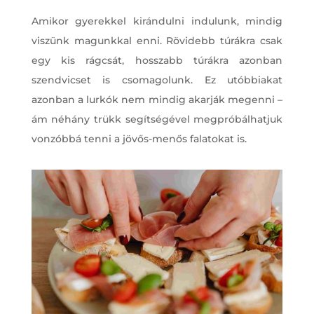
Amikor gyerekkel kirándulni indulunk, mindig
viszünk magunkkal enni. Rövidebb túrákra csak
egy kis rágcsát, hosszabb túrákra azonban
szendvicset is csomagolunk. Ez utóbbiakat
azonban a lurkók nem mindig akarják megenni –
ám néhány trükk segítségével megpróbálhatjuk
vonzóbbá tenni a jövős-menős falatokat is.