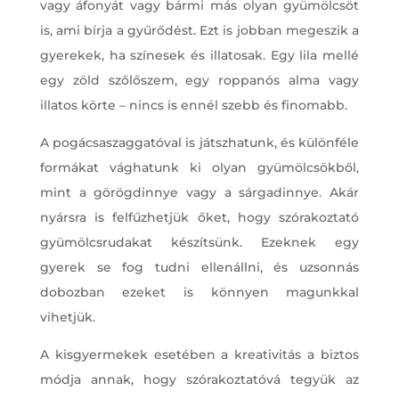
vagy áfonyát vagy bármi más olyan gyümölcsöt
is, ami bírja a gyűrődést. Ezt is jobban megeszik a
gyerekek, ha színesek és illatosak. Egy lila mellé
egy zöld szőlőszem, egy roppanós alma vagy
illatos körte – nincs is ennél szebb és finomabb.
A pogácsaszaggatóval is játszhatunk, és különféle
formákat vághatunk ki olyan gyümölcsökből,
mint a görögdinnye vagy a sárgadinnye. Akár
nyársra is felfűzhetjük őket, hogy szórakoztató
gyümölcsrudakat készítsünk. Ezeknek egy
gyerek se fog tudni ellenállni, és uzsonnás
dobozban ezeket is könnyen magunkkal
vihetjük.
A kisgyermekek esetében a kreativitás a biztos
módja annak, hogy szórakoztatóvá tegyük az