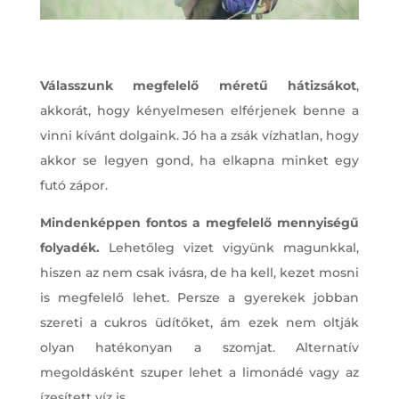
Válasszunk megfelelő méretű hátizsákot
,
akkorát, hogy kényelmesen elférjenek benne a
vinni kívánt dolgaink. Jó ha a zsák vízhatlan, hogy
akkor se legyen gond, ha elkapna minket egy
futó zápor.
Mindenképpen fontos a megfelelő mennyiségű
folyadék.
Lehetőleg vizet vigyünk magunkkal,
hiszen az nem csak ivásra, de ha kell, kezet mosni
is megfelelő lehet. Persze a gyerekek jobban
szereti a cukros üdítőket, ám ezek nem oltják
olyan hatékonyan a szomjat. Alternatív
megoldásként szuper lehet a limonádé vagy az
ízesített víz is.