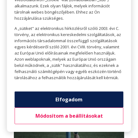
antibakteriális gél, zsebkendő, víz mindig
alkalmazunk. Ezek olyan fájlok, melyek információt
tárolnak webes böngészőjében. Ehhez az Ön
szükséges lehet. Evés előtt és után, esés után,
hozzájárulása szükséges.
mosdó használatakor jó szolgálatot tesz, ha van,
A „sütiket" az elektronikus hírközlésről szóló 2003. évi C.
amiben megtörölhetjük a kezünk. Az
törvény, az elektronikus kereskedelmi szolgáltatások, az
üzletközpont drogériájában praktikus mini
információs társadalommal összefüggő szolgáltatások
csomagokat is találunk ezekből, így nem kell a
egyes kérdéseiről szóló 2001. évi CVIII. törvény, valamint
az Európai Unió előírásainak megfelelően használjuk.
nagy, családi kiszerelést magunkkal vinnünk.
Azon weblapoknak, melyek az Európai Unió országain
belül működnek, a „sütik" használatához, és ezeknek a
felhasználó számítógépén vagy egyéb eszközén történő
tárolásához a felhasználók hozzájárulását kell kérniük.
Elfogadom
Módosítom a beállításokat