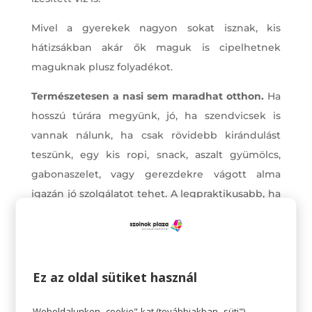
Mivel a gyerekek nagyon sokat isznak, kis
hátizsákban akár ők maguk is cipelhetnek
maguknak plusz folyadékot.
Természetesen a nasi sem maradhat otthon.
Ha
hosszú túrára megyünk, jó, ha szendvicsek is
vannak nálunk, ha csak rövidebb kirándulást
teszünk, egy kis ropi, snack, aszalt gyümölcs,
gabonaszelet, vagy gerezdekre vágott alma
igazán jó szolgálatot tehet. A legpraktikusabb, ha
olyan dolgokat szedünk össze, amiktől nem lesz
nagyon szomjas a gyermek. A ragacsos cukros
édességek inkább maradjanak otthon.
Ez az oldal sütiket használ
Tisztálkodásra alkalmas dolgok is kerüljenek a
zsákba.
Nedves törlőkendő, folyékony
Weboldalunkon „cookie"-kat (továbbiakban „süti")