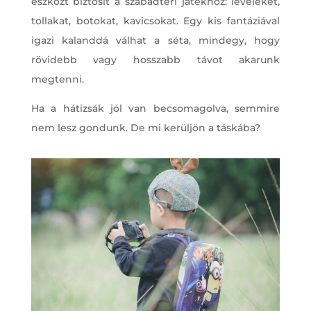
eszközt biztosít a szabadtéri játékhoz: leveleket,
tollakat, botokat, kavicsokat. Egy kis fantáziával
igazi kalanddá válhat a séta, mindegy, hogy
rövidebb vagy hosszabb távot akarunk
megtenni.
Ha a hátizsák jól van becsomagolva, semmire
nem lesz gondunk. De mi kerüljön a táskába?