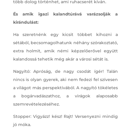
több dolog történhet, ami ruhacserét kíván.
És amik igazi kalandtúrává varázsolják a
kirándulást:
Ha szeretnénk egy kicsit többet kihozni a
sétából, becsomagolhatunk néhány szórakoztató,
extra holmit, amik némi képzelőerővel együtt
kalandossá tehetik még akár a városi sétát is.
Nagyító: Apróság, de nagy csodát ígér! Talán
nincs is olyan gyerek, aki nem fedezi fel szívesen
a világot más perspektívából. A nagyító tökéletes
a bogárvadászathoz, a virágok alaposabb
szemrevételezéséhez.
Stopper: Vigyázz! kész! Rajt! Versenyezni mindig
jó móka.