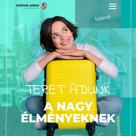
TERET ADUNK
A NAGY
ÉLMÉNYEKNEK