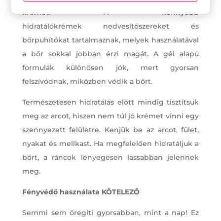
krémet. A könnyebb
hidratálókrémek nedvesítőszereket és
bőrpuhítókat tartalmaznak, melyek használatával
a bőr sokkal jobban érzi magát. A gél alapú
formulák különösen jók, mert gyorsan
felszívódnak, miközben védik a bőrt.
Természetesen hidratálás előtt mindig tisztítsuk
meg az arcot, hiszen nem túl jó krémet vinni egy
szennyezett felületre. Kenjük be az arcot, fület,
nyakat és mellkast. Ha megfelelően hidratáljuk a
bőrt, a ráncok lényegesen lassabban jelennek
meg.
Fényvédő használata KÖTELEZŐ
Semmi sem öregíti gyorsabban, mint a nap! Ez