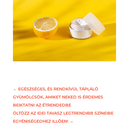
←
EGÉSZSÉGES, ÉS RENDKÍVÜL TÁPLÁLÓ
GYÜMÖLCSÖK, AMIKET NEKED IS ÉRDEMES
BEIKTATNI AZ ÉTRENDEDBE
ÖLTÖZZ AZ IDEI TAVASZ LEGTRENDIBB SZÍNEIBE
EGYÉNISÉGEDHEZ ILLŐEN!
→