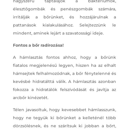
nagyszerű táptalajok a baktériumok,
élesztőgombák és penészgombák számára,
irritálják a bőrünket, és hozzájárulnak a
pattanások kialakulásához. Selejtezzünk le
mindent, aminek lejárt a szavatossági ideje.
Fontos a bőr radírozása!
A hámlasztás fontos ahhoz, hogy a bőrünk
fiatalos megjelenésű legyen, hiszen ha az elhalt
hámsejtek felhalmozódnak, a bőr fénytelenné és
kevésbé hidratálttá válik. A hámlasztás azonban
fokozza a hidratálók felszívódását és javítja az
arcbőr kinézetét.
Télen javasoltuk, hogy kevesebbet hámlasszunk,
hogy ne tegyük ki bőrünket a kelleténél több
dörzsölésnek, és ne szárítsuk ki jobban a bőrt,