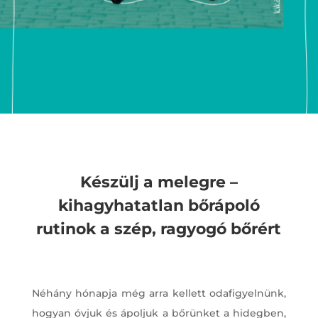
Készülj a melegre –
kihagyhatatlan bőrápoló
rutinok a szép, ragyogó bőrért
Néhány hónapja még arra kellett odafigyelnünk,
hogyan óvjuk és ápoljuk a bőrünket a hidegben,