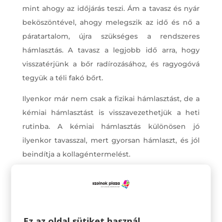
mint ahogy az időjárás teszi. Ám a tavasz és nyár
beköszöntével, ahogy melegszik az idő és nő a
páratartalom, újra szükséges a rendszeres
hámlasztás. A tavasz a legjobb idő arra, hogy
visszatérjünk a bőr radírozásához, és ragyogóvá
tegyük a téli fakó bőrt.
Ilyenkor már nem csak a fizikai hámlasztást, de a
kémiai hámlasztást is visszavezethetjük a heti
rutinba. A kémiai hámlasztás különösen jó
ilyenkor tavasszal, mert gyorsan hámlaszt, és jól
beindítja a kollagéntermelést.
Túlzásba természetesen nem kell esni, a heti
kétszeri hámlasztás tökéletes.
Ez az oldal sütiket használ