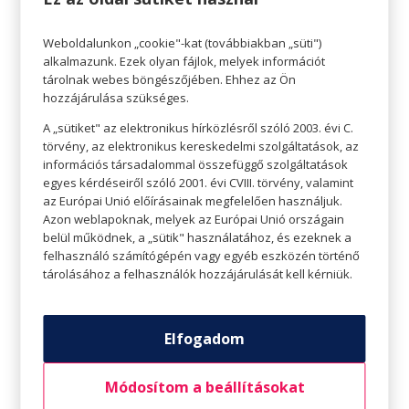
Weboldalunkon „cookie"-kat (továbbiakban „süti")
alkalmazunk. Ezek olyan fájlok, melyek információt
tárolnak webes böngészőjében. Ehhez az Ön
hozzájárulása szükséges.
A „sütiket" az elektronikus hírközlésről szóló 2003. évi C.
törvény, az elektronikus kereskedelmi szolgáltatások, az
információs társadalommal összefüggő szolgáltatások
egyes kérdéseiről szóló 2001. évi CVIII. törvény, valamint
az Európai Unió előírásainak megfelelően használjuk.
Azon weblapoknak, melyek az Európai Unió országain
belül működnek, a „sütik" használatához, és ezeknek a
Váltsunk könnyű hidratálóra
felhasználó számítógépén vagy egyéb eszközén történő
tárolásához a felhasználók hozzájárulását kell kérniük.
Míg a nehéz krémek isteni ajándéknak tűnnek a
száraz téli bőr számára, a ragacsos, izzadt
arcbőrrel már más a helyzet. A télen használt
Elfogadom
krémeket így nyugodtan tegyük el, ezek helyett
az üzletközpontunk drogériájában keressünk a
Módosítom a beállításokat
melegebb hónapokra való, könnyű hidratáló