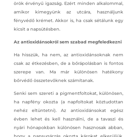
örök érvényű igazság. Ezért minden alkalommal,
amikor kimegyünk az utcára, használjunk
fényvédő krémet. Akkor is, ha csak sétálunk egy
kicsit a napsütésben.
Az antioxidánsokról sem szabad megfeledkezni
Ha hisszük, ha nem, az antioxidánsoknak nem
csak az étkezésben, de a bőrápolásban is fontos
szerepe van. Ma már különösen hatékony
bőrvédő összetevőknek számítanak.
Senki sem szereti a pigmentfoltokat, különösen,
ha napfény okozta (a napfoltokat köztudottan
nehéz eltüntetni). Az antioxidánsokat egész
évben lehet és kell használni, de a tavaszi és
nyári hónapokban különösen hasznosak abban,
hogy a napsugárzás okozta károkat elkerüljük.