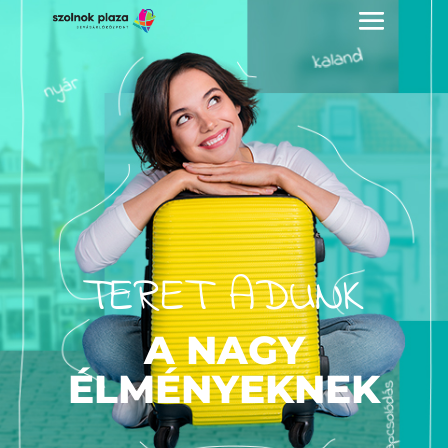
TERET ADUNK
A NAGY
ÉLMÉNYEKNEK