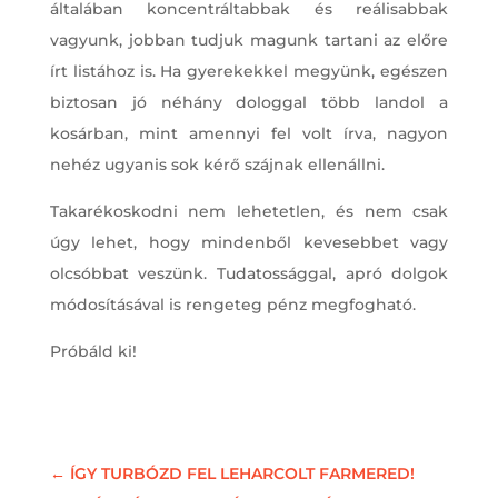
általában koncentráltabbak és reálisabbak
vagyunk, jobban tudjuk magunk tartani az előre
írt listához is. Ha gyerekekkel megyünk, egészen
biztosan jó néhány dologgal több landol a
kosárban, mint amennyi fel volt írva, nagyon
nehéz ugyanis sok kérő szájnak ellenállni.
Takarékoskodni nem lehetetlen, és nem csak
úgy lehet, hogy mindenből kevesebbet vagy
olcsóbbat veszünk. Tudatossággal, apró dolgok
módosításával is rengeteg pénz megfogható.
Próbáld ki!
←
ÍGY TURBÓZD FEL LEHARCOLT FARMERED!