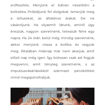
erőfeszítés. Menjünk el bátran nézelődni a
boltokba. Próbáljunk fel dolgokat. Ismerjük meg
a stílusokat, az általános árakat. De ne
vásároljunk. Ha olyasmit látunk, amiről úgy
érezzük, nagyon szeretnénk, tetessük félre egy
napra. Ha 24 órán belül még mindig szeretnénk,
akkor menjünk vissza a boltba és vegyük
meg. Általában másnap már nem akarjuk, amit
előző nap még igen. Így biztosan csak azt fogjuk
megvenni, amit tényleg szeretnénk, s az
impulzusvásárlásokból származó pénzköltést
mind megspórolhatjuk.