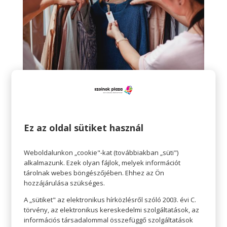
Nézd át a szekrényeket
Ez az oldal sütiket használ
A trendek trükkösek. Látjuk, hogy mindenki szűk
szárú farmert visel, ezért elmegyünk, és
Weboldalunkon „cookie"-kat (továbbiakban „süti")
vásárolunk magunknak egy szexi, szűk szárú
alkalmazunk. Ezek olyan fájlok, melyek információt
tárolnak webes böngészőjében. Ehhez az Ön
farmert. Aztán valamiért felforgatjuk a szekrényt,
hozzájárulása szükséges.
és hátul ott lapul egy csodás szűk szárú nadrág,
A „sütiket" az elektronikus hírközlésről szóló 2003. évi C.
ami valamiért elfelejtődött, egy csodás pulcsi és
törvény, az elektronikus kereskedelmi szolgáltatások, az
egy remek blézer társaságában. Nézzük tehát át
információs társadalommal összefüggő szolgáltatások