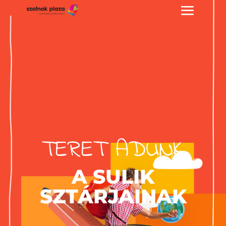
TERET ADUNK
A SULIK
SZTÁRJAINAK