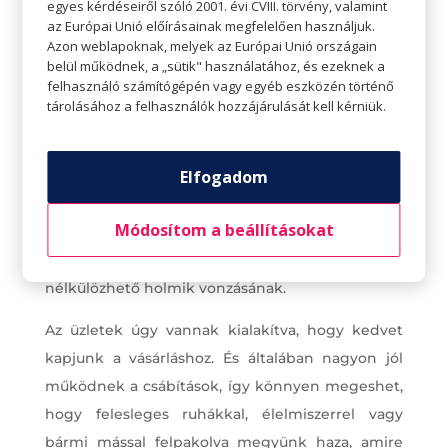
egyes kérdéseiről szóló 2001. évi CVIII. törvény, valamint
a szekrényeket szezonváltáskor, elfeledett,
az Európai Unió előírásainak megfelelően használjuk.
fantasztikus gyöngyszemet találhatunk.
Azon weblapoknak, melyek az Európai Unió országain
belül működnek, a „sütik" használatához, és ezeknek a
Készíts listát és
felhasználó számítógépén vagy egyéb eszközén történő
tárolásához a felhasználók hozzájárulását kell kérniük.
ragaszkodj hozzá
Elfogadom
Régi, de szuperhatásos spórolási trükk, ha listával
indulunk boltba, és semmi mást, de tényleg
Módosítom a beállításokat
semmi mást nem veszünk, csakis azt, ami
szerepel a listán. Ne engedjünk a csábító, de
nélkülözhető holmik vonzásának.
Az üzletek úgy vannak kialakítva, hogy kedvet
kapjunk a vásárláshoz. És általában nagyon jól
működnek a csábítások, így könnyen megeshet,
hogy felesleges ruhákkal, élelmiszerrel vagy
bármi mással felpakolva megyünk haza, amire