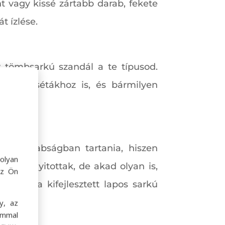
 vagy kissé zártabb darab, fekete
t ízlése.
v tömbsarkú szandál a te típusod.
sszabb sétákhoz is, és bármilyen
ujjait rabságban tartania, hiszen
olyan
jesen nyitottak, de akad olyan is,
az Ön
rázásra kifejlesztett lapos sarkú
lni.
y, az
ommal