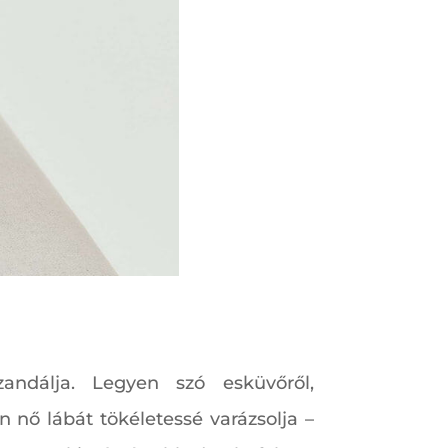
ndálja. Legyen szó esküvőről,
 nő lábát tökéletessé varázsolja –