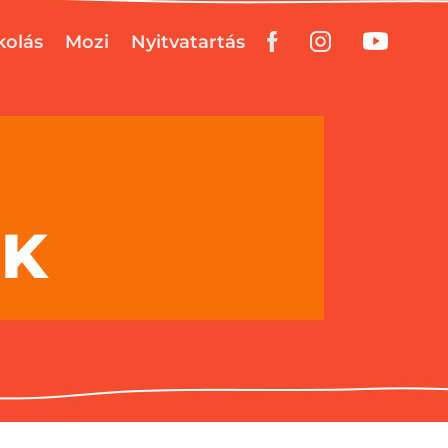
kolás
Mozi
Nyitvatartás
EK