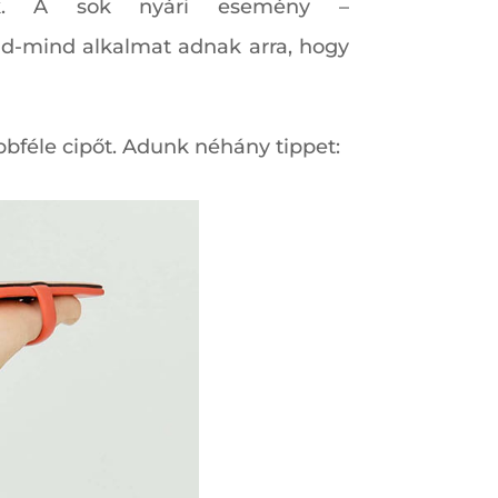
sok. A sok nyári esemény –
ind-mind alkalmat adnak arra, hogy
bféle cipőt. Adunk néhány tippet: