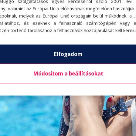
efüggő szolgáltatások egyes kérdéseiről szóló 2001. évi C
ny, valamint az Európai Unió előírásainak megfelelően használjuk
apoknak, melyek az Európai Unió országain belül működnek, a „s
nálatához, és ezeknek a felhasználó számítógépén vagy 
zén történő tárolásához a felhasználók hozzájárulását kell kérniü
Elfogadom
Módosítom a beállításokat