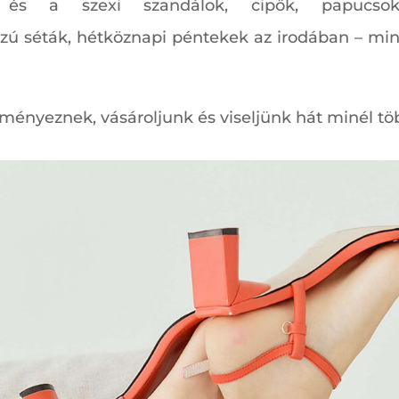
 és a szexi szandálok, cipők, papuc
sszú séták, hétköznapi péntekek az irodában – m
ményeznek, vásároljunk és viseljünk hát minél töb