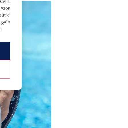
VIII.
. Azon
ütik"
egyéb
k.