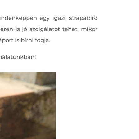
indenképpen egy igazi, strapabíró
ren is jó szolgálatot tehet, mikor
ort is bírni fogja.
ínálatunkban!