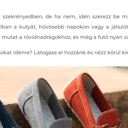
a szekrényedben, de ha nem, idén szerezz be m
lban a kutyát, hűvösebb napokon vagy a játszóté
 mutat a rövidnadrágokhoz, és még a futó nyári záp
bokat idénre? Látogass el hozzánk és nézz körül k