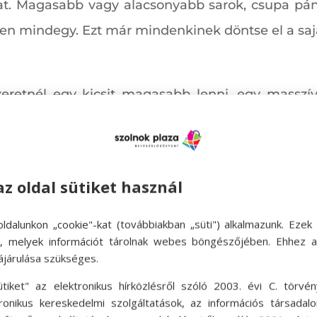
at. Magasabb vagy alacsonyabb sarok, csupa pánt
en mindegy. Ezt már mindenkinek döntse el a sajá
eretnél egy kicsit magasabb lenni, egy masszí
lmaktól, hétköznapokon is felveheted, akár ho
az oldal sütiket használ
 ha a cipőjének sarka van. Neki sem kell a láb
ldalunkon „cookie"-kat (továbbiakban „süti") alkalmazunk. Ezek 
s sarkú szandál is van az üzletekben. Vannak tel
ok, melyek információt tárolnak webes böngészőjében. Ehhez 
ájárulása szükséges.
g tudja támasztani a sarkat. Vannak hosszabb tú
re válogathatnak, akik szeretnek nagyon sokat sétá
ütiket" az elektronikus hírközlésről szóló 2003. évi C. törvén
tronikus kereskedelmi szolgáltatások, az információs társadal