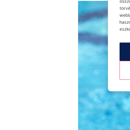
össz
törvé
webl
hasz
eszkö