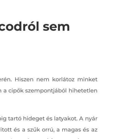
lcodról sem
erén. Hiszen nem korlátoz minket
on a cipők szempontjából hihetetlen
g tartó hideget és latyakot. A nyár
itott és a szűk orrú, a magas és az