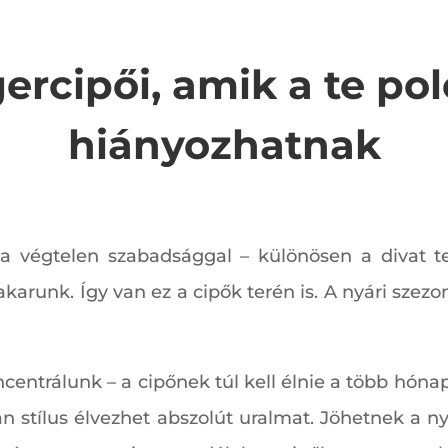
gercipői, amik a te po
hiányozhatnak
 a végtelen szabadsággal – különösen a divat t
akarunk. Így van ez a cipők terén is. A nyári szez
entrálunk – a cipőnek túl kell élnie a több hónapi
n stílus élvezhet abszolút uralmat. Jöhetnek a ny