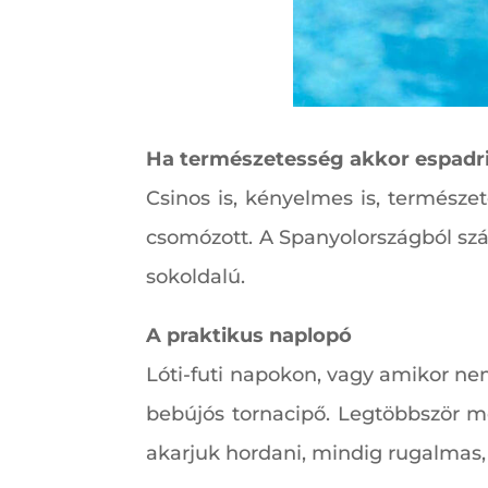
Ha természetesség akkor espadri
Csinos is, kényelmes is, természe
csomózott. A Spanyolországból szár
sokoldalú.
A praktikus naplopó
Lóti-futi napokon, vagy amikor ne
bebújós tornacipő. Legtöbbször mé
akarjuk hordani, mindig rugalmas,