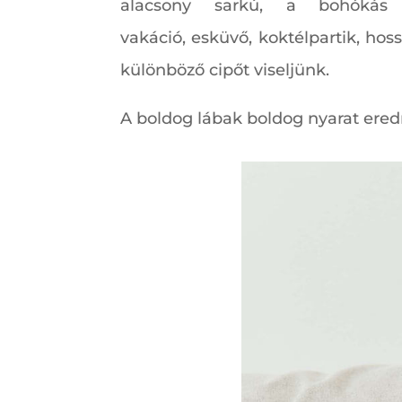
alacsony sarkú, a bohókás
vakáció, esküvő, koktélpartik, ho
különböző cipőt viseljünk.
A boldog lábak boldog nyarat ered