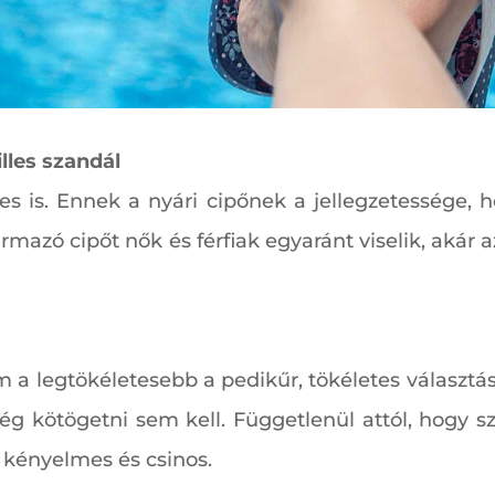
lles szandál
tes is. Ennek a nyári cipőnek a jellegzetessége, 
mazó cipőt nők és férfiak egyaránt viselik, akár az
m a legtökéletesebb a pedikűr, tökéletes választá
g kötögetni sem kell. Függetlenül attól, hogy s
 kényelmes és csinos.