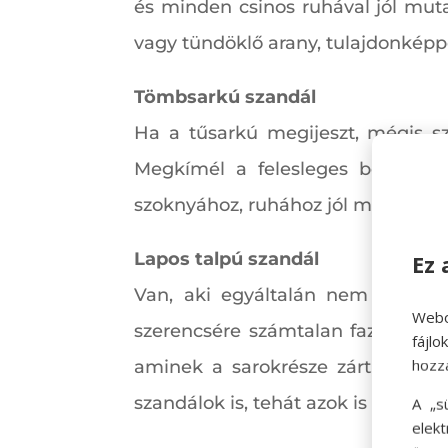
és minden csinos ruhával jól mut
vagy tündöklő arany, tulajdonképp
Tömbsarkú szandál
Ha a tűsarkú megijeszt, mégis sz
Megkímél a felesleges bokafájda
szoknyához, ruhához jól mutat.
Lapos talpú szandál
Ez 
Van, aki egyáltalán nem szereti,
Webo
szerencsére számtalan fazonú lapo
fájl
hozz
aminek a sarokrésze zárt, így me
szandálok is, tehát azok is kedvük
A „s
elek