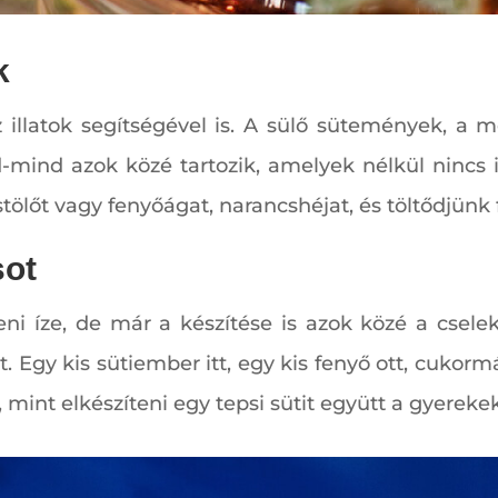
k
llatok segítségével is. A sülő sütemények, a mé
nd-mind azok közé tartozik, amelyek nélkül nincs 
stölőt vagy fenyőágat, narancshéjat, és töltődjünk 
sot
eni íze, de már a készítése is azok közé a csele
Egy kis sütiember itt, egy kis fenyő ott, cukormá
mint elkészíteni egy tepsi sütit együtt a gyerekek