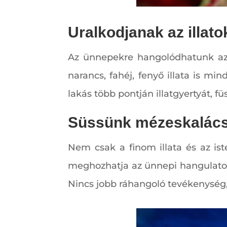
Uralkodjanak az illato
Az ünnepekre hangolódhatunk az i
narancs, fahéj, fenyő illata is mi
lakás több pontján illatgyertyát, fü
Süssünk mézeskalác
Nem csak a finom illata és az ist
meghozhatja az ünnepi hangulatot. 
Nincs jobb ráhangoló tevékenység, 