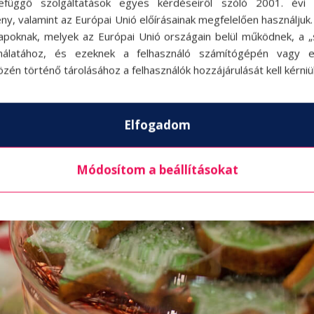
efüggő szolgáltatások egyes kérdéseiről szóló 2001. évi C
ny, valamint az Európai Unió előírásainak megfelelően használjuk
apoknak, melyek az Európai Unió országain belül működnek, a „s
nálatához, és ezeknek a felhasználó számítógépén vagy 
zén történő tárolásához a felhasználók hozzájárulását kell kérniü
Elfogadom
Módosítom a beállításokat