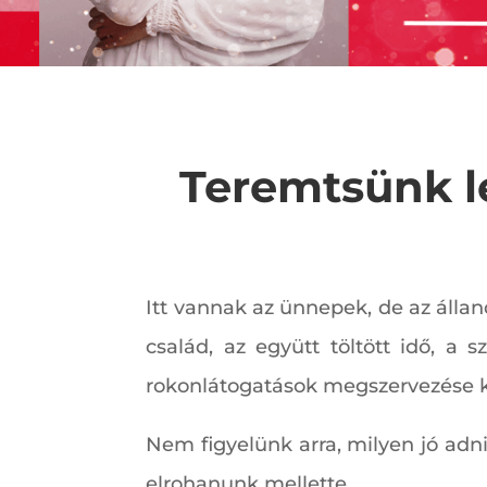
Teremtsünk l
Itt vannak az ünnepek, de az álla
család, az együtt töltött idő, a s
rokonlátogatások megszervezése 
Nem figyelünk arra, milyen jó adni
elrohanunk mellette.