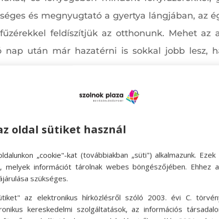
séges és megnyugtató a gyertya lángjában, az é
űzérekkel feldíszítjük az otthonunk. Mehet az 
tó nap után már hazatérni is sokkal jobb lesz,
okat
e tény, hogy van egyfajta bája és hangulata a
az oldal sütiket használ
ést megoldhatjuk papírból kivágott és fellógatott 
ldalunkon „cookie"-kat (továbbiakban „süti") alkalmazunk. Ezek 
ösen elvégzett munka is eszünkbe idézheti, milyen 
ok, melyek információt tárolnak webes böngészőjében. Ehhez 
ájárulása szükséges.
ütiket" az elektronikus hírközlésről szóló 2003. évi C. törvén
tronikus kereskedelmi szolgáltatások, az információs társadal