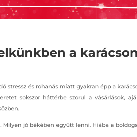
elkünkben a karácson
ndó stressz és rohanás miatt gyakran épp a karác
zeretet sokszor háttérbe szorul a vásárlások, aj
közben.
. Milyen jó békében együtt lenni. Hiába a boldog