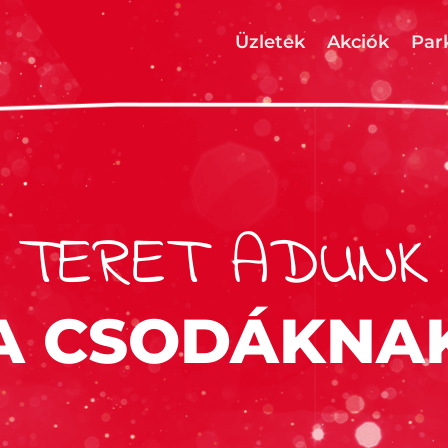
Üzletek
Akciók
Par
TERET ADUNK
A CSODÁKNA