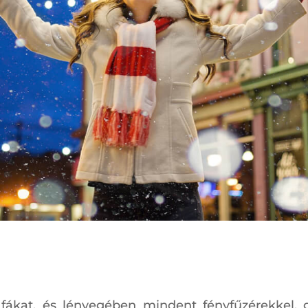
 fákat, és lényegében mindent fényfűzérekkel, 