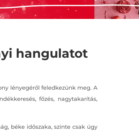
yi hangulatot
sony lényegéről feledkezünk meg. A
ándékkeresés, főzés, nagytakarítás,
ság, béke időszaka, szinte csak úgy