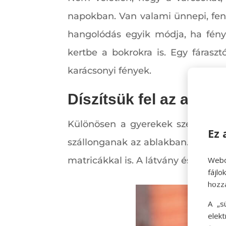
napokban. Van valami ünnepi, fen
hangolódás egyik módja, ha fényf
kertbe a bokrokra is. Egy fárasz
karácsonyi fények.
Díszítsük fel az ablak
Különösen a gyerekek szeretik, d
Ez 
szállonganak az ablakban. A díszít
Webo
matricákkal is. A látvány és a köz
fájl
hozz
A „s
elek