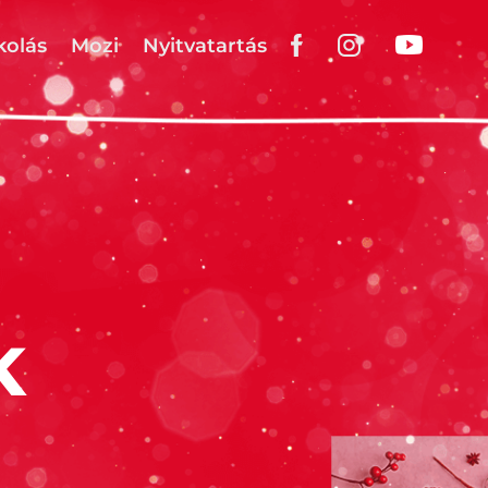
kolás
Mozi
Nyitvatartás
K