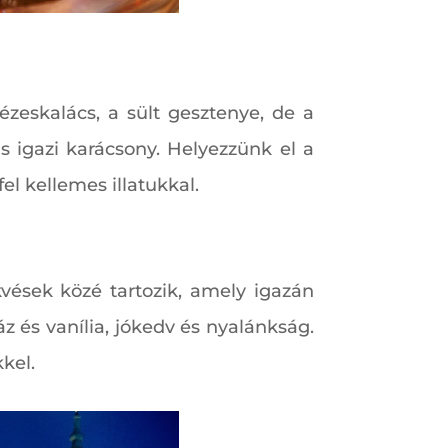
zeskalács, a sült gesztenye, de a
is igazi karácsony. Helyezzünk el a
fel kellemes illatukkal.
kvések közé tartozik, amely igazán
z és vanília, jókedv és nyalánkság.
kel.