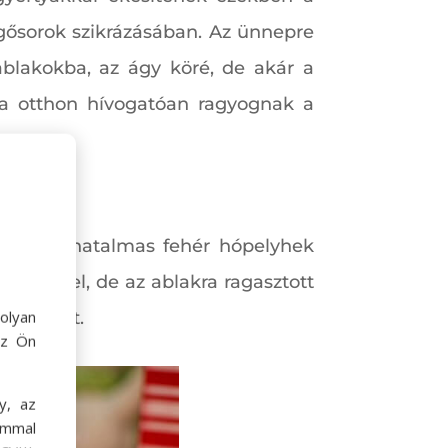
gősorok szikrázásában. Az ünnepre
ablakokba, az ágy köré, de akár a
 ha otthon hívogatóan ragyognak a
nnak, ha hatalmas fehér hópelyhek
díszekkel, de az ablakra ragasztott
olyan
jó együtt.
az Ön
y, az
ommal