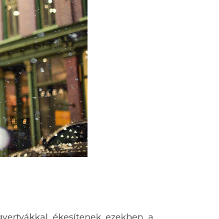
gyertyákkal ékesítenek ezekben a