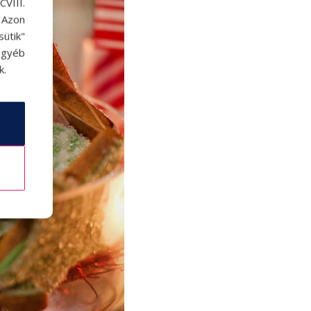
VIII.
. Azon
ütik"
egyéb
k.