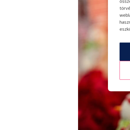
össz
törvé
webl
hasz
eszkö