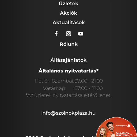
Üzletek
Akciók
Aktualitások
Rólunk
Állásajánlatok
Általános nyitvatartás*
Hétfő - Szombat
07:00 - 21:00
Vasárnap
07:00 - 21:00
*Az üzletek nyitvatartása eltérő lehet.
info@szolnokplaza.hu