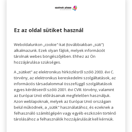
Ez az oldal sütiket használ
Szezonon kívüli árak
Weboldalunkon „cookie"-kat (továbbiakban „süti")
A másik ok, amiért a tél a legjobb évszak az
alkalmazunk. Ezek olyan fájlok, melyek információt
tárolnak webes böngészőjében. Ehhez az Ön
utazásra, az az, hogy a pénzünk többet ér. A
hozzájárulása szükséges.
legtöbb turisztikai célpont szezonálisan
A „sütiket" az elektronikus hírközlésről szóló 2003. évi C.
változtatja az árat, ami azt jelenti, hogy nyáron
törvény, az elektronikus kereskedelmi szolgáltatások, az
gyakran exponenciálisan többet kell fizetni, mint
információs társadalommal összefüggő szolgáltatások
egyes kérdéseiről szóló 2001. évi CVIII. törvény, valamint
télen. Drágábbak az utazás feltételei, drágábbak
az Európai Unió előírásainak megfelelően használjuk.
a szállások. A szezonon kívül egy ötcsillagos
Azon weblapoknak, melyek az Európai Unió országain
belül működnek, a „sütik" használatához, és ezeknek a
szállodában is sokkal jobb áron pihenhetünk,
felhasználó számítógépén vagy egyéb eszközén történő
mint főidényben. Élvezzük a napjainkat
tárolásához a felhasználók hozzájárulását kell kérniük.
megérdemelt luxusban és kényeztetésben.