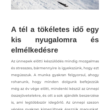
A tél a tökéletes idő egy
kis nyugalomra és
elmélkedésre
Az ünnepek előtti készülődés mindig mozgalmas
és stresszes, bármennyire is igyekszünk, hogy ezt
megússzuk. A munka gyakran felgyorsul, ahogy
rohanunk, hogy minden dolgunk befejezzük
még az év vége előtt, mindenki készül az ünnepi
összejövetelekre, és ott a sok ajándék beszerzése
is, ami legtöbbször idegőrlő. Az ünnepi szezon
végére gyakran kimerültnek érezzük magunkat,