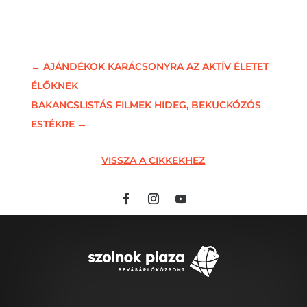
←
AJÁNDÉKOK KARÁCSONYRA AZ AKTÍV ÉLETET
ÉLŐKNEK
BAKANCSLISTÁS FILMEK HIDEG, BEKUCKÓZÓS
ESTÉKRE
→
VISSZA A CIKKEKHEZ