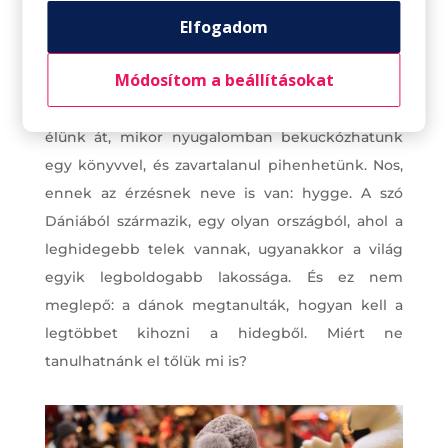
Egy kis hygge
Elfogadom
hibernálás
Módosítom a beállításokat
Mindenki ismeri azt a bizonyos érzést, amit akkor
élünk át, mikor nyugalomban bekuckózhatunk
egy könyvvel, és zavartalanul pihenhetünk. Nos,
ennek az érzésnek neve is van: hygge. A szó
Dániából származik, egy olyan országból, ahol a
leghidegebb telek vannak, ugyanakkor a világ
egyik legboldogabb lakossága. És ez nem
meglepő: a dánok megtanulták, hogyan kell a
legtöbbet kihozni a hidegből. Miért ne
tanulhatnánk el tőlük mi is?