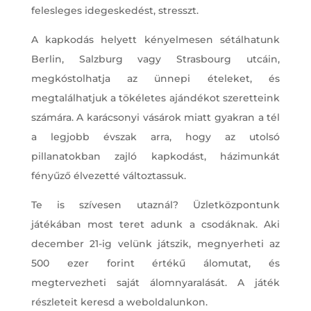
felesleges idegeskedést, stresszt.
A kapkodás helyett kényelmesen sétálhatunk
Berlin, Salzburg vagy Strasbourg utcáin,
megkóstolhatja az ünnepi ételeket, és
megtalálhatjuk a tökéletes ajándékot szeretteink
számára. A karácsonyi vásárok miatt gyakran a tél
a legjobb évszak arra, hogy az utolsó
pillanatokban zajló kapkodást, házimunkát
fényűző élvezetté változtassuk.
Te is szívesen utaznál? Üzletközpontunk
játékában most teret adunk a csodáknak. Aki
december 21-ig velünk játszik, megnyerheti az
500 ezer forint értékű álomutat, és
megtervezheti saját álomnyaralását. A játék
részleteit keresd a weboldalunkon.