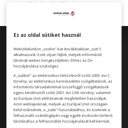
Legutóbbi hozzászólások
Ez az oldal sütiket használ
Weboldalunkon „cookie"-kat (továbbiakban „süti")
alkalmazunk. Ezek olyan fájlok, melyek információt
tárolnak webes böngészőjében. Ehhez az Ön
hozzájárulása szükséges.
Üzletek
A „sütiket" az elektronikus hírközlésről szóló 2003. évi C.
Akciók
törvény, az elektronikus kereskedelmi szolgáltatások, az
Aktualitások
információs társadalommal összefüggő szolgáltatások
egyes kérdéseiről szóló 2001. évi CVIII. törvény, valamint
az Európai Unió előírásainak megfelelően használjuk.
Azon weblapoknak, melyek az Európai Unió országain
Rólunk
belül működnek, a „sütik" használatához, és ezeknek a
felhasználó számítógépén vagy egyéb eszközén történő
Állásajánlatok
tárolásához a felhasználók hozzájárulását kell kérniük.