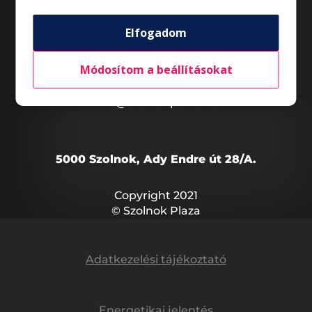
Általános nyitvatartás*
Hétfő – Szombat
07:00 – 21:00
Elfogadom
Vasárnap
07:00 – 21:00
*Az üzletek nyitvatartása eltérő lehet.
Módosítom a beállításokat
info@szolnokplaza.hu
5000 Szolnok, Ady Endre út 28/A.
Copyright 2021
© Szolnok Plaza
Adatkezelési tájékoztató
Energetikai jelentés