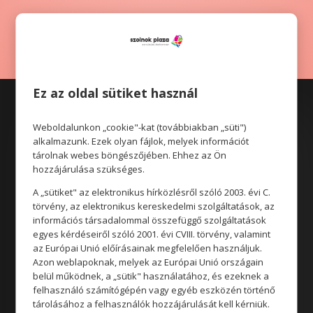
Ez az oldal sütiket használ
Weboldalunkon „cookie"-kat (továbbiakban „süti")
alkalmazunk. Ezek olyan fájlok, melyek információt
tárolnak webes böngészőjében. Ehhez az Ön
hozzájárulása szükséges.
Üzletek
A „sütiket" az elektronikus hírközlésről szóló 2003. évi C.
Akciók
törvény, az elektronikus kereskedelmi szolgáltatások, az
információs társadalommal összefüggő szolgáltatások
Aktualitások
egyes kérdéseiről szóló 2001. évi CVIII. törvény, valamint
az Európai Unió előírásainak megfelelően használjuk.
Azon weblapoknak, melyek az Európai Unió országain
Rólunk
belül működnek, a „sütik" használatához, és ezeknek a
felhasználó számítógépén vagy egyéb eszközén történő
tárolásához a felhasználók hozzájárulását kell kérniük.
Állásajánlatok