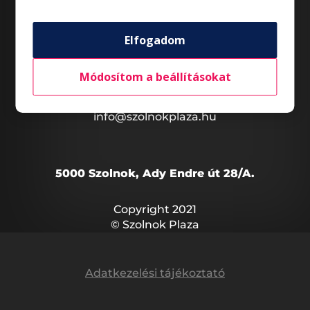
Általános nyitvatartás*
Elfogadom
Hétfő – Szombat
07:00 – 21:00
Vasárnap
07:00 – 21:00
Módosítom a beállításokat
*Az üzletek nyitvatartása eltérő lehet.
info@szolnokplaza.hu
5000 Szolnok, Ady Endre út 28/A.
Copyright 2021
© Szolnok Plaza
Adatkezelési tájékoztató