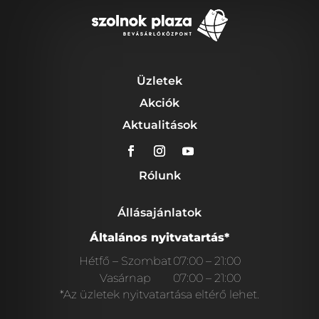
Üzletek
Akciók
Aktualitások
Rólunk
Állásajánlatok
Általános nyitvatartás*
Hétfő – Szombat
07:00 – 21:00
Vasárnap
07:00 – 21:00
*Az üzletek nyitvatartása eltérő lehet.