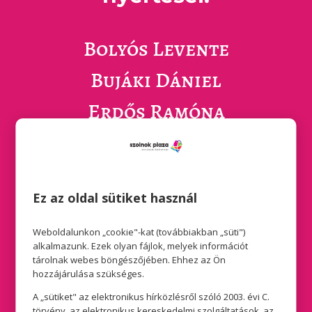
Bolyós Levente
Bujáki Dániel
Erdős Ramóna
Erdős Ramóna
Farkas Heléna Anasztázia
Ez az oldal sütiket használ
Holyba András
Kiss-Németh Nóra
Weboldalunkon „cookie"-kat (továbbiakban „süti")
alkalmazunk. Ezek olyan fájlok, melyek információt
tárolnak webes böngészőjében. Ehhez az Ön
Kóródi Máténé
hozzájárulása szükséges.
Morvai Márk
A „sütiket" az elektronikus hírközlésről szóló 2003. évi C.
törvény, az elektronikus kereskedelmi szolgáltatások, az