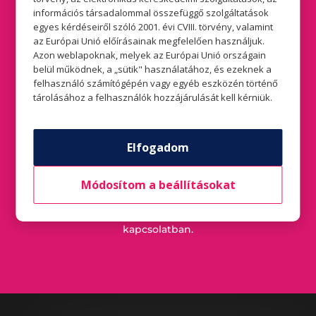
Morvai Sándor
információs társadalommal összefüggő szolgáltatások
egyes kérdéseiről szóló 2001. évi CVIII. törvény, valamint
az Európai Unió előírásainak megfelelően használjuk.
Pintér Atala
Azon weblapoknak, melyek az Európai Unió országain
belül működnek, a „sütik" használatához, és ezeknek a
Rafael Szimonetta Amanda
felhasználó számítógépén vagy egyéb eszközén történő
tárolásához a felhasználók hozzájárulását kell kérniük.
Süveges Ildikó
Szegi Balázs
Elfogadom
Módosítom a beállításokat
A szerencsés nyertesekkel e-mailben vesszük fel a
kapcsolatot a nyereményátvétel részleteveivel
kapcsolatban.