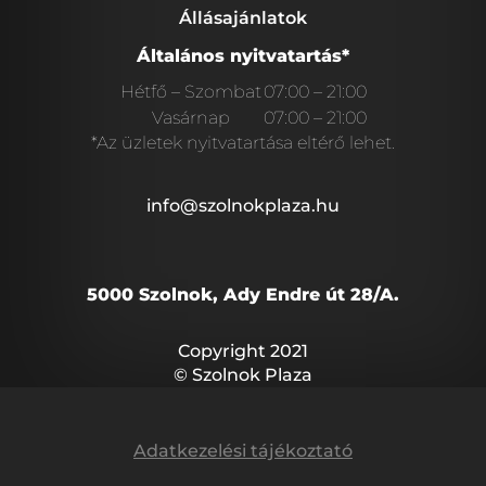
Állásajánlatok
Általános nyitvatartás*
Hétfő – Szombat
07:00 – 21:00
Vasárnap
07:00 – 21:00
*Az üzletek nyitvatartása eltérő lehet.
info@szolnokplaza.hu
5000 Szolnok, Ady Endre út 28/A.
Copyright 2021
© Szolnok Plaza
Adatkezelési tájékoztató