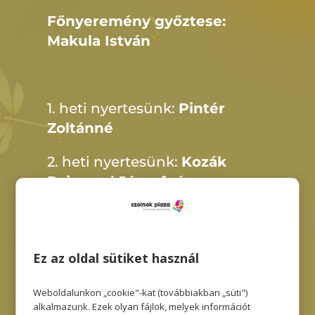
Főnyeremény győztese:
Makula István
1. heti nyertesünk:
Pintér
Zoltánné
2. heti nyertesünk:
Kozák
Rajmund Józsefné
3. heti nyertesünk:
Kis Zsolt
4. heti nyertesünk:
Virág
Ez az oldal sütiket használ
Petronella
Weboldalunkon „cookie"-kat (továbbiakban „süti")
5. heti nyertesünk:
Kóródi
alkalmazunk. Ezek olyan fájlok, melyek információt