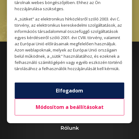
Máténé
tárolnak webes böngészőjében. Ehhez az Ön
hozzájárulása szükséges.
A „sütiket" az elektronikus hírközlésről szóló 2003. évi C.
törvény, az elektronikus kereskedelmi szolgáltatások, az
információs társadalommal összefüggő szolgáltatások
egyes kérdéseiről szóló 2001. évi CVIII. törvény, valamint
az Európai Unió előírásainak megfelelően használjuk.
Azon weblapoknak, melyek az Európai Unió országain
belül működnek, a „sütik" használatához, és ezeknek a
felhasználó számítógépén vagy egyéb eszközén történő
tárolásához a felhasználók hozzájárulását kell kérniük.
Üzletek
Elfogadom
Akciók
Aktualitások
Módosítom a beállításokat
Rólunk