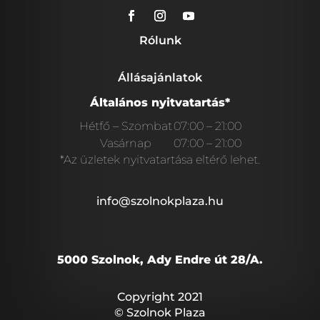
Rólunk
Állásajánlatok
Általános nyitvatartás*
Hétfő – Szombat
07:00 – 21:00
Vasárnap
07:00 – 21:00
*Az üzletek nyitvatartása eltérő lehet.
info@szolnokplaza.hu
5000 Szolnok, Ady Endre út 28/A.
Copyright 2021
© Szolnok Plaza