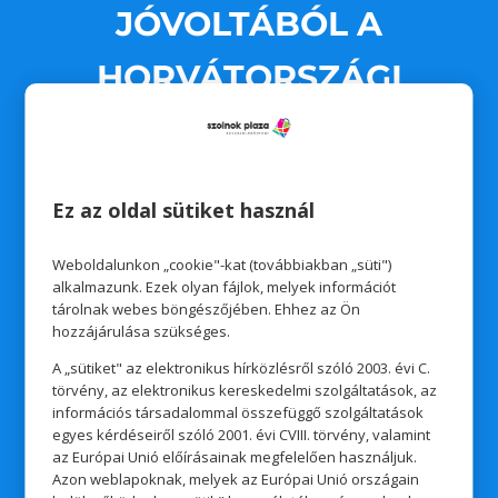
JÓVOLTÁBÓL A
HORVÁTORSZÁGI
UTAZÁS NYERTESE:
AZ ELEKTROMOS ROLLER
Ez az oldal sütiket használ
NYERTESE:
Weboldalunkon „cookie"-kat (továbbiakban „süti")
alkalmazunk. Ezek olyan fájlok, melyek információt
tárolnak webes böngészőjében. Ehhez az Ön
hozzájárulása szükséges.
A „sütiket" az elektronikus hírközlésről szóló 2003. évi C.
Tóth Attila
törvény, az elektronikus kereskedelmi szolgáltatások, az
információs társadalommal összefüggő szolgáltatások
egyes kérdéseiről szóló 2001. évi CVIII. törvény, valamint
az Európai Unió előírásainak megfelelően használjuk.
Azon weblapoknak, melyek az Európai Unió országain