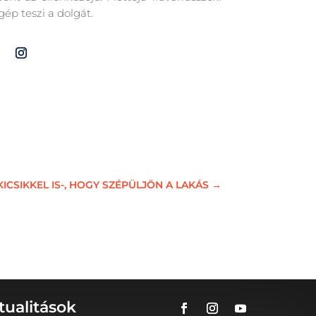
gép teszi a dolgát.
ICSIKKEL IS-, HOGY SZÉPÜLJÖN A LAKÁS
→
tualitások