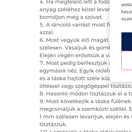
Ha megfelelő lett a fodor hossza
webl
anyag széléhez közel levarrjuk- ezt 
hasz
bomoljon meg a szövet.
eszkö
A ráncoló varrást most fixáljuk 
azzal.
Most vegyük elő magát a táskát, 
szélesen. Vasaljuk és gombostűzzü
Elején végén erősítsük a varratot- 
Most pedig beillesztjük a fodrot.
egymásra néz. Egyik oldalra beille
és a táska hajtott széle között le
öltéssel vagy szegőgéppel tisztázzu
Hasonló módon tisztázzuk el a tá
Most következik a táska fülének 
megcsináljuk a szemközti széllel. 
1 mm szélesen levarrjuk, elején é
tisztázzuk.