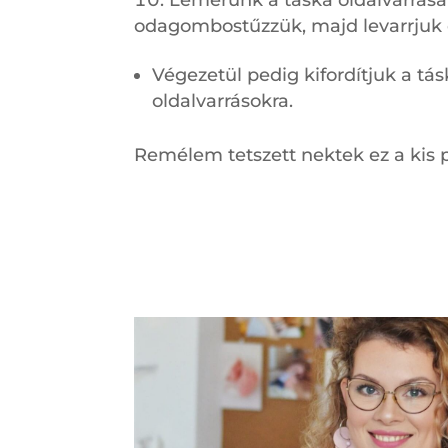
Lemérünk a táska oldalvarrásai
odagombostűzzük, majd levarrjuk e
Végezetül pedig kifordítjuk a tás
oldalvarrásokra.
Remélem tetszett nektek ez a kis p