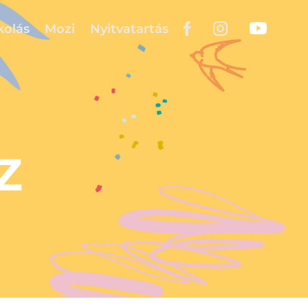
kolás
Mozi
Nyitvatartás
Z