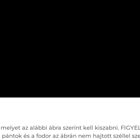
melyet az alábbi ábra szerint kell kiszabni. FIGY
a pántok és a fodor az ábrán nem hajtott széllel sz