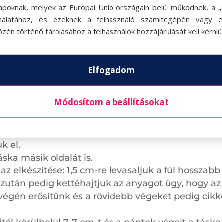
, akkor a két rövidebb szélét 0,5 cm-sen visszafel
apoknak, melyek az Európai Unió országain belül működnek, a „s
persze meg lehet a ráncolás előtt is csinálni. Ezze
nálatához, és ezeknek a felhasználó számítógépén vagy 
zén történő tárolásához a felhasználók hozzájárulását kell kérniü
egy sor sűrűbb cikkcakk öltéssel, vagy egyenes ölté
és a keskenyebbik oldalait hajtsuk vissza a fonák
Elfogadom
k, majd varrjuk le egyenes öltéssel nem egészen 2
ügyeljünk arra, hogy itt már a normál öltéshosszt 
Módosítom a beállításokat
 Ezt úgy csináljuk, hogy a táskát kettéhajtjuk, de m
sztjük a fodrot mégpedig úgy, hogy maga a fodros 
gyen 3,5 cm távolság. Gombostűzzük össze a réteg
k el.
ska másik oldalát is.
az elkészítése: 1,5 cm-re levasaljuk a fül hosszab
Ezután pedig kettéhajtjuk az anyagot úgy, hogy az 
s végén erősítünk és a rövidebb végeket pedig cik