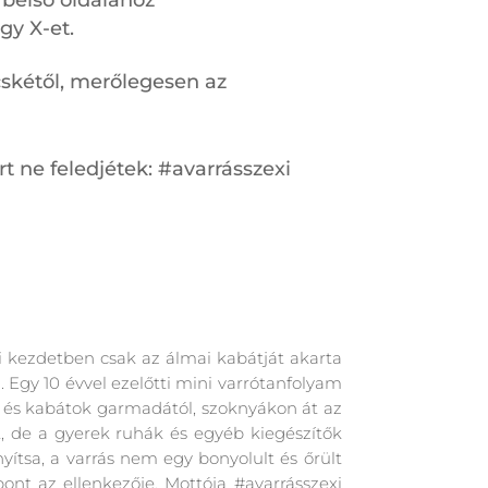
 belső oldalához
gy X-et.
ücskétől, merőlegesen az
t ne feledjétek: #avarrásszexi
i kezdetben csak az álmai kabátját akarta
 Egy 10 évvel ezelőtti mini varrótanfolyam
e és kabátok garmadától, szoknyákon át az
, de a gyerek ruhák és egyéb kiegészítők
nyítsa, a varrás nem egy bonyolult és őrült
ont az ellenkezője. Mottója #avarrásszexi