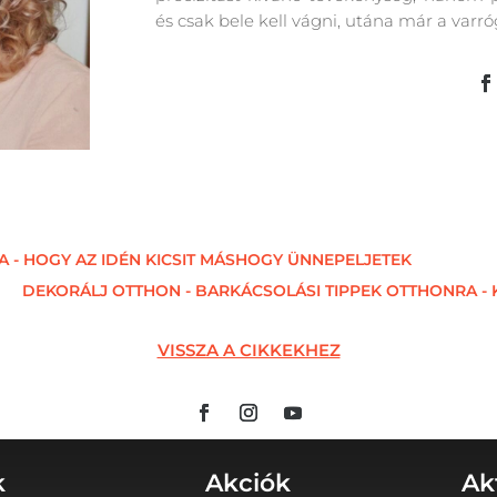
és csak bele kell vágni, utána már a varró
 - HOGY AZ IDÉN KICSIT MÁSHOGY ÜNNEPELJETEK
DEKORÁLJ OTTHON - BARKÁCSOLÁSI TIPPEK OTTHONRA - K
VISSZA A CIKKEKHEZ
k
Akciók
Ak