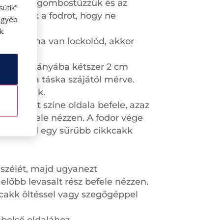
e hajtjuk, gombostűzzük és az
ütik"
l lezárjuk a fodrot, hogy ne
egyéb
k.
ssel, de ha van lockolód, akkor
 oldala irányába kétszer 2 cm
 cm-re a táska szájától mérve.
használjuk.
ost a két színe oldala befele, azaz
rész befele nézzen. A fodor vége
eket, majd egy sűrűbb cikkcakk
b szélét, majd ugyanezt
előbb levasalt rész befele nézzen.
kcakk öltéssel vagy szegőgéppel