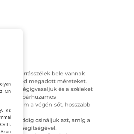
drot- a varrásszélek bele vannak
ódosíthatod megadott méreteket.
olyan
, majd végigvasaljuk és a széleket
az Ön
varrjuk 2 párhuzamos
 elején, sem a végén-sőt, hosszabb
y, az
ommal
oljuk. Addig csináljuk azt, amíg a
VIII.
alagunk segítségével.
. Azon