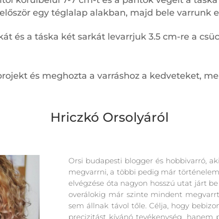
tól körülbelül 7-7 cm-t és a pántok végeit a táska
lőször egy téglalap alakban, majd bele varrunk e
kát és a táska két sarkát levarrjuk 3.5 cm-re a cs
rojekt és meghozta a varráshoz a kedveteket, mer
Hriczkó Orsolyáról
Orsi budapesti blogger és hobbivarró, ak
megvarrni, a többi pedig már történelem.
elvégzése óta nagyon hosszú utat járt b
overálokig már szinte mindent megvarrt
sem állnak távol tőle. Célja, hogy bebizo
precizitást kívánó tevékenység, hanem p