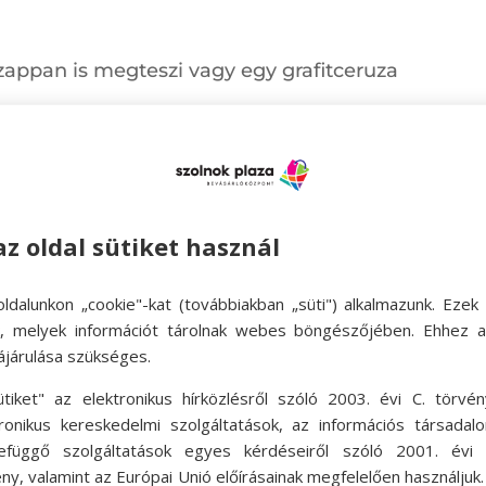
 szappan is megteszi vagy egy grafitceruza
az oldal sütiket használ
brán megadott méretre a táskát, a füleket és a fo
gyelmet fordítanod, de természetesen kedvedre m
ldalunkon „cookie"-kat (továbbiakban „süti") alkalmazunk. Ezek 
ttéhajtjuk, úgy, hogy az anyag színe nézzen kifele
ok, melyek információt tárolnak webes böngészőjében. Ehhez 
sszát maximumra állítva az anyagot hosszából le
ájárulása szükséges.
ag szélétől. Nem erősítjük a varratot sem a varrás
ütiket" az elektronikus hírközlésről szóló 2003. évi C. törvén
tronikus kereskedelmi szolgáltatások, az információs társadal
azon óvatosan húzni kezdjük az anyagot, azaz ránc
efüggő szolgáltatások egyes kérdéseiről szóló 2001. évi C
ünkben 35 cm. Ezt időnként ellenőrízzük a mérősz
ny, valamint az Európai Unió előírásainak megfelelően használjuk