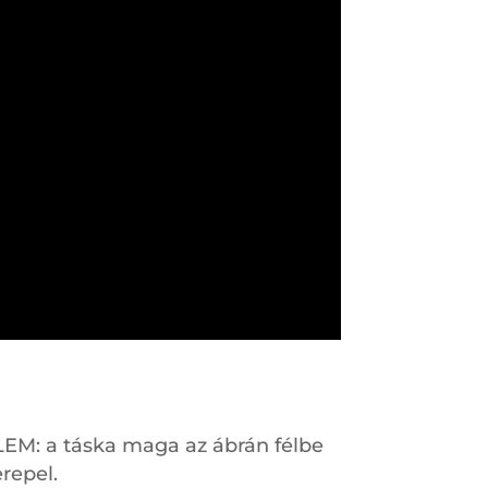
ELEM: a táska maga az ábrán félbe
erepel.