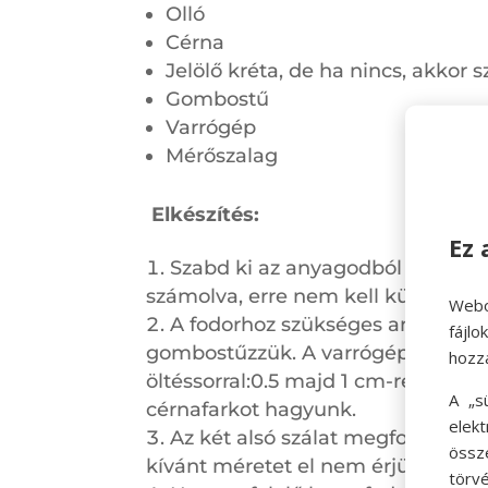
Olló
Cérna
Jelölő kréta, de ha nincs, akkor
Gombostű
Varrógép
Mérőszalag
Elkészítés:
Ez 
Szabd ki az anyagodból a fenti á
számolva, erre nem kell külön fi
Webo
A fodorhoz szükséges anyagot ke
fájl
gombostűzzük. A varrógép öltésho
hozz
öltéssorral:0.5 majd 1 cm-re az any
A „s
cérnafarkot hagyunk.
elek
Az két alsó szálat megfogjuk és 
össz
kívánt méretet el nem érjük- eset
törvé