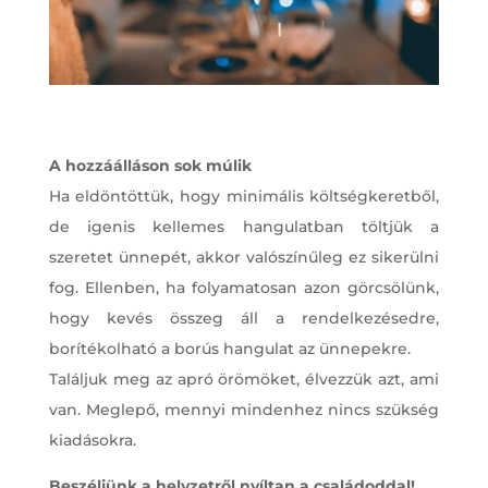
A hozzáálláson sok múlik
Ha eldöntöttük, hogy minimális költségkeretből,
de igenis kellemes hangulatban töltjük a
szeretet ünnepét, akkor valószínűleg ez sikerülni
fog. Ellenben, ha folyamatosan azon görcsölünk,
hogy kevés összeg áll a rendelkezésedre,
borítékolható a borús hangulat az ünnepekre.
Találjuk meg az apró örömöket, élvezzük azt, ami
van. Meglepő, mennyi mindenhez nincs szükség
kiadásokra.
Beszéljünk a helyzetről nyíltan a családoddal!