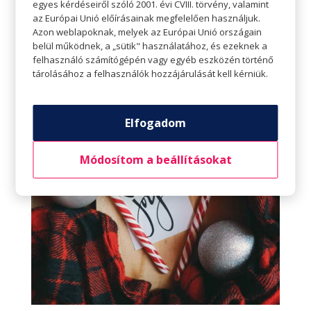
Készítsünk saját kezűleg ajándékot
egyes kérdéseiről szóló 2001. évi CVIII. törvény, valamint
az Európai Unió előírásainak megfelelően használjuk.
Egy kis kreativitással kevés pénzből is nagyszerű
Azon weblapoknak, melyek az Európai Unió országain
ajándékok készíthetők. Az interneten kis
belül működnek, a „sütik" használatához, és ezeknek a
felhasználó számítógépén vagy egyéb eszközén történő
keresgéléssel remek ötletekre lehet bukkanni, a
tárolásához a felhasználók hozzájárulását kell kérniük.
megvalósításhoz pedig nem kell más csak az
alapanyagok, ügyesség és egy kis kitartás.
Elfogadom
Módosítom a beállításokat