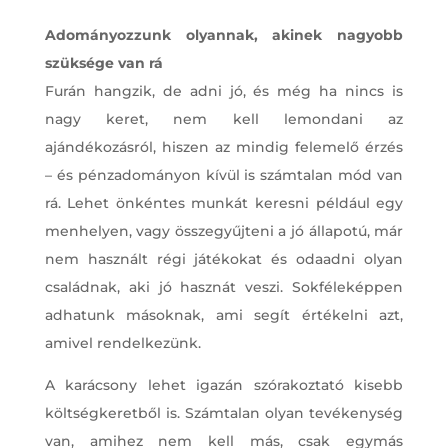
Adományozzunk olyannak, akinek nagyobb
szüksége van rá
Furán hangzik, de adni jó, és még ha nincs is
nagy keret, nem kell lemondani az
ajándékozásról, hiszen az mindig felemelő érzés
– és pénzadományon kívül is számtalan mód van
rá. Lehet önkéntes munkát keresni például egy
menhelyen, vagy összegyűjteni a jó állapotú, már
nem használt régi játékokat és odaadni olyan
családnak, aki jó hasznát veszi. Sokféleképpen
adhatunk másoknak, ami segít értékelni azt,
amivel rendelkezünk.
A karácsony lehet igazán szórakoztató kisebb
költségkeretből is. Számtalan olyan tevékenység
van, amihez nem kell más, csak egymás