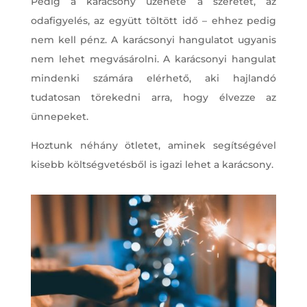
Pedig a karácsony üzenete a szeretet, az
odafigyelés, az együtt töltött idő – ehhez pedig
nem kell pénz. A karácsonyi hangulatot ugyanis
nem lehet megvásárolni. A karácsonyi hangulat
mindenki számára elérhető, aki hajlandó
tudatosan törekedni arra, hogy élvezze az
ünnepeket.
Hoztunk néhány ötletet, aminek segítségével
kisebb költségvetésből is igazi lehet a karácsony.