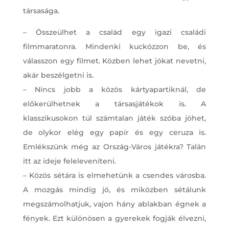
társasága.
– Összeülhet a család egy igazi családi
filmmaratonra. Mindenki kuckózzon be, és
válasszon egy filmet. Közben lehet jókat nevetni,
akár beszélgetni is.
– Nincs jobb a közös kártyapartiknál, de
előkerülhetnek a társasjátékok is. A
klasszikusokon túl számtalan játék szóba jöhet,
de olykor elég egy papír és egy ceruza is.
Emlékszünk még az Ország-Város játékra? Talán
itt az ideje feleleveníteni.
– Közös sétára is elmehetünk a csendes városba.
A mozgás mindig jó, és miközben sétálunk
megszámolhatjuk, vajon hány ablakban égnek a
fények. Ezt különösen a gyerekek fogják élvezni,