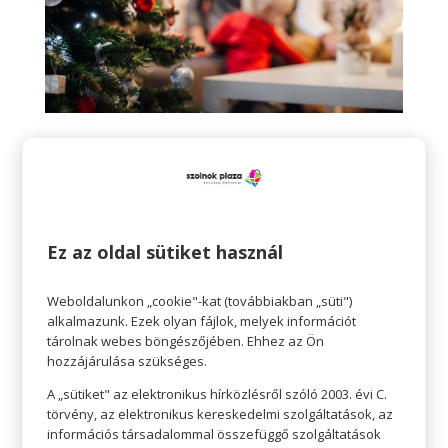
Tudatos vásárlás
A kisebb költségvetés egyáltalán nem jelenti azt,
hogy semmit nem vásárolhatunk. Csak azt
jelenti, hogy sokkal tudatosabban,
Ez az oldal sütiket használ
körültekintőbben tesszük. Írhatunk listát is, ha az
segít. Nem vásárolunk össze-vissza, célirányosan
Weboldalunkon „cookie"-kat (továbbiakban „süti")
alkalmazunk. Ezek olyan fájlok, melyek információt
látogatjuk az üzleteket az üzletközpontban. Ha a
tárolnak webes böngészőjében. Ehhez az Ön
keret nem teszi lehetővé, nem kell vásárolnunk
hozzájárulása szükséges.
minden távoli ismerősnek. Rendszerezzük, ki az,
A „sütiket" az elektronikus hírközlésről szóló 2003. évi C.
aki kap, szorítkozzunk a szűkebb családra.
törvény, az elektronikus kereskedelmi szolgáltatások, az
információs társadalommal összefüggő szolgáltatások