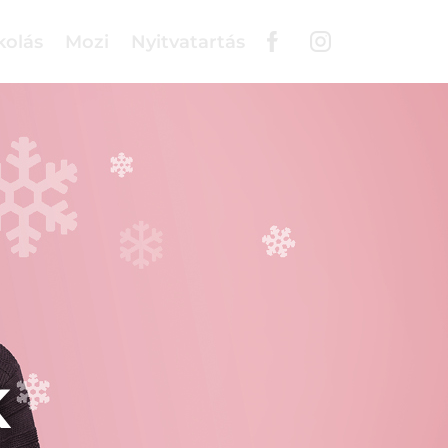
kolás
Mozi
Nyitvatartás
K