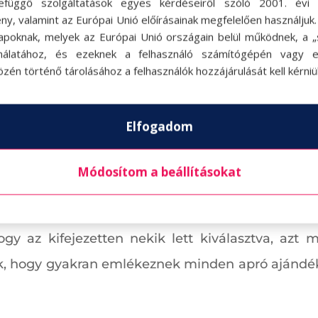
efüggő szolgáltatások egyes kérdéseiről szóló 2001. évi C
ny, valamint az Európai Unió előírásainak megfelelően használjuk
z egymásra való fókuszált odafigyelés szavak nélkül
apoknak, melyek az Európai Unió országain belül működnek, a „s
gyelme értékes kifejező eszköz azok számára, 
nálatához, és ezeknek a felhasználó számítógépén vagy 
zén történő tárolásához a felhasználók hozzájárulását kell kérniü
k, amikor nem zavar semmi és senki – se tv, se tele
lás – igazán semmi nem beszél egyértelműbben 
t ember egymásnak.
Elfogadom
jándékozás
, nem feltétlenül materialisták. Szám
Módosítom a beállításokat
ndékot értékelik, hanem az ajándékozó idejét és 
 számít; sokkal inkább az, ami az ajándék mö
hogy az kifejezetten nekik lett kiválasztva, az
uk, hogy gyakran emlékeznek minden apró ajándékr