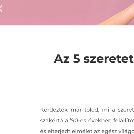
Az 5 szerete
Kérdezték már tőled, mi a szere
szakértő a ’90-es években felállí
és elterjedt elmélet az egész világ