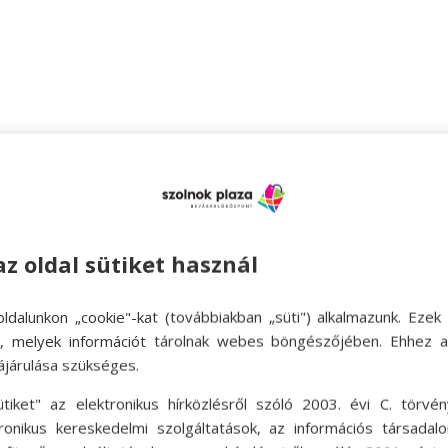
mmunikáljuk tehát szeretteink felé az érzelmeink
. Rendkívül hatékony eszközök, melyek segítség
 hogy mi a másik ember szeretetnyelve, kiválaszth
az oldal sütiket használ
, szüleink vagy gyermekünk számára. Ha tud
pen úgy fejezhetjük ki szeretetünk, ahogy a mási
ldalunkon „cookie"-kat (továbbiakban „süti") alkalmazunk. Ezek 
ok, melyek információt tárolnak webes böngészőjében. Ehhez 
e az
elismerő szavak
, a verbális kifejezés a szere
ájárulása szükséges.
t, és azt is várják, hogy szerettük is egyértelműen
ütiket" az elektronikus hírközlésről szóló 2003. évi C. törvén
tronikus kereskedelmi szolgáltatások, az információs társadal