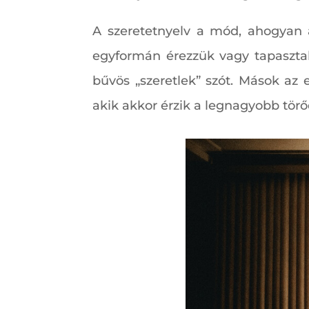
A szeretetnyelv a mód, ahogyan a
egyformán érezzük vagy tapasztal
bűvös „szeretlek” szót. Mások az e
akik akkor érzik a legnagyobb törő