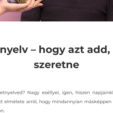
tnyelv – hogy azt add,
szeretne
tetnyelved? Nagy eséllyel, igen, hiszen napjai
tott elmélete arról, hogy mindannyian másképpen f
on.