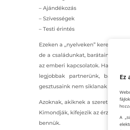
– Ajándékozás
– Szívességek
– Testi érintés
Ezeken a ,,nyelveken” keresztül ko
de a családunkat, barátainkat is
az emberi kapcsolatok. Ha tudjuk,
Ez 
legjobbak partnerünk, barátunk
gesztusaink nem siklanak félre, ép
Webo
fájl
Azoknak, akiknek a szeretetnyelv
hozz
Kimondják, kifejezik az érzelmeike
A „s
bennük.
elek