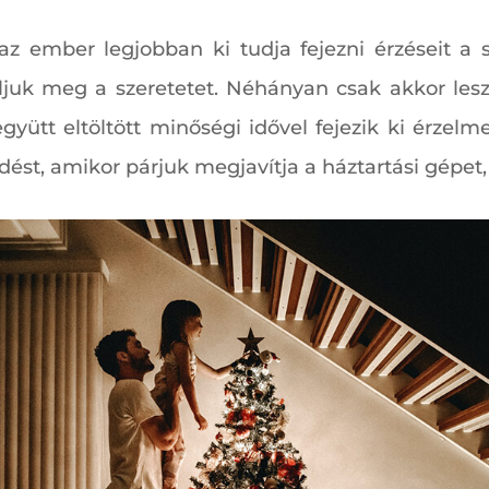
z ember legjobban ki tudja fejezni érzéseit a sz
juk meg a szeretetet. Néhányan csak akkor les
gyütt eltöltött minőségi idővel fejezik ki érzelm
dést, amikor párjuk megjavítja a háztartási gépet,