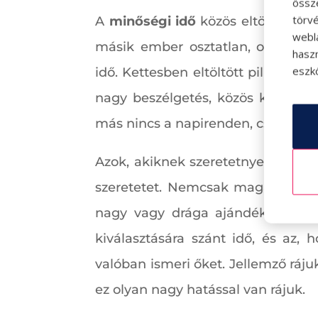
össz
törvé
A
minőségi idő
közös eltöltése, a
webl
másik ember osztatlan, odaadó fi
hasz
eszkö
idő. Kettesben eltöltött pillanato
nagy beszélgetés, közös kirándu
más nincs a napirenden, csak ké
Azok, akiknek szeretetnyelve az
a
szeretetet. Nemcsak magát az ajá
nagy vagy drága ajándék az, ami
kiválasztására szánt idő, és az, 
valóban ismeri őket. Jellemző ráj
ez olyan nagy hatással van rájuk.