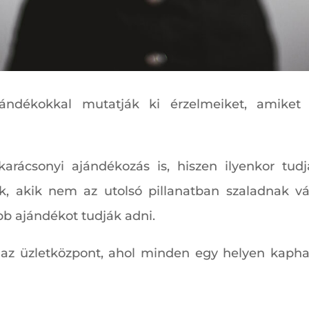
ndékokkal mutatják ki érzelmeiket, amiket g
arácsonyi ajándékozás is, hiszen ilyenkor tud
zok, akik nem az utolsó pillanatban szaladnak 
obb ajándékot tudják adni.
az üzletközpont, ahol minden egy helyen kapható