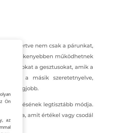
et – ide értve nem csak a párunkat,
ével gördülékenyebben működhetnek
atjuk azokat a gesztusokat, amik a
juk, mi a másik szeretetnyelve,
knak a legjobb.
olyan
az Ön
tet kifejezésének legtisztább módja.
 kimondja, amit értékel vagy csodál
y, az
ommal