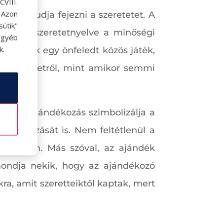
VIII.
. Azon
 is ki tudja fejezni a szeretetet. A
ütik"
akiknek szeretetnyelve a minőségi
egyéb
k.
fon, csak egy önfeledt közös játék,
a szeretetről, mint amikor semmi
ukra az ajándékozás szimbolizálja a
fáradozását is. Nem feltétlenül a
gött van. Más szóval, az ajándék
t mondja nekik, hogy az ajándékozó
a, amit szeretteiktől kaptak, mert