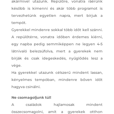
akármivel utazunk. Repülőre, vonatra ráérünk
később is kimenni és akár több programot is
tervezhetünk egyetlen napra, mert bírjuk a
tempót.
Gyerekkel mindenre sokkal több időt kell szánni.
A repülőtérre, vonatra időben érdemes kiérni,
egy napba pedig semmiképpen ne legyen 4-5
látnivaló belezsúfolva, mert a gyerekek nem
bírják és csak idegeskedés, nyűglődés lesz a
vége.
Ha gyerekkel utazunk célszerű mindent lassan,
kényelmes tempóban, mindenre bőven időt
hagyva csinálni.
Ne csomagoljunk túl!
A családok hajlamosak mindent
összecsomagolni, amit a gyerekek otthon