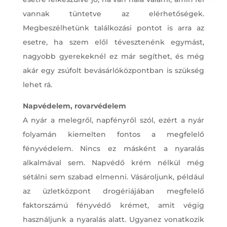
vannak tüntetve az elérhetőségek.
Megbeszélhetünk találkozási pontot is arra az
esetre, ha szem elől tévesztenénk egymást,
nagyobb gyerekeknél ez már segíthet, és még
akár egy zsúfolt bevásárlóközpontban is szükség
lehet rá.
Napvédelem, rovarvédelem
A nyár a melegről, napfényről szól, ezért a nyár
folyamán kiemelten fontos a megfelelő
fényvédelem. Nincs ez másként a nyaralás
alkalmával sem. Napvédő krém nélkül még
sétálni sem szabad elmenni. Vásároljunk, például
az üzletközpont drogériájában megfelelő
faktorszámú fényvédő krémet, amit végig
használjunk a nyaralás alatt. Ugyanez vonatkozik