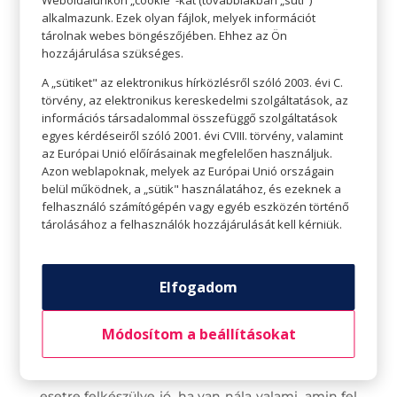
alkalmazunk. Ezek olyan fájlok, melyek információt
közelében leselkedhetnek ránk. Érdemes a
tárolnak webes böngészőjében. Ehhez az Ön
szabályokat pontosan megbeszélni a
hozzájárulása szükséges.
gyerekekkel, és fokozottan odafigyelni.
A „sütiket" az elektronikus hírközlésről szóló 2003. évi C.
Természetesen a vízparton kívül is történhetnek
törvény, az elektronikus kereskedelmi szolgáltatások, az
információs társadalommal összefüggő szolgáltatások
balesetek, ezért a figyelem soha nem lankadhat.
egyes kérdéseiről szóló 2001. évi CVIII. törvény, valamint
az Európai Unió előírásainak megfelelően használjuk.
Elsődleges fontosságú az is, hogy mindig tudjuk,
Azon weblapoknak, melyek az Európai Unió országain
hol a gyerekünk. Még a legrutinosabb szülővel is
belül működnek, a „sütik" használatához, és ezeknek a
felhasználó számítógépén vagy egyéb eszközén történő
előfordulhat, hogy szem elől téveszti csemetéjét.
tárolásához a felhasználók hozzájárulását kell kérniük.
Nagyon oda kell figyelni egymásra, és a gyerekek
figyelmét is fel kell hívni arra, hogy sokkal jobban
figyeljenek oda.
Elfogadom
Legyenek a gyereknél elérhetőségi adatok
Módosítom a beállításokat
Még a legnagyobb erőfeszítések ellenére is
előfordulhat, hogy elkeveredik a gyerek. Erre az
esetre felkészülve jó, ha van nála valami, amin fel