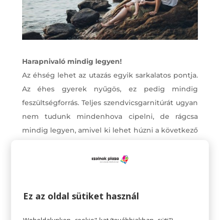
Harapnivaló mindig legyen!
Az éhség lehet az utazás egyik sarkalatos pontja.
Az éhes gyerek nyűgös, ez pedig mindig
feszültségforrás. Teljes szendvicsgarnitúrát ugyan
nem tudunk mindenhova cipelni, de rágcsa
mindig legyen, amivel ki lehet húzni a következő
étkezésig.
Fontos a biztonság és a védelem!
Nyaralás alatt minden más, mint otthon. Ezerféle
inger ér minket is, a gyerekeket is. Ha vízparton
Ez az oldal sütiket használ
nyaralunk, különösen fontos odafigyelni és
felkészülni azokra a veszélyekre, amik a víz
Weboldalunkon „cookie"-kat (továbbiakban „süti")