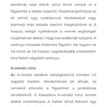
deréknál, azaz élénk színű övvel vonjuk el a
figyelmet a széles csípőről. Összehangolhatjuk az
öv színét egy nyaklánccal, kézitáskával vagy
bármely más tetszés szerinti kiegészítővel is. A
hosszú, lelógó nyakláncok is remek segítséget
nyújthatnak abban, hogy karcsúbbnak tűnjünk. A
szoknya hosszára érdemes figyelni. Ne legyen se
túl rövid, se túl hosszú. Legideálisabb a közvetlen
térd felett végződő szoknya.
A-vonalú ruha
A
z A-vonalú darabok kétségtelenül minden nő
legjobb barátai. Mindenkinek jól állnak, és
remekül elterelik a figyelmet a problémás
területekről. A klasszikus A-vonalú ruha remek
alakot eredményez. A hatást lehet fokozni egy