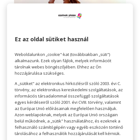
Ez az oldal sütiket használ
Weboldalunkon „cookie"-kat (továbbiakban „süti")
alkalmazunk. Ezek olyan fájlok, melyek információt
tárolnak webes böngészőjében. Ehhez az Ön
hozzájárulása szükséges.
Magasított derekú nadrág
Nem véletlenül lett igazán közkedvelt a
A „sütiket" az elektronikus hírközlésről szóló 2003. évi C.
törvény, az elektronikus kereskedelmi szolgáltatások, az
magasított derék, kivétel nélkül minden
információs társadalommal összefüggő szolgáltatások
testalkatú nőnek jól áll. Remek alakot varázsol,
egyes kérdéseiről szóló 2001. évi CVIII. törvény, valamint
az Európai Unió előírásainak megfelelően használjuk.
megtartja a csípő ívét, kiemeli a derekat, de
Azon weblapoknak, melyek az Európai Unió országain
laposít a hason. A feneket is szép formájúvá
belül működnek, a „sütik" használatához, és ezeknek a
varázsolja. Magas derekú rövidnadrág egy V
felhasználó számítógépén vagy egyéb eszközén történő
tárolásához a felhasználók hozzájárulását kell kérniük.
kivágású blúzzal? Tuti összeállítás! Természetesen