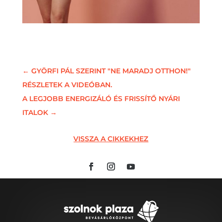
←
GYÖRFI PÁL SZERINT "NE MARADJ OTTHON!"
RÉSZLETEK A VIDEÓBAN.
A LEGJOBB ENERGIZÁLÓ ÉS FRISSÍTŐ NYÁRI
ITALOK
→
VISSZA A CIKKEKHEZ