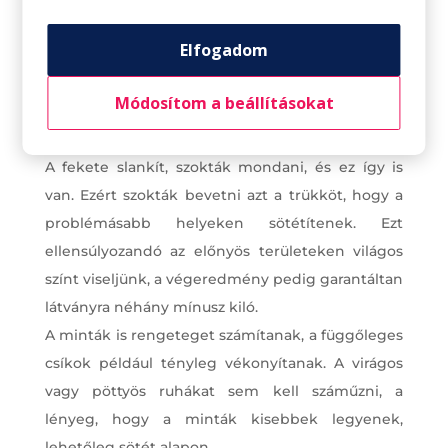
itt is alap, hogy ne egy kisebb méretbe
passzírozzuk be magunk.
Elfogadom
Bátran hordható mellé magas sarok, a hatás így
még szembe tűnőbb.
Módosítom a beállításokat
Játsszunk a színekkel, mintákkal!
A fekete slankít, szokták mondani, és ez így is
van. Ezért szokták bevetni azt a trükköt, hogy a
problémásabb helyeken sötétítenek. Ezt
ellensúlyozandó az előnyös területeken világos
színt viseljünk, a végeredmény pedig garantáltan
látványra néhány mínusz kiló.
A minták is rengeteget számítanak, a függőleges
csíkok például tényleg vékonyítanak. A virágos
vagy pöttyös ruhákat sem kell száműzni, a
lényeg, hogy a minták kisebbek legyenek,
lehetőleg sötét alapon.