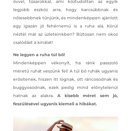
övvel, tűsarokkal, ami köztudottan az egyik
legjobb eszköz arra, hogy karcsúbbnak és
nőiesebbnek tűnjünk, és mindenképpen ajánlott
egy igazán jó fehérnemű is a ruha alá. Körül
néztél már az üzleteinkben? Biztosan nem okoz
csalódást a kínálat!
Ne legyen a ruha túl bő!
Mindenképpen vékonyít, ha ránk passzoló
méretű ruhát veszünk fel! A túl bő ruhák ugyanis
erősítenek, hiszen itt lógnak, ott ráncosodnak és
buggyosodnak, ezek pedig mind előnytelenül
hatnak az alakra.
A kisebb méret sem jó,
feszülésével ugyanis kiemeli a hibákat.