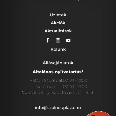
Üzletek
Akciók
Aktualitások
Rólunk
Állásajánlatok
Általános nyitvatartás*
Hétfő - Szombat
07:00 - 21:00
Vasárnap
07:00 - 21:00
*Az üzletek nyitvatartása eltérő lehet.
info@szolnokplaza.hu