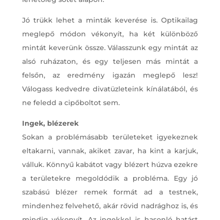
Jó trükk lehet a minták keverése is. Optikailag
meglepő módon vékonyít, ha két különböző
mintát keverünk össze. Válasszunk egy mintát az
alsó ruházaton, és egy teljesen más mintát a
felsőn, az eredmény igazán meglepő lesz!
Válogass kedvedre divatüzleteink kínálatából, és
ne feledd a cipőboltot sem.
Ingek, blézerek
Sokan a problémásabb területeket igyekeznek
eltakarni, vannak, akiket zavar, ha kint a karjuk,
válluk. Könnyű kabátot vagy blézert húzva ezekre
a területekre megoldódik a probléma. Egy jó
szabású blézer remek formát ad a testnek,
mindenhez felvehető, akár rövid nadrághoz is, és
mindig vékonyít. Az ingekkel is hasonló hatást