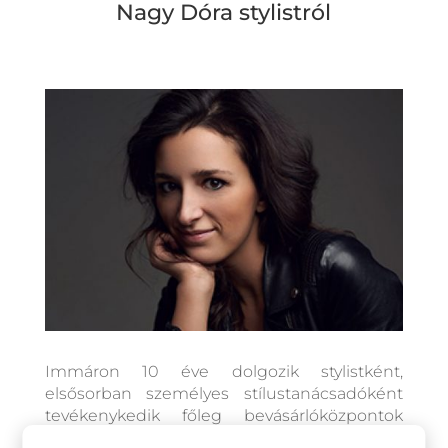
Nagy Dóra stylistról
Immáron 10 éve dolgozik stylistként,
elsősorban személyes stílustanácsadóként
tevékenykedik főleg bevásárlóközpontok
megbízásán belül, de sok alkalommal