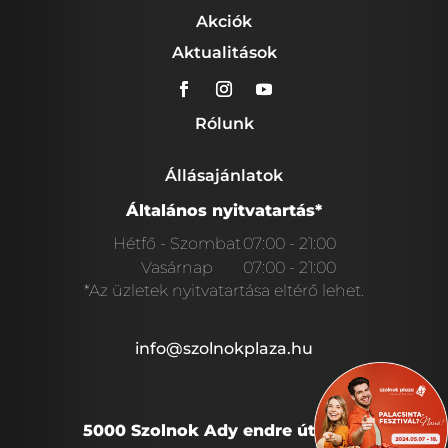
Akciók
Aktualitások
Rólunk
Állásajánlatok
Általános nyitvatartás*
Hétfő - Szombat
07:00 - 21:00
Vasárnap
07:00 - 21:00
*Az üzletek nyitvatartása eltérő lehet.
info@szolnokplaza.hu
5000 Szolnok Ady endre út 28/A.