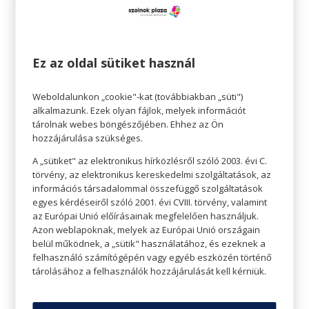
felkérték már különböző reklámfilmek és
televíziós forgatásokra is. Rendszeresen tart
előadásokat fashion rendezvényeken, illetve
oktatóként is tevékenykedik a Budapesti
Ez az oldal sütiket használ
Divatiskolában. Nem rég kérték fel
Magyarország legnagyobb bankjának dress
Weboldalunkon „cookie"-kat (továbbiakban „süti")
code-jának elkészítésével kapcsolatban,
alkalmazunk. Ezek olyan fájlok, melyek információt
valamint egy hetilapnak is dolgozik divat
tárolnak webes böngészőjében. Ehhez az Ön
stylist-ként. A kreativitás mellet a legnagyobb
hozzájárulása szükséges.
öröm számára az, ha tanácsot és segítséget
adhat az öltözködésre vonatkozóan, hiszen
A „sütiket" az elektronikus hírközlésről szóló 2003. évi C.
ezáltal az egyének jól érezhetik és
törvény, az elektronikus kereskedelmi szolgáltatások, az
információs társadalommal összefüggő szolgáltatások
határozottaknak érezhetik magukat a
egyes kérdéseiről szóló 2001. évi CVIII. törvény, valamint
bőrükben. Számára a divat elsősorban
az Európai Unió előírásainak megfelelően használjuk.
művészet. Mert ahogy a művészetben, úgy a
Azon weblapoknak, melyek az Európai Unió országain
divatban is az arányok a fontosak. A
belül működnek, a „sütik" használatához, és ezeknek a
megfelelő méret-, szín- és mintaarány
felhasználó számítógépén vagy egyéb eszközén történő
eltalálása, amit lehet művészi szinten űzni. Ez
tárolásához a felhasználók hozzájárulását kell kérniük.
maga a stílus.