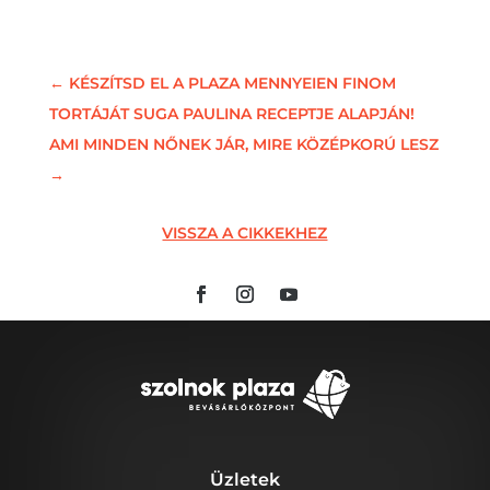
←
KÉSZÍTSD EL A PLAZA MENNYEIEN FINOM
TORTÁJÁT SUGA PAULINA RECEPTJE ALAPJÁN!
AMI MINDEN NŐNEK JÁR, MIRE KÖZÉPKORÚ LESZ
→
VISSZA A CIKKEKHEZ
Üzletek