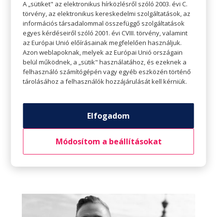
A „sütiket" az elektronikus hírközlésről szóló 2003. évi C.
legyen!) A vizet enyhén megkavarjuk és egy kicsi
törvény, az elektronikus kereskedelmi szolgáltatások, az
csésze (vagy merőkanál) segítségével a tojást
információs társadalommal összefüggő szolgáltatások
óvatosan belecsúsztatjuk a vízbe, majd 3-4 perc
egyes kérdéseiről szóló 2001. évi CVIII. törvény, valamint
az Európai Unió előírásainak megfelelően használjuk.
alatt addig főzzük, amíg a fehérje megfőtt de a
Azon weblapoknak, melyek az Európai Unió országain
sárgája még folyós. A pirított zsemlére szedünk
belül működnek, a „sütik" használatához, és ezeknek a
felhasználó számítógépén vagy egyéb eszközén történő
az avokádókrémből, rakunk rá a karamellizált és
tárolásához a felhasználók hozzájárulását kell kérniük.
ropogós hagymából is. Teszünk egy buggyantott
tojást a tetejére, megtekerjük egy kis borssal és
végül egy pár bazsalikom levéllel díszítjük.
Elfogadom
Módosítom a beállításokat
Forrási Ákosról