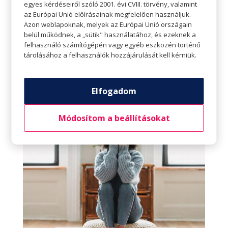
egyes kérdéseiről szóló 2001. évi CVIII. törvény, valamint
rendet, és tartsuk is meg. Közben fel is
az Európai Unió előírásainak megfelelően használjuk.
Azon weblapoknak, melyek az Európai Unió országain
dobhatjuk néhány őszi színnel a lakást, a friss
belül működnek, a „sütik" használatához, és ezeknek a
dekorációk is segíthetnek jobb kedvre
felhasználó számítógépén vagy egyéb eszközén történő
tárolásához a felhasználók hozzájárulását kell kérniük.
hangolódni.
Sok mindent megtehetünk a negatív hangulat
Elfogadom
elűzéséért azon túl is, hogy a környezetünkben
kellemes légkört teremtünk.
Módosítom a beállításokat