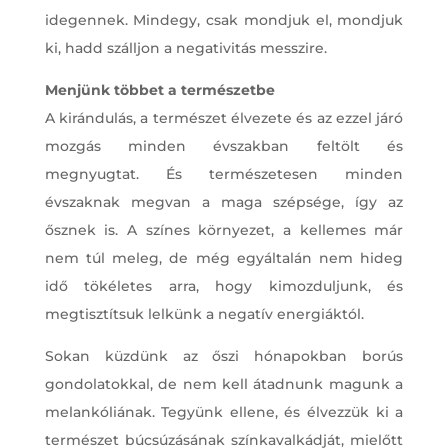
idegennek. Mindegy, csak mondjuk el, mondjuk
ki, hadd szálljon a negativitás messzire.
Menjünk többet a természetbe
A kirándulás, a természet élvezete és az ezzel járó
mozgás minden évszakban feltölt és
megnyugtat. És természetesen minden
évszaknak megvan a maga szépsége, így az
ősznek is. A színes környezet, a kellemes már
nem túl meleg, de még egyáltalán nem hideg
idő tökéletes arra, hogy kimozduljunk, és
megtisztítsuk lelkünk a negatív energiáktól.
Sokan küzdünk az őszi hónapokban borús
gondolatokkal, de nem kell átadnunk magunk a
melankóliának. Tegyünk ellene, és élvezzük ki a
természet búcsúzásának színkavalkádját, mielőtt