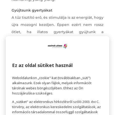
Gyújtsunk gyertyákat
A tűz tisztító erő, és stimulálja is az energiát, hogy
újra mozogni kezdjen. Éppen ezért nem rossz
ötlet, ha illatos gyertyákat gyújtunk a
környezetünkben, akár minden szobában.
Gyertyákat a drogériában, ajándéküzletekben
kedvünkre válogathatunk, érdemes körülnézni
üzletközpontunkban is!
Ez az oldal sütiket használ
Szüntessük meg a rendetlenséget
Weboldalunkon „cookie"-kat (továbbiakban „süti")
Sokan észre sem vesszük, de a rendetlenség
alkalmazunk. Ezek olyan fájlok, melyek információt
stresszt okoz és belső feszültséget szül. Ha
tárolnak webes böngészőjében. Ehhez az Ön
fáradtan, elcsigázottan hazaérünk, nem jó
hozzájárulása szükséges.
rendetlenségre érkezni, mert az csak növeli a
A „sütiket" az elektronikus hírközlésről szóló 2003. évi C.
törvény, az elektronikus kereskedelmi szolgáltatások, az
bennünk lévő negatív energiákat. Éppen ezért,
információs társadalommal összefüggő szolgáltatások
ha jobban akarjuk érezni magunk csináljunk