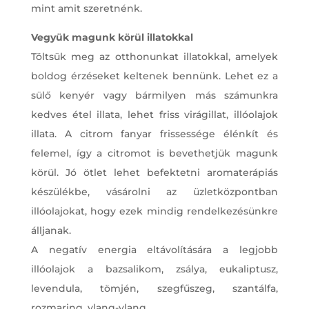
mint amit szeretnénk.
Vegyük magunk körül illatokkal
Töltsük meg az otthonunkat illatokkal, amelyek
boldog érzéseket keltenek bennünk. Lehet ez a
sülő kenyér vagy bármilyen más számunkra
kedves étel illata, lehet friss virágillat, illóolajok
illata. A citrom fanyar frissessége élénkít és
felemel, így a citromot is bevethetjük magunk
körül. Jó ötlet lehet befektetni aromaterápiás
készülékbe, vásárolni az üzletközpontban
illóolajokat, hogy ezek mindig rendelkezésünkre
álljanak.
A negatív energia eltávolítására a legjobb
illóolajok a bazsalikom, zsálya, eukaliptusz,
levendula, tömjén, szegfűszeg, szantálfa,
rozmaring, ylang-ylang.