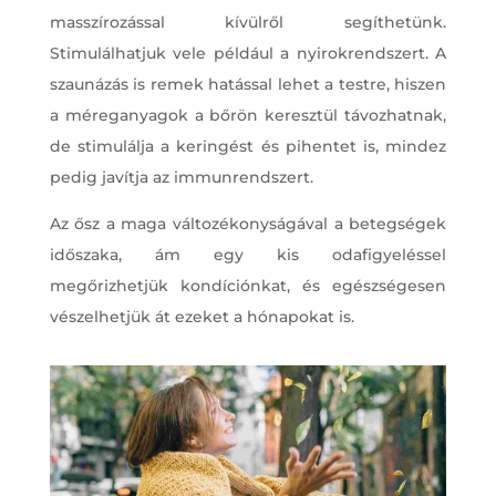
masszírozással kívülről segíthetünk.
Stimulálhatjuk vele például a nyirokrendszert. A
szaunázás is remek hatással lehet a testre, hiszen
a méreganyagok a bőrön keresztül távozhatnak,
de stimulálja a keringést és pihentet is, mindez
pedig javítja az immunrendszert.
Az ősz a maga változékonyságával a betegségek
időszaka, ám egy kis odafigyeléssel
megőrizhetjük kondíciónkat, és egészségesen
vészelhetjük át ezeket a hónapokat is.