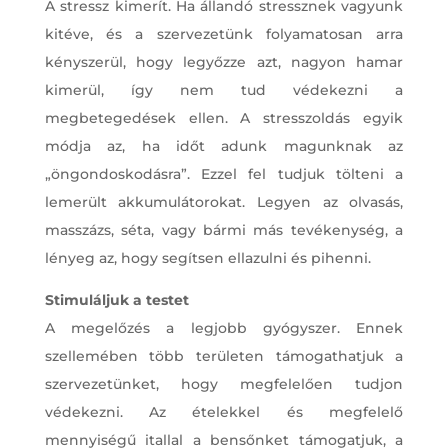
A stressz kimerít. Ha állandó stressznek vagyunk
kitéve, és a szervezetünk folyamatosan arra
kényszerül, hogy legyőzze azt, nagyon hamar
kimerül, így nem tud védekezni a
megbetegedések ellen. A stresszoldás egyik
módja az, ha időt adunk magunknak az
„öngondoskodásra”. Ezzel fel tudjuk tölteni a
lemerült akkumulátorokat. Legyen az olvasás,
masszázs, séta, vagy bármi más tevékenység, a
lényeg az, hogy segítsen ellazulni és pihenni.
Stimuláljuk a testet
A megelőzés a legjobb gyógyszer. Ennek
szellemében több területen támogathatjuk a
szervezetünket, hogy megfelelően tudjon
védekezni. Az ételekkel és megfelelő
mennyiségű itallal a bensőnket támogatjuk, a