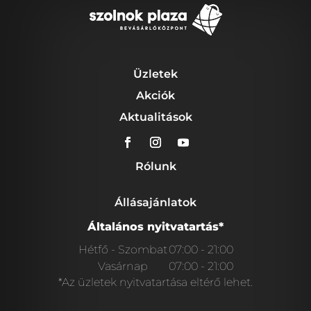
Üzletek
Akciók
Aktualitások
Rólunk
Állásajánlatok
Általános nyitvatartás*
Hétfő - Szombat
07:00 - 21:00
Vasárnap
07:00 - 21:00
*Az üzletek nyitvatartása eltérő lehet.