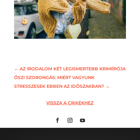
←
AZ IRODALOM KÉT LEGISMERTEBB KRIMIÍRÓJA
ŐSZI SZORONGÁS: MIÉRT VAGYUNK
STRESSZESEK EBBEN AZ IDŐSZAKBAN?
→
VISSZA A CIKKEKHEZ