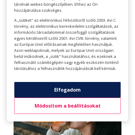
általános jó egészség megőrzéséhez, beleértve
tárolnak webes böngészőjében. Ehhez az Ön
hozzájárulása szükséges.
az egészséges immunrendszert.
A „sütiket" az elektronikus hírközlésről szóló 2003. évi C.
Ilyenkor ősszel elő lehet venni a futócipőt,
törvény, az elektronikus kereskedelmi szolgáltatások, az
információs társadalommal összefüggő szolgáltatások
kerékpárt, egyéb sporteszközöket, ki lehet
egyes kérdéseiről szóló 2001. évi CVIII. törvény, valamint
menni a természetbe és lehet aktívan mozogni.
az Európai Unió előírásainak megfelelően használjuk.
Aki nem akar a szabadban edzeni, mehet
Azon weblapoknak, melyek az Európai Unió országain
belül működnek, a „sütik" használatához, és ezeknek a
edzőterembe, uszodába is. A lényeg, hogy a sport
felhasználó számítógépén vagy egyéb eszközén történő
legyen része az életünknek ősszel is. Ettől nem
tárolásához a felhasználók hozzájárulását kell kérniük.
csak a közérzetünk lesz jobb, de az
immunrendszerünk is erősödik.
Elfogadom
Módosítom a beállításokat