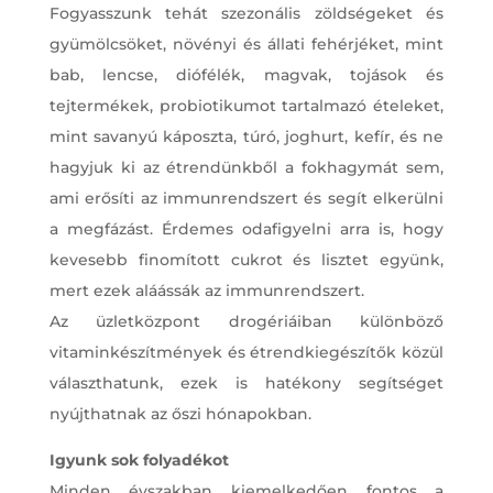
Fogyasszunk tehát szezonális zöldségeket és
gyümölcsöket, növényi és állati fehérjéket, mint
bab, lencse, diófélék, magvak, tojások és
tejtermékek, probiotikumot tartalmazó ételeket,
mint savanyú káposzta, túró, joghurt, kefír, és ne
hagyjuk ki az étrendünkből a fokhagymát sem,
ami erősíti az immunrendszert és segít elkerülni
a megfázást. Érdemes odafigyelni arra is, hogy
kevesebb finomított cukrot és lisztet együnk,
mert ezek aláássák az immunrendszert.
Az üzletközpont drogériáiban különböző
vitaminkészítmények és étrendkiegészítők közül
választhatunk, ezek is hatékony segítséget
nyújthatnak az őszi hónapokban.
Igyunk sok folyadékot
Minden évszakban kiemelkedően fontos a