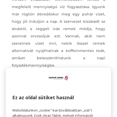
megfelelő mennyiségű víz fogyasztása. Igyunk
már rögtön ébredéskor meg egy pohár vizet,
hogy jól induljon a nap. A szervezet kiszáradt az
alvástól, a reggeli ivás remek módja, hogy
azonnal orvosoljuk ezt. Vannak, akik nem
szeretnek vizet inni, nekik ősszel remek
alternatívát nyújthatnak a koffeinmentes teák,
amiket beleszámíthatunk a napi
folyadékmennyiségbe.
Mozogjunk rendszeresen
Gyakran úgy gondolunk a testmozgásra, mint a
krónikus betegségek, például a szívbetegségek
Ez az oldal sütiket használ
és a magas vérnyomás megelőzésének
eszközére, vagy a testsúly kontrollálás módjára.
Weboldalunkon „cookie"-kat (továbbiakban „süti")
De a testmozgás igazából hozzájárulhat az
alkalmazunk. Ezek olyan fájlok, melyek információt