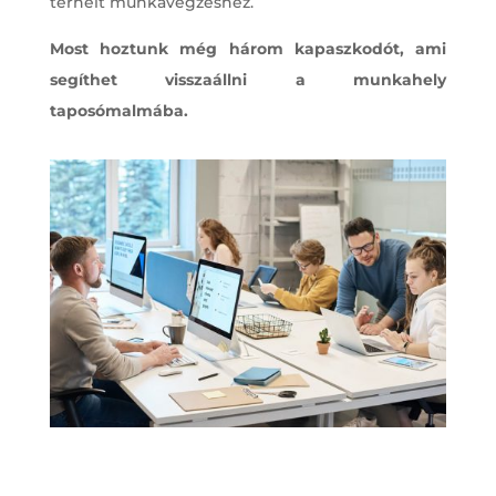
terhelt munkavégzéshez.
Most hoztunk még három kapaszkodót, ami
segíthet visszaállni a munkahely
taposómalmába.