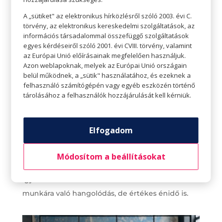
sikerül hatékonyan végzünk, az
A „sütiket" az elektronikus hírközlésről szóló 2003. évi C.
magabiztossággal tölthet el, ami lendületet
törvény, az elektronikus kereskedelmi szolgáltatások, az
adhat a napnak.
információs társadalommal összefüggő szolgáltatások
egyes kérdéseiről szóló 2001. évi CVIII. törvény, valamint
A reggeli rutinba és a kalkulált időbe
az Európai Unió előírásainak megfelelően használjuk.
Azon weblapoknak, melyek az Európai Unió országain
mindenképpen bele kell számolni az utazás
belül működnek, a „sütik" használatához, és ezeknek a
idejét is, hiszen már nem csak két perc lesz
felhasználó számítógépén vagy egyéb eszközén történő
tárolásához a felhasználók hozzájárulását kell kérniük.
eljutni az íróasztalig. Akár tömegközlekedéssel,
akár anélkül utazunk, mindenképpen idő, míg a
munkahelyünkre érünk. A közlekedés, az ezzel
Elfogadom
járó stressz leküzdésére is beválhatnak a fentebb
említett vizualizációs technikák. Ha
Módosítom a beállításokat
tömegközlekedéssel utazunk, az utazás idejét
igyekezzünk hasznosan eltölteni – ez lehet
munkára való hangolódás, de értékes énidő is.