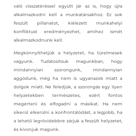
való visszatéréssel együtt jár az is, hogy újra
alkalmazkodni kell a munkatársakhoz. Ez sok
feszült pillanatot, kiélezett munkahelyi
konfliktust eredményezhet, amihez ismét
alkalmazkodnunk kell.
Megkönnyíthetjük a helyzetet, ha türelmesek
vagyunk. Tudatosítsuk magunkban, hogy
mindannyian szorongunk, mindannyian
aggódunk, még ha nem is ugyanazok miatt a
dolgok miatt. Ne feledjük, a szorongás egy ilyen
helyzetekben természetes, ezért fontos
megérteni és elfogadni a másikat. Ha nem
sikerül elkerülni a konfrontálódást, a legjobb, ha
a lehető legrövidebbre zárjuk a feszült helyzetet,
és kivonjuk magunk.