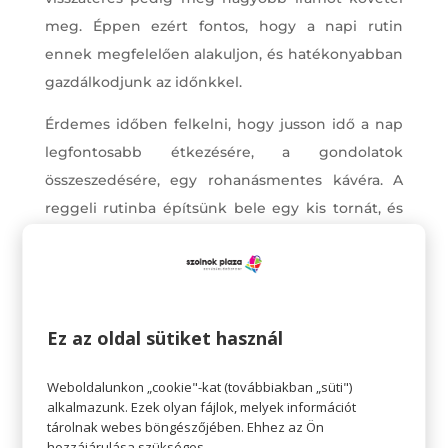
meg. Éppen ezért fontos, hogy a napi rutin
ennek megfelelően alakuljon, és hatékonyabban
gazdálkodjunk az időnkkel.
Érdemes időben felkelni, hogy jusson idő a nap
legfontosabb étkezésére, a gondolatok
összeszedésére, egy rohanásmentes kávéra. A
reggeli rutinba építsünk bele egy kis tornát, és
pár pillanatot érdemes arra is szánni, hogy
megnyugtassuk magunk. Hiszen akarva-
akaratlanul izgulhatunk amiatt, hogy hosszú idő
után újra közösségben, másokhoz alkalmazkodva,
Ez az oldal sütiket használ
feszítettebb tempóban kell dolgoznunk. Ezen
segíthet, ha néhány pillanatig vizualizáljuk a
Weboldalunkon „cookie"-kat (továbbiakban „süti")
napunkat. Ha gondolatban átvesszük a várható
alkalmazunk. Ezek olyan fájlok, melyek információt
tárolnak webes böngészőjében. Ehhez az Ön
tennivalókat, és elképzeljük, ahogy mindennel
hozzájárulása szükséges.