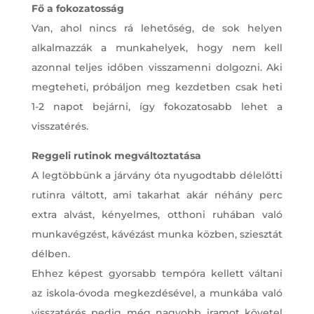
Fő a fokozatosság
Van, ahol nincs rá lehetőség, de sok helyen
alkalmazzák a munkahelyek, hogy nem kell
azonnal teljes időben visszamenni dolgozni. Aki
megteheti, próbáljon meg kezdetben csak heti
1-2 napot bejárni, így fokozatosabb lehet a
visszatérés.
Reggeli rutinok megváltoztatása
A legtöbbünk a járvány óta nyugodtabb délelőtti
rutinra váltott, ami takarhat akár néhány perc
extra alvást, kényelmes, otthoni ruhában való
munkavégzést, kávézást munka közben, sziesztát
délben.
Ehhez képest gyorsabb tempóra kellett váltani
az iskola-óvoda megkezdésével, a munkába való
visszatérés pedig még nagyobb iramot követel