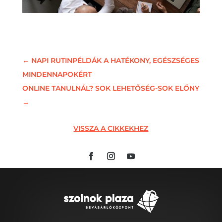
←
NAPI RUTINPÉLDÁK A HATÉKONY, EGÉSZSÉGES
MINDENNAPOKÉRT
ONLINE TANULNÁL? SOK LEHETŐSÉG-SOK ELŐNY
→
VISSZA A CIKKEKHEZ