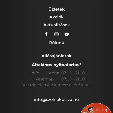
Üzletek
Akciók
Aktualitások
Rólunk
Állásajánlatok
Általános nyitvatartás*
Hétfő - Szombat
07:00 - 21:00
Vasárnap
07:00 - 21:00
*Az üzletek nyitvatartása eltérő lehet.
info@szolnokplaza.hu